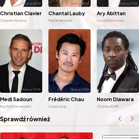
Christian Clavier
Chantal Lauby
Ary Abittan
Claude Verneuil
Marie Verneuil
David Benichou
Medi Sadoun
Frédéric Chau
Noom Diawara
Rachid Benassem
Chao Ling
Charles Koffi
Sprawdź również