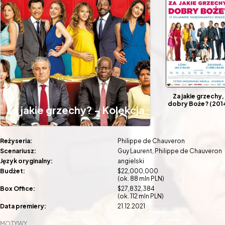
Za jakie grzechy,
dobry Boże? (201
Za jakie grzechy? - Kolekcja
Reżyseria:
Philippe de Chauveron
Scenariusz:
Guy Laurent
Philippe de Chauveron
Język oryginalny:
angielski
Budżet:
$22,000,000
(ok. 88 mln PLN)
Box Office:
$27,832,384
(ok. 112 mln PLN)
Data premiery:
21.12.2021
MOTYWY