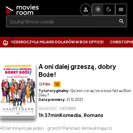
Szukaj:
PRZEKROCZYŁA MILIARD DOLARÓW W BOX OFFICE!
CHRISTOPHER NO
A oni dalej grzeszą, dobry
Boże!
theaters
Film
12
Tytuł oryginalny:
Qu'est-ce qu'on a tous fait au Bon
Dieu ?
Data premiery:
21.12.2021
DŁUGOŚĆ
GATUNEK
1h 37min
Komedia
,
Romans
40 lat minęło jak jeden… grzech? Państwo Verneuil mają co