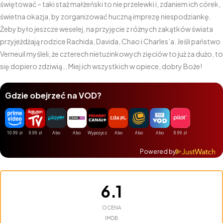
świętować – taki staż małżeński to nie przelewki i, zdaniem ich córek,
świetna okazja, by zorganizować huczną imprezę niespodziankę.
Żeby było jeszcze weselej, na przyjęcie z różnych zakątków świata
przyjeżdżają rodzice Rachida, Davida, Chao i Charles’a. Jeśli państwo
Verneuil myśleli, że czterech nietuzinkowych zięciów to już za dużo, to
się dopiero zdziwią… Miej ich wszystkich w opiece, dobry Boże!
Gdzie obejrzeć na VOD?
Powered by
6.1
OCENA
IMDB