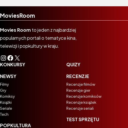
MoviesRoom
Movies Room
to jeden z najbardziej
popularnych portali o tematyce kina,
telewizji i popkultury w kraju.
Instagram
Facebook
X
KONKURSY
QUIZY
NEWSY
RECENZJE
Filmy
Recenzje filmów
Gry
Recenzje gier
Komiksy
Recenzje komiksów
Książki
Recenzje książek
Seriale
Recenzje seriali
Tech
TEST SPRZĘTU
POPKULTURA