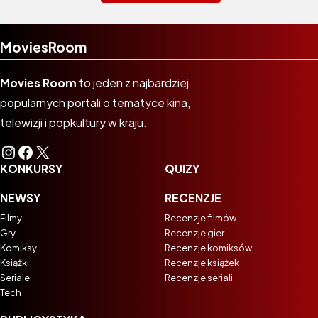
MoviesRoom
Movies Room
to jeden z najbardziej
popularnych portali o tematyce kina,
telewizji i popkultury w kraju.
Instagram
Facebook
X
KONKURSY
QUIZY
NEWSY
RECENZJE
Filmy
Recenzje filmów
Gry
Recenzje gier
Komiksy
Recenzje komiksów
Książki
Recenzje książek
Seriale
Recenzje seriali
Tech