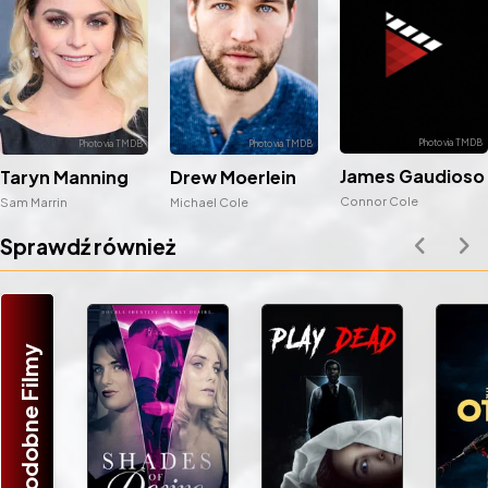
James Gaudioso
Taryn Manning
Drew Moerlein
Connor Cole
Sam Marrin
Michael Cole
Sprawdź również
Podobne Filmy