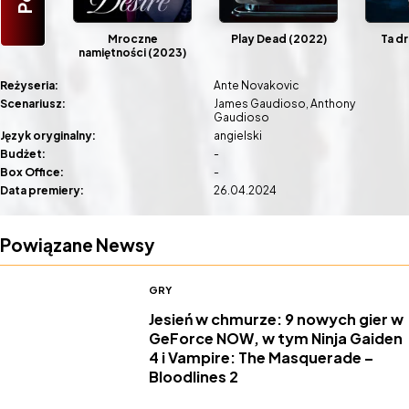
Mroczne
Play Dead (2022)
Ta d
namiętności (2023)
Reżyseria:
Ante Novakovic
Scenariusz:
James Gaudioso
Anthony
Gaudioso
Język oryginalny:
angielski
Budżet:
-
Box Office:
-
Data premiery:
26.04.2024
Powiązane Newsy
GRY
Jesień w chmurze: 9 nowych gier w
GeForce NOW, w tym Ninja Gaiden
4 i Vampire: The Masquerade –
Bloodlines 2