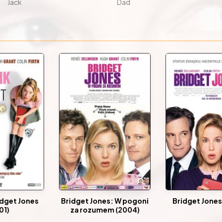
Jack
Dad
idget Jones
Bridget Jones: W pogoni
Bridget Jones 
01)
za rozumem (2004)