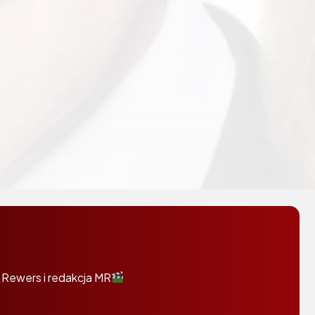
 Rewers i redakcja MR