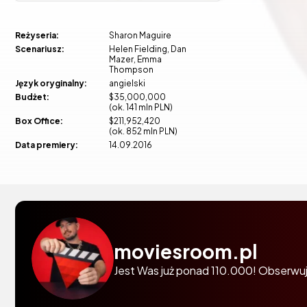
Reżyseria:
Sharon Maguire
Scenariusz:
Helen Fielding
Dan
Mazer
Emma
Thompson
Język oryginalny:
angielski
Budżet:
$35,000,000
(ok. 141 mln PLN)
Box Office:
$211,952,420
(ok. 852 mln PLN)
Data premiery:
14.09.2016
moviesroom.pl
Jest Was już ponad 110.000! Obserwuj 