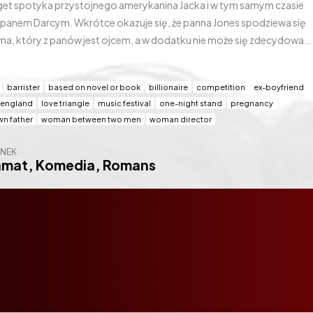
z panem Darcym. Wkrótce okazuje się, że panna Jones spodziewa się
ewna, który z panów jest ojcem, a w dodatku nie może się zdecydować,
arkiem, a Jackiem rozpoczyna się absolutnie rewelacyjny pojedynek
barrister
based on novel or book
billionaire
competition
ex-boyfriend
 england
love triangle
music festival
one-night stand
pregnancy
n father
woman between two men
woman director
NEK
amat
,
Komedia
,
Romans