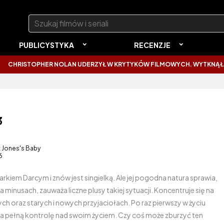
Szukaj:
PUBLICYSTYKA
RECENZJE
OPHER NOLAN UDERZYŁ W KRYTYKÓW FILMOWYCH. WYTKNĄŁ IM NAJCZĘ
3
 Jones's Baby
6
Markiem Darcym i znów jest singielką. Ale jej pogodna natura sprawia,
a minusach, zauważa liczne plusy takiej sytuacji. Koncentruje się na
oraz starych i nowych przyjaciołach. Po raz pierwszy w życiu
ma pełną kontrolę nad swoim życiem. Czy coś może zburzyć ten