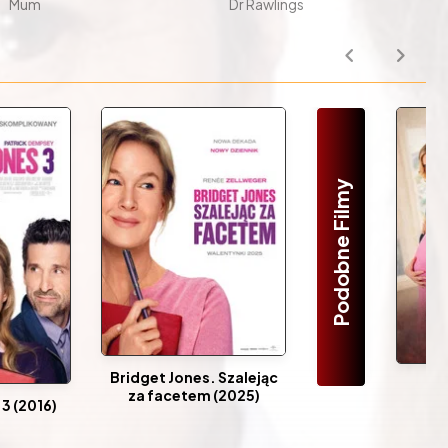
Mum
Dr Rawlings
Podobne Filmy
Bridget Jones. Szalejąc
Ja
za facetem (2025)
zw
3 (2016)