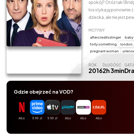
spokój? Otóż tak! Bridget spotyka przystojnego amerykanina Jacka i w tym samym czasie
los styka ją ponownie 
dziecka, ale nie jest p
którego woli. Między M
MOTYWY
o względy Bridget.
aftercreditsstinger
baby
forty something
london,
pregnant woman
unknow
ROK
DŁUGOŚĆ
GATU
2016
2h 3min
Dr
Gdzie obejrzeć na VOD?