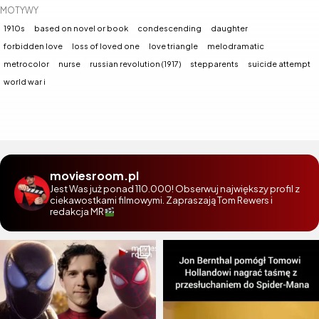
MOTYWY
1910s
based on novel or book
condescending
daughter
forbidden love
loss of loved one
love triangle
melodramatic
metrocolor
nurse
russian revolution (1917)
stepparents
suicide attempt
world war i
moviesroom.pl
Jest Was już ponad 110.000! Obserwuj największy profil z
ciekawostkami filmowymi. Zapraszają Tom Rewers i
redakcja MR