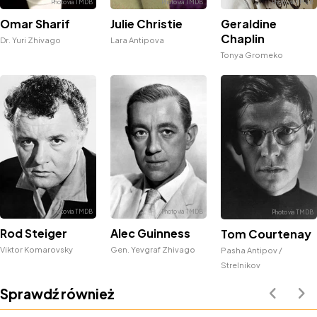
Geraldine
Omar Sharif
Julie Christie
Chaplin
Dr. Yuri Zhivago
Lara Antipova
Tonya Gromeko
Rod Steiger
Alec Guinness
Tom Courtenay
Viktor Komarovsky
Gen. Yevgraf Zhivago
Pasha Antipov /
Strelnikov
Sprawdź również