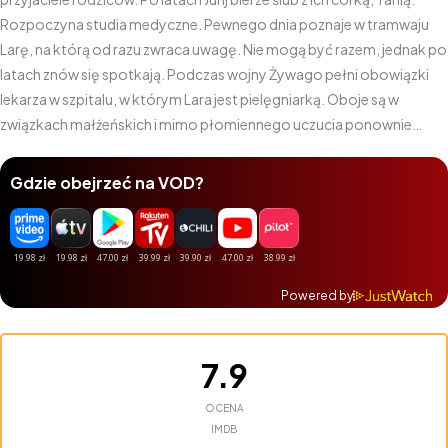
Rozpoczyna studia medyczne. Pewnego dnia poznaje w tramwaju
Larę, na którą od razu zwraca uwagę. Nie mogą być razem, jednak po
latach znów się spotkają. Podczas wojny Żywago pełni obowiązki
lekarza w szpitalu, w którym Lara jest pielęgniarką. Oboje są w
związkach małżeńskich i mimo płomiennego uczucia ponownie
muszą się rozstać.
Gdzie obejrzeć na VOD?
Powered by
7.9
OCENA
IMDB