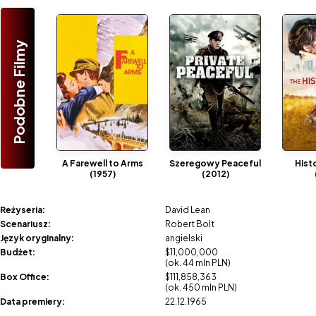
Podobne Filmy
A Farewell to Arms
Szeregowy Peaceful
Histo
(1957)
(2012)
Reżyseria:
David Lean
Scenariusz:
Robert Bolt
Język oryginalny:
angielski
Budżet:
$11,000,000
(ok. 44 mln PLN)
Box Office:
$111,858,363
(ok. 450 mln PLN)
Data premiery:
22.12.1965