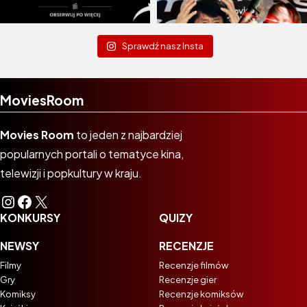
Sprawdź nasz Insta
MoviesRoom
Movies Room
to jeden z najbardziej
popularnych portali o tematyce kina,
telewizji i popkultury w kraju.
Instagram
Facebook
X
KONKURSY
QUIZY
NEWSY
RECENZJE
Filmy
Recenzje filmów
Gry
Recenzje gier
Komiksy
Recenzje komiksów