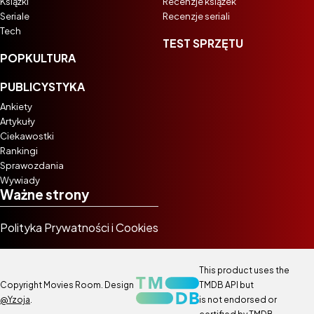
Książki
Recenzje książek
Seriale
Recenzje seriali
Tech
TEST SPRZĘTU
POPKULTURA
PUBLICYSTYKA
Ankiety
Artykuły
Ciekawostki
Rankingi
Sprawozdania
Wywiady
Ważne strony
Polityka Prywatności i Cookies
This product uses the
Copyright Movies Room. Design
TMDB API but
@Yzoja
.
is not endorsed or