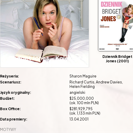
Bridget Jones - Kolekcja
Dziennik Bridget
Jones (2001)
Reżyseria:
Sharon Maguire
Scenariusz:
Richard Curtis
Andrew Davies
Helen Fielding
Język oryginalny:
angielski
Budżet:
$25,000,000
(ok. 100 mln PLN)
Box Office:
$281,929,795
(ok. 1,133 mln PLN)
Data premiery:
13.04.2001
MOTYWY