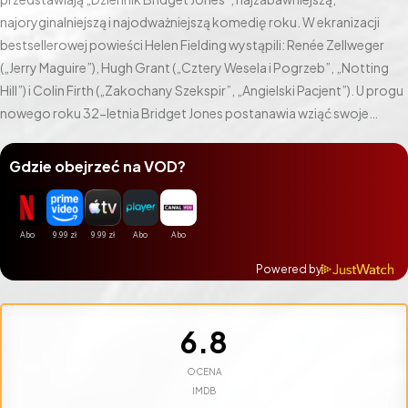
najoryginalniejszą i najodważniejszą komedię roku. W ekranizacji
bestsellerowej powieści Helen Fielding wystąpili: Renée Zellweger
(„Jerry Maguire”), Hugh Grant („Cztery Wesela i Pogrzeb”, „Notting
Hill”) i Colin Firth („Zakochany Szekspir”, „Angielski Pacjent”). U progu
nowego roku 32-letnia Bridget Jones postanawia wziąć swoje
sprawy w swoje ręce – i zaczyna prowadzić intymny dziennik. Ma on
wszelkie szanse stać się bestsellerem, bo Bridget ma wyrobione
Gdzie obejrzeć na VOD?
zdanie na temat mężczyzn, seksu, aerobiku, jedzenia i wszystkiego,
czym żyje współczesna kobieta, a co najważniejsze – wali prawdę
prosto z mostu i niczego nie owija w bawełnę. Chcesz rozpocząć
nowe życie? Zaufaj Bridget – zacznij prowadzić dziennik!
Powered by
6.8
OCENA
IMDB