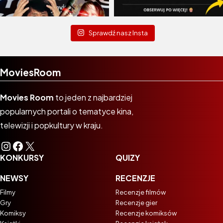
Sprawdź nasz Insta
MoviesRoom
Movies Room
to jeden z najbardziej
popularnych portali o tematyce kina,
telewizji i popkultury w kraju.
Instagram
Facebook
X
KONKURSY
QUIZY
NEWSY
RECENZJE
Filmy
Recenzje filmów
Gry
Recenzje gier
Komiksy
Recenzje komiksów