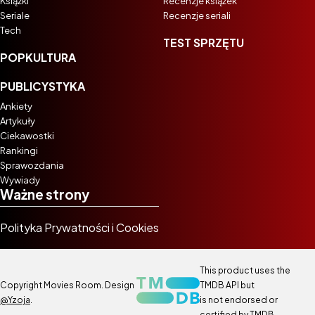
Książki
Recenzje książek
Seriale
Recenzje seriali
Tech
TEST SPRZĘTU
POPKULTURA
PUBLICYSTYKA
Ankiety
Artykuły
Ciekawostki
Rankingi
Sprawozdania
Wywiady
Ważne strony
Polityka Prywatności i Cookies
This product uses the
Copyright Movies Room. Design
TMDB API but
@Yzoja
.
is not endorsed or
certified by TMDB.