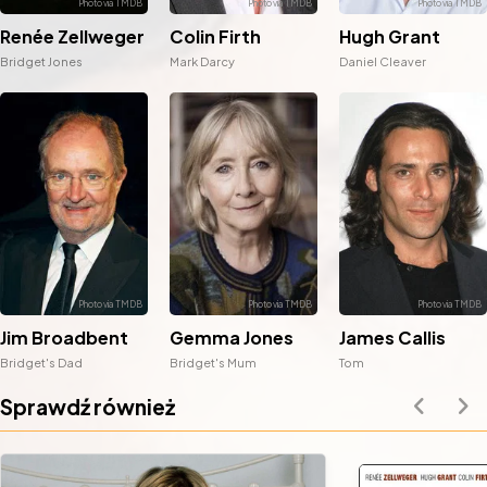
Renée Zellweger
Colin Firth
Hugh Grant
Bridget Jones
Mark Darcy
Daniel Cleaver
Jim Broadbent
Gemma Jones
James Callis
Bridget's Dad
Bridget's Mum
Tom
Sprawdź również