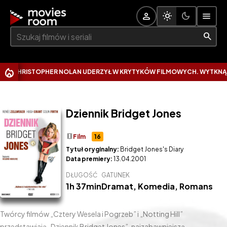
Szukaj:
HRISTOPHER NOLAN UDERZYŁ W KRYTYKÓW FILMOWYCH. WYTKNĄŁ IM N
Dziennik Bridget Jones
theaters
Film
16
Tytuł oryginalny:
Bridget Jones's Diary
Data premiery:
13.04.2001
DŁUGOŚĆ
GATUNEK
1h 37min
Dramat
,
Komedia
,
Romans
Twórcy filmów „Cztery Wesela i Pogrzeb” i „Notting Hill”
przedstawiają „Dziennik Bridget Jones”, najzabawniejszą,