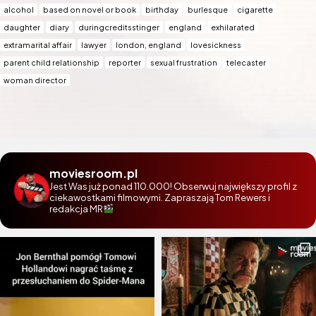
alcohol
based on novel or book
birthday
burlesque
cigarette
daughter
diary
duringcreditsstinger
england
exhilarated
extramarital affair
lawyer
london, england
lovesickness
parent child relationship
reporter
sexual frustration
telecaster
woman director
moviesroom.pl
Jest Was już ponad 110.000! Obserwuj największy profil z
ciekawostkami filmowymi. Zapraszają Tom Rewers i
redakcja MR