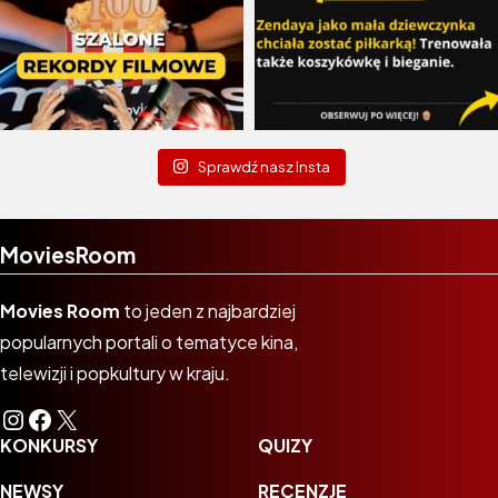
Sprawdź nasz Insta
MoviesRoom
Movies Room
to jeden z najbardziej
popularnych portali o tematyce kina,
telewizji i popkultury w kraju.
Instagram
Facebook
X
KONKURSY
QUIZY
NEWSY
RECENZJE