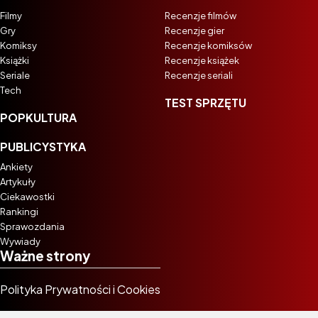
Filmy
Recenzje filmów
Gry
Recenzje gier
Komiksy
Recenzje komiksów
Książki
Recenzje książek
Seriale
Recenzje seriali
Tech
TEST SPRZĘTU
POPKULTURA
PUBLICYSTYKA
Ankiety
Artykuły
Ciekawostki
Rankingi
Sprawozdania
Wywiady
Ważne strony
Polityka Prywatności i Cookies