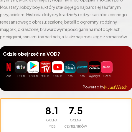
Moustafy, lobby boya, który stał się jego najbardziej zaufanym
przyjacielem. Historia dotyczy kradzieży i odzyskania bezcennego
renesansowego obrazu; szalonej batalii o ogromny, rodzinny
majątek, okraszonej brawurowymi pościgami na motocyklach,
pociągami, saniami i na nartach; a także najsłodszego z romansów –
wszystko w przededniu dramatycznych zmian, które odcisną
brutalne piętno na całym kontynencie.
Gdzie obejrzeć na VOD?
Powered by
8.1
7.5
OCENA
OCENA
IMDB
CZYTELNIKÓW