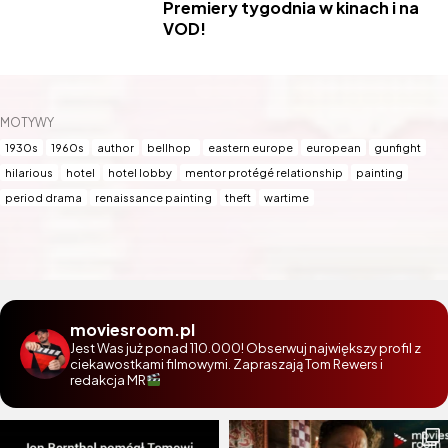
Premiery tygodnia w kinach i na
VOD!
MOTYWY
1930s
1960s
author
bellhop
eastern europe
european
gunfight
hilarious
hotel
hotel lobby
mentor protégé relationship
painting
period drama
renaissance painting
theft
wartime
moviesroom.pl
Jest Was już ponad 110.000! Obserwuj największy profil z
ciekawostkami filmowymi. Zapraszają Tom Rewers i
redakcja MR