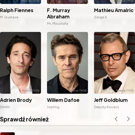
Mathieu Amalric
Ralph Fiennes
F. Murray
Abraham
Serge X.
M. Gustave
Mr. Moustafa
Adrien Brody
Willem Dafoe
Jeff Goldblum
Dmitri
Jopling
Deputy Kovacs
Sprawdź również