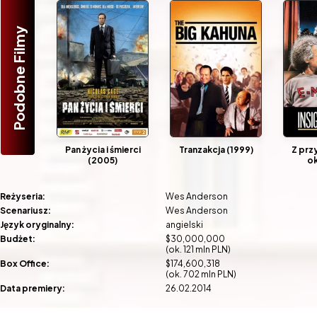
Podobne Filmy
Pan życia i śmierci
Tranzakcja (1999)
Z prz
(2005)
ok
Reżyseria:
Wes Anderson
Scenariusz:
Wes Anderson
Język oryginalny:
angielski
Budżet:
$30,000,000
(ok. 121 mln PLN)
Box Office:
$174,600,318
(ok. 702 mln PLN)
Data premiery:
26.02.2014