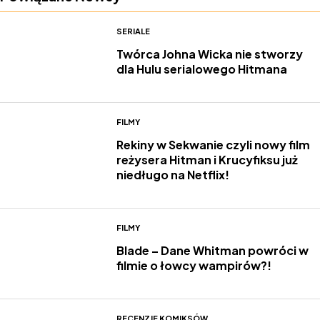
SERIALE
Twórca Johna Wicka nie stworzy
dla Hulu serialowego Hitmana
FILMY
Rekiny w Sekwanie czyli nowy film
reżysera Hitman i Krucyfiksu już
niedługo na Netflix!
FILMY
Blade – Dane Whitman powróci w
filmie o łowcy wampirów?!
RECENZJE KOMIKSÓW