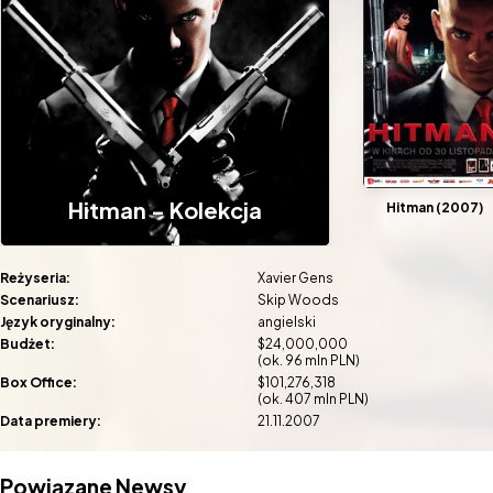
Hitman - Kolekcja
Hitman (2007)
Reżyseria:
Xavier Gens
Scenariusz:
Skip Woods
Język oryginalny:
angielski
Budżet:
$24,000,000
(ok. 96 mln PLN)
Box Office:
$101,276,318
(ok. 407 mln PLN)
Data premiery:
21.11.2007
Powiązane Newsy