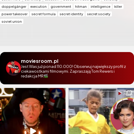
doppelgänger
execution
government
hitman
intelligence
killer
power takeover
secret formula
secret identity
secret society
soviet union
moviesroom.pl
Jest Was już ponad 110.000! Obserwuj największy profil z
ciekawostkami filmowymi. Zapraszają Tom Rewers i
redakcja MR