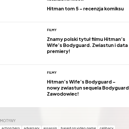
Hitman tom 5 – recenzja komiksu
FILMY
Znamy polski tytuł filmu Hitman’s
Wife’s Bodyguard. Zwiastun i data
premiery!
FILMY
Hitman’s Wife’s Bodyguard –
nowy zwiastun sequela Bodyguard
Zawodowiec!
MOTYWY
action hero
adversary
assassin
based on video game
celibacy