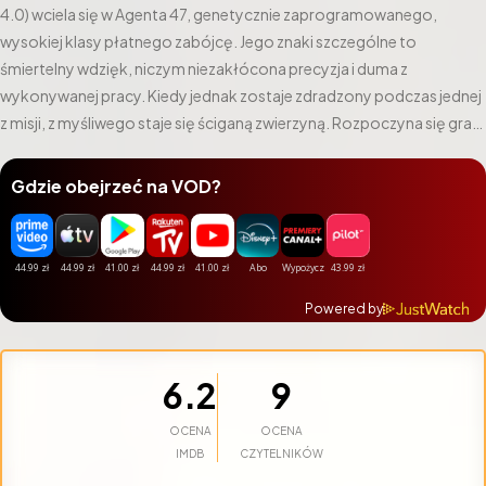
4.0) wciela się w Agenta 47, genetycznie zaprogramowanego,
wysokiej klasy płatnego zabójcę. Jego znaki szczególne to
śmiertelny wdzięk, niczym niezakłócona precyzja i duma z
wykonywanej pracy. Kiedy jednak zostaje zdradzony podczas jednej
z misji, z myśliwego staje się ściganą zwierzyną. Rozpoczyna się gra,
pełna intryg, międzynarodowych spisków i krwawej zemsty.
Gdzie obejrzeć na VOD?
Powered by
6.2
9
OCENA
OCENA
IMDB
CZYTELNIKÓW