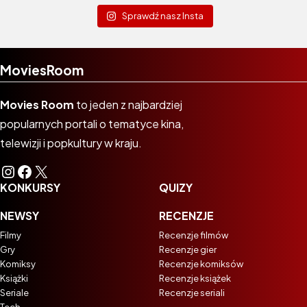
Sprawdź nasz Insta
MoviesRoom
Movies Room
to jeden z najbardziej
popularnych portali o tematyce kina,
telewizji i popkultury w kraju.
Instagram
Facebook
X
KONKURSY
QUIZY
NEWSY
RECENZJE
Filmy
Recenzje filmów
Gry
Recenzje gier
Komiksy
Recenzje komiksów
Książki
Recenzje książek
Seriale
Recenzje seriali