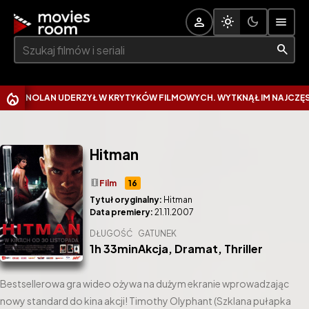
Szukaj:
NOLAN UDERZYŁ W KRYTYKÓW FILMOWYCH. WYTKNĄŁ IM NAJCZĘSTSZY
Hitman
theaters
Film
16
Tytuł oryginalny:
Hitman
Data premiery:
21.11.2007
DŁUGOŚĆ
GATUNEK
1h 33min
Akcja
,
Dramat
,
Thriller
Bestsellerowa gra wideo ożywa na dużym ekranie wprowadzając
nowy standard do kina akcji! Timothy Olyphant (Szklana pułapka