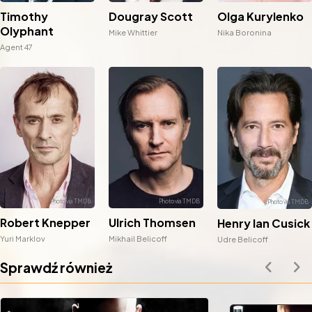
Timothy
Dougray Scott
Olga Kurylenko
Olyphant
Mike Whittier
Nika Boronina
Agent 47
Robert Knepper
Ulrich Thomsen
Henry Ian Cusick
Yuri Marklov
Mikhail Belicoff
Udre Belicoff
Sprawdź również