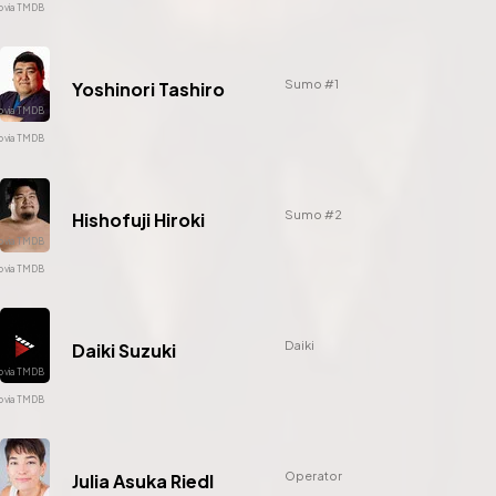
Sumo #1
Yoshinori Tashiro
Sumo #2
Hishofuji Hiroki
Daiki
Daiki Suzuki
Operator
Julia Asuka Riedl