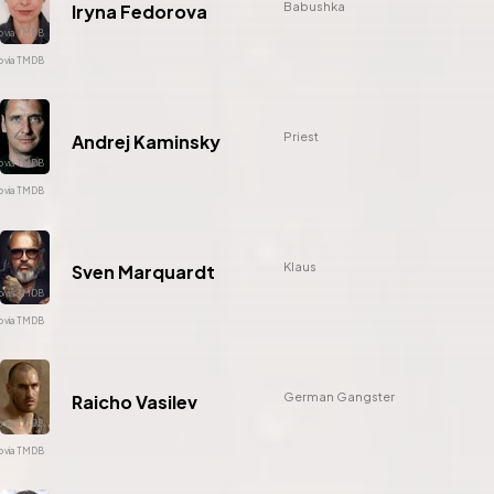
Babushka
Iryna Fedorova
Priest
Andrej Kaminsky
Klaus
Sven Marquardt
German Gangster
Raicho Vasilev