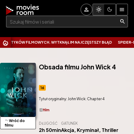
Szukaj:
YTYKÓW FILMOWYCH. WYTKNĄŁ IM NAJCZĘSTSZY BŁĄD
SPIDER-MAN Z
Obsada filmu John Wick 4
16
Tytuł oryginalny: John Wick: Chapter 4
theaters
film
reply
Wróć do
DŁUGOŚĆ
GATUNEK
filmu
2h 50min
Akcja
,
Kryminał
,
Thriller