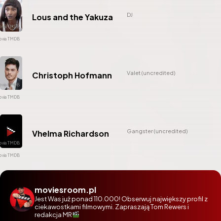
DJ
Lous and the Yakuza
Valet (uncredited)
Christoph Hofmann
Gangster (uncredited)
Vhelma Richardson
moviesroom.pl
Jest Was już ponad 110.000! Obserwuj największy profil z
ciekawostkami filmowymi. Zapraszają Tom Rewers i
redakcja MR