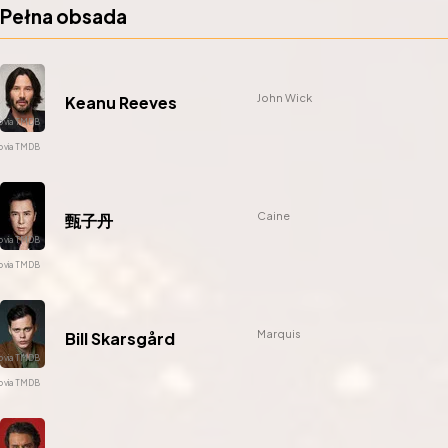
Pełna obsada
John Wick
Keanu Reeves
Caine
甄子丹
Marquis
Bill Skarsgård