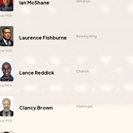
Winston
Ian McShane
Bowery King
Laurence Fishburne
Charon
Lance Reddick
Harbinger
Clancy Brown