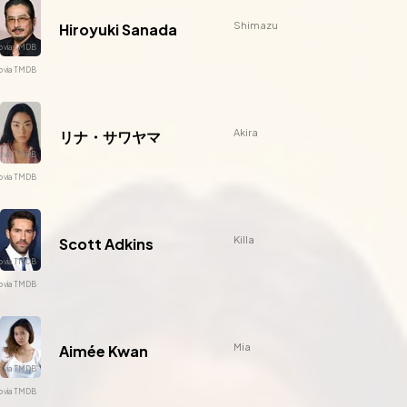
Shimazu
Hiroyuki Sanada
Akira
リナ・サワヤマ
Killa
Scott Adkins
Mia
Aimée Kwan