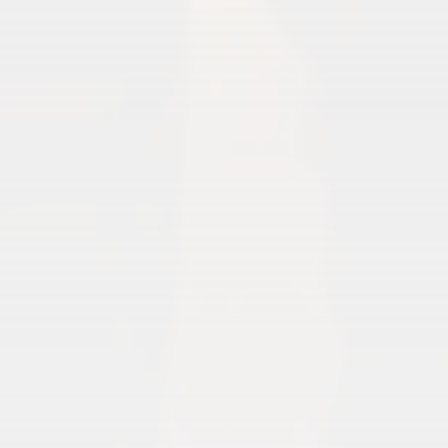
KONKURSY
QUIZY
NEWSY
RECENZJE
Filmy
Recenzje filmów
Gry
Recenzje gier
Komiksy
Recenzje komiksów
Książki
Recenzje książek
Seriale
Recenzje seriali
Tech
TEST SPRZĘTU
POPKULTURA
PUBLICYSTYKA
Ankiety
Artykuły
Ciekawostki
Rankingi
Sprawozdania
Wywiady
Ważne strony