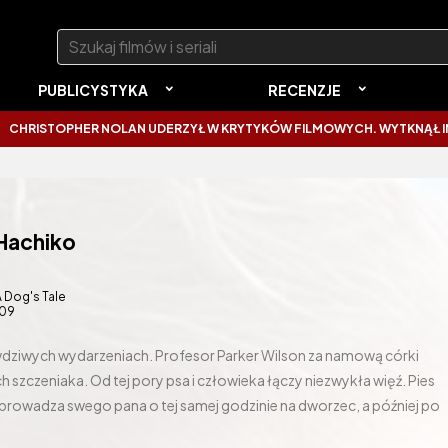
Szukaj:
PUBLICYSTYKA
RECENZJE
HER NOLAN UDERZYŁ W KRYTYKÓW FILMOWYCH. WYTKNĄŁ IM NAJCZĘS
 Hachiko
A Dog's Tale
09
awdziwych wydarzeniach. Profesor Parker Wilson za namową córki
 szczeniaka. Od tej pory psa i człowieka łączy niezwykła więź. Pies
rowadza swego pana o tej samej godzinie na dworzec, a później po