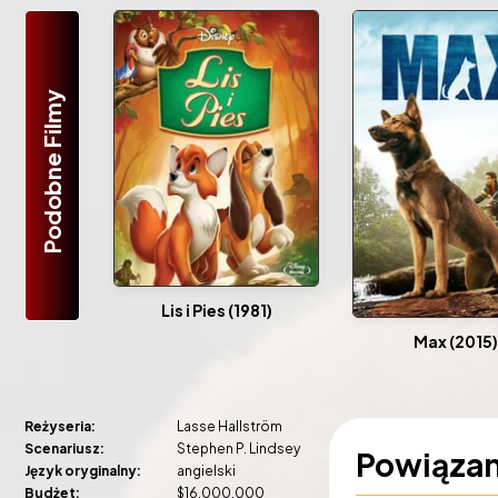
Podobne Filmy
Lis i Pies (1981)
Max (2015)
Reżyseria:
Lasse Hallström
Scenariusz:
Stephen P. Lindsey
Powiąza
Język oryginalny:
angielski
Budżet:
$16,000,000