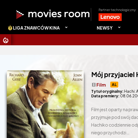
Partner technologiczny:
LIGA ZNAWCÓW KINA
NEWSY
CHRISTOP
Mój przyjaciel
theaters
Film
AL
Tytuł oryginalny:
Hachi: 
Data premiery:
08.06.20
Film jest oparty na pr
przyjmuje pod swój dach
Hachiko codziennie odp
niego przychodzi…