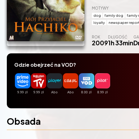
MOTYWY
dog
family dog
family 
loyalty
newspaper repor
ROK
DŁUGOŚĆ
GA
2009
1h 33min
D
Gdzie obejrzeć na VOD?
Obsada