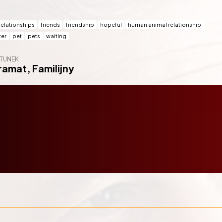
relationships
friends
friendship
hopeful
human animal relationship
ter
pet
pets
waiting
TUNEK
ramat
,
Familijny