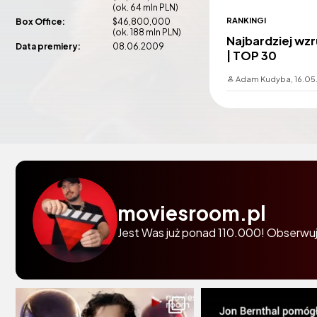
(ok. 64 mln PLN)
RANKINGI
Box Office:
$46,800,000
(ok. 188 mln PLN)
Najbardziej wzru
Data premiery:
08.06.2009
| TOP 30
Adam Kudyba,
16.05
moviesroom.pl
Jest Was już ponad 110.000! Obserwuj 