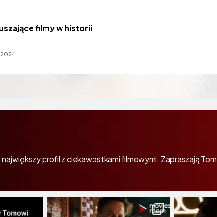
szające filmy w historii
.2024
największy profil z ciekawostkami filmowymi. Zapraszają Tom