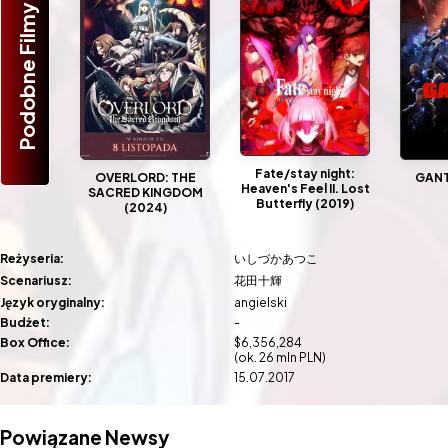
Podobne Filmy
Fate/stay night:
OVERLORD: THE
GANT
Heaven's Feel II. Lost
SACRED KINGDOM
Butterfly (2019)
(2024)
Reżyseria:
いしづかあつこ
Scenariusz:
花田十輝
Język oryginalny:
angielski
Budżet:
-
Box Office:
$6,356,284
(ok. 26 mln PLN)
Data premiery:
15.07.2017
Powiązane Newsy