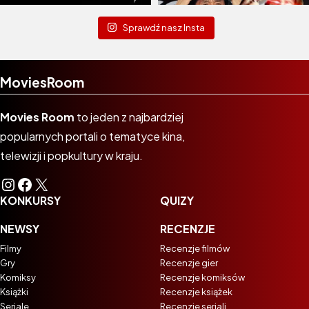
Sprawdź nasz Insta
MoviesRoom
Movies Room
to jeden z najbardziej
popularnych portali o tematyce kina,
telewizji i popkultury w kraju.
Instagram
Facebook
X
KONKURSY
QUIZY
NEWSY
RECENZJE
Filmy
Recenzje filmów
Gry
Recenzje gier
Komiksy
Recenzje komiksów
Książki
Recenzje książek
Seriale
Recenzje seriali