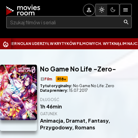
Szukaj:
ER NOLAN UDERZYŁ W KRYTYKÓW FILMOWYCH. WYTKNĄŁ IM NAJCZĘSTS
No Game No Life -Zero-
theaters
Film
R18+
Tytuł oryginalny:
No Game No Life: Zero
Data premiery:
15.07.2017
DŁUGOŚĆ
1h 46min
GATUNEK
Animacja
,
Dramat
,
Fantasy
,
Przygodowy
,
Romans