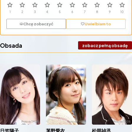
star
star
star
star
star
star
star
star
star
star
Chcę zobaczyć
Uwielbiam to
visibility
favorite
Obsada
zobacz pełną obsadę
日笠陽子
茅野愛衣
松岡禎丞