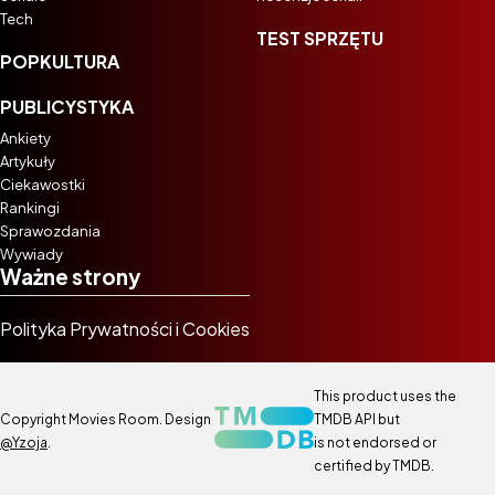
Tech
TEST SPRZĘTU
POPKULTURA
PUBLICYSTYKA
Ankiety
Artykuły
Ciekawostki
Rankingi
Sprawozdania
Wywiady
Ważne strony
Polityka Prywatności i Cookies
This product uses the
Copyright Movies Room. Design
TMDB API but
@Yzoja
.
is not endorsed or
certified by TMDB.