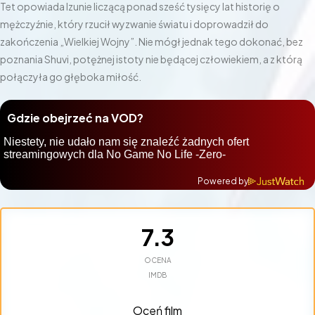
Tet opowiada Izunie liczącą ponad sześć tysięcy lat historię o
mężczyźnie, który rzucił wyzwanie światu i doprowadził do
zakończenia „Wielkiej Wojny”. Nie mógł jednak tego dokonać, bez
poznania Shuvi, potężnej istoty nie będącej człowiekiem, a z którą
połączyła go głęboka miłość.
Gdzie obejrzeć na VOD?
Powered by
7.3
OCENA
IMDB
Oceń film