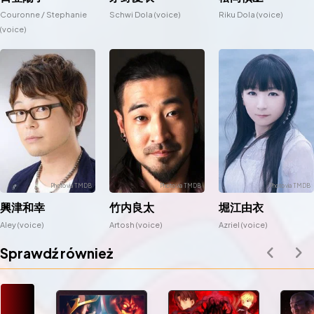
Couronne / Stephanie
Schwi Dola (voice)
Riku Dola (voice)
(voice)
興津和幸
竹内良太
堀江由衣
Aley (voice)
Artosh (voice)
Azriel (voice)
Sprawdź również