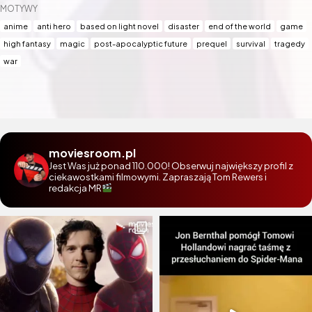
MOTYWY
anime
anti hero
based on light novel
disaster
end of the world
game
high fantasy
magic
post-apocalyptic future
prequel
survival
tragedy
war
moviesroom.pl
Jest Was już ponad 110.000! Obserwuj największy profil z
ciekawostkami filmowymi. Zapraszają Tom Rewers i
redakcja MR