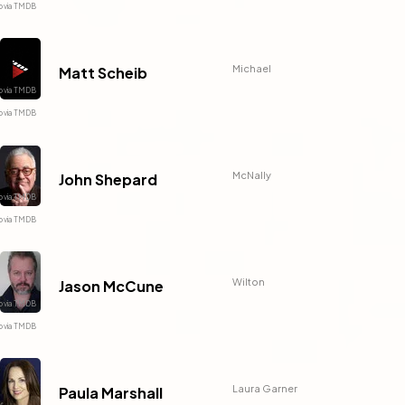
Michael
Matt Scheib
McNally
John Shepard
Wilton
Jason McCune
Laura Garner
Paula Marshall