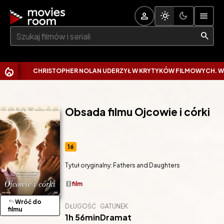
Szukaj:
CHRISTOPHER NOLAN UDERZYŁ W KRYTYKÓW FILMOWYCH. WYTKN
Obsada filmu Ojcowie i córki
16
Tytuł oryginalny: Fathers and Daughters
theaters
film
reply
Wróć do
DŁUGOŚĆ
GATUNEK
filmu
1h 56min
Dramat