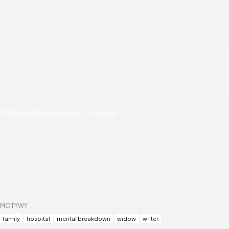
PUBLICYSTYKA
Ankiety
Artykuły
Ciekawostki
Rankingi
Sprawozdania
Wywiady
Ważne strony
Polityka Prywatności i Cookies
This product uses the
Copyright Movies Room. Design
TMDB API but
@Yzoja
.
is not endorsed or
certified by TMDB.
MOTYWY
family
hospital
mental breakdown
widow
writer