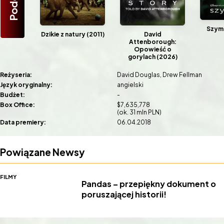
Szymp
Dzikie z natury (2011)
David
Attenborough:
Opowieść o
gorylach (2026)
Reżyseria:
David Douglas
Drew Fellman
Język oryginalny:
angielski
Budżet:
-
Box Office:
$7,635,778
(ok. 31 mln PLN)
Data premiery:
06.04.2018
Powiązane Newsy
FILMY
Pandas – przepiękny dokument o
poruszającej historii!