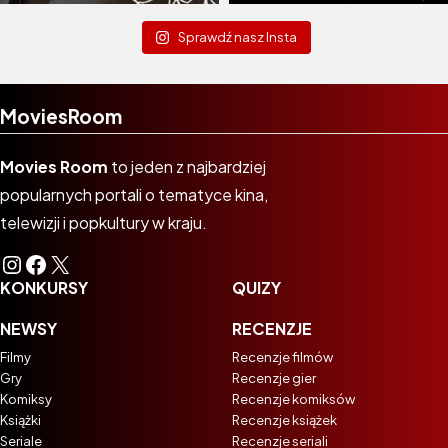
Sprawdź nasz Insta
MoviesRoom
Movies Room
to jeden z najbardziej
popularnych portali o tematyce kina,
telewizji i popkultury w kraju.
Instagram
Facebook
X
KONKURSY
QUIZY
NEWSY
RECENZJE
Filmy
Recenzje filmów
Gry
Recenzje gier
Komiksy
Recenzje komiksów
Książki
Recenzje książek
Seriale
Recenzje seriali