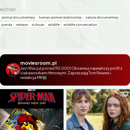
MOTYWY
animal documentary
human animal relationship
nature documentary
panda
release
sichuan
wildlife
wildlife conservation
moviesroom.pl
Jest Was już ponad 110.000! Obserwuj największy profil z
ciekawostkami filmowymi. Zapraszają Tom Rewers i
redakcja MR