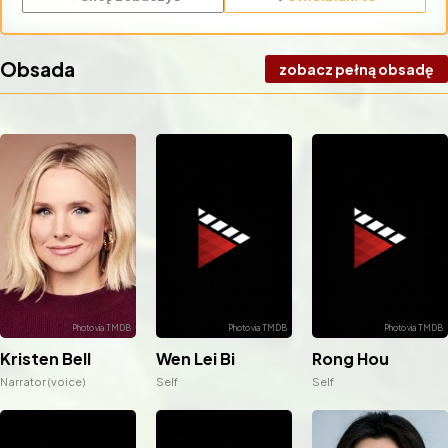
Obsada
zobacz pełną obsadę
Wen Lei Bi
Rong Hou
Kristen Bell
Self
Self
Narrator (voice)