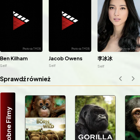
李冰冰
Ben Kilham
Jacob Owens
Self
Self
Self
Sprawdź również
Podobne Filmy