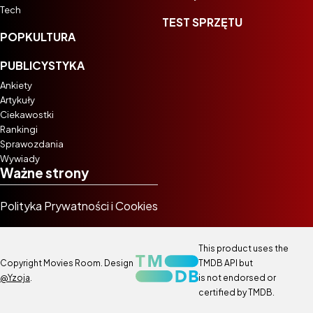
Tech
TEST SPRZĘTU
POPKULTURA
PUBLICYSTYKA
Ankiety
Artykuły
Ciekawostki
Rankingi
Sprawozdania
Wywiady
Ważne strony
Polityka Prywatności i Cookies
This product uses the
Copyright Movies Room. Design
TMDB API but
@Yzoja
.
is not endorsed or
certified by TMDB.