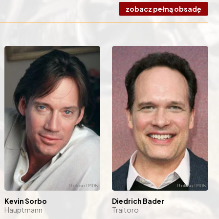
zobacz pełną obsadę
Kevin Sorbo
Diedrich Bader
Hauptmann
Traitoro