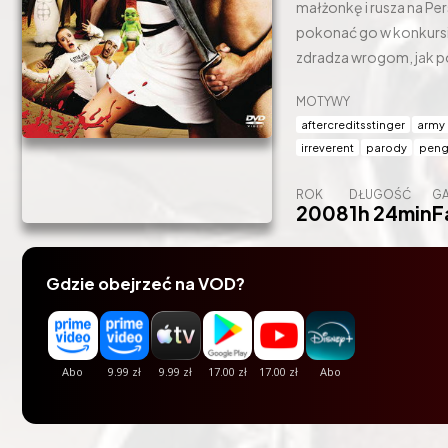
małżonkę i rusza na Pe
pokonać go w konkursie
zdradza wrogom, jak p
MOTYWY
aftercreditsstinger
army
irreverent
parody
peng
ROK
DŁUGOŚĆ
GA
2008
1h 24min
F
Gdzie obejrzeć na VOD?