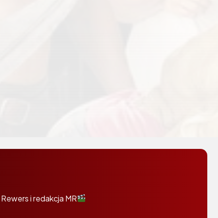
 Rewers i redakcja MR