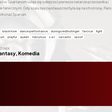
rsów. Spartanom udaje się odeprzeć pierwsze natarcie przeciwnika i
 tanecznym. Gdy szala zwycięstwa przechyla się na ich stronę, Paris
okonać Spartan.
black hole
dance performance
duringcreditsstinger
farcical
fight
uin
playful
queen
ridiculous
s.a.t.
sarcastic
spoof
TUNEK
antasy
,
Komedia