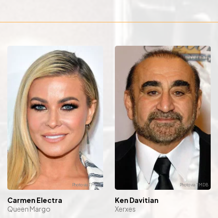
Carmen Electra
Ken Davitian
Queen Margo
Xerxes