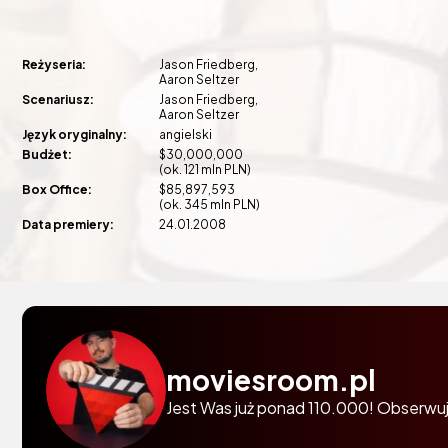
Reżyseria:
Jason Friedberg
Aaron Seltzer
Scenariusz:
Jason Friedberg
Aaron Seltzer
Język oryginalny:
angielski
Budżet:
$30,000,000
(ok. 121 mln PLN)
Box Office:
$85,897,593
(ok. 345 mln PLN)
Data premiery:
24.01.2008
moviesroom.pl
Jest Was już ponad 110.000! Obserwuj 