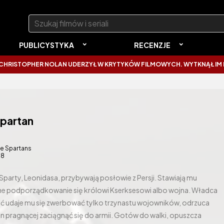
Szukaj:
PUBLICYSTYKA
RECENZJE
R NOLAN UDERZYŁ W KRYTYKÓW FILMOWYCH. WYTKNĄŁ IM NAJCZĘSTSZ
Spartan
e Spartans
08
Sparty, Leonidasa, przybywają posłowie z Persji. Stawiają mu
e podporządkowanie się królowi Kserksesowi albo wojna. Władca
oć udaje mu się zwerbować tylko trzynastu wojowników, odrzuca
on pragnącej zaciągnąć się do armii. Gotów do walki, opuszcza