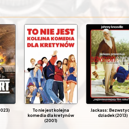
2023)
To nie jest kolejna
Jackass: Bezwsty
komedia dla kretynów
dziadek (2013)
(2001)