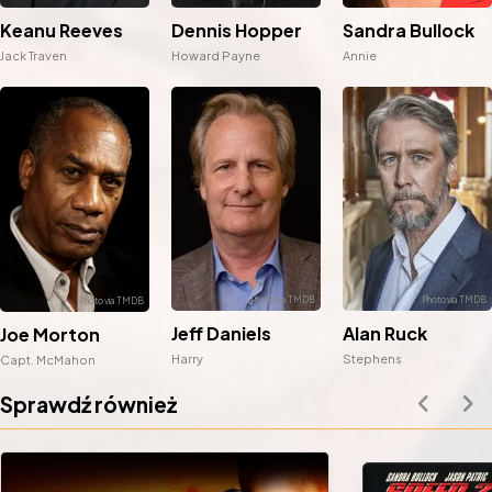
Keanu Reeves
Dennis Hopper
Sandra Bullock
Jack Traven
Howard Payne
Annie
Jeff Daniels
Alan Ruck
Joe Morton
Harry
Stephens
Capt. McMahon
Sprawdź również