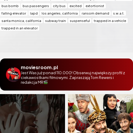
bus bomb
bus passengers
city bus
excited
extortionist
falling elevator
lapd
los angeles, california
ransom demand
s.w.a.t.
santa monica, california
subway train
suspenseful
trapped in a vehicle
trapped in an elevator
moviesroom.pl
Jest Was już ponad 110.000! Obserwuj największy profil z
ciekawostkami filmowymi. Zapraszają Tom Rewers i
redakcja MR