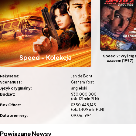
Speed - Kolekcja
Speed 2: Wyścig 
czasem (1997)
Reżyseria:
Jan de Bont
Scenariusz:
Graham Yost
Język oryginalny:
angielski
Budżet:
$30,000,000
(ok. 121 mln PLN)
Box Office:
$350,448,145
(ok. 1,409 mln PLN)
Data premiery:
09.06.1994
Powiązane Newsy