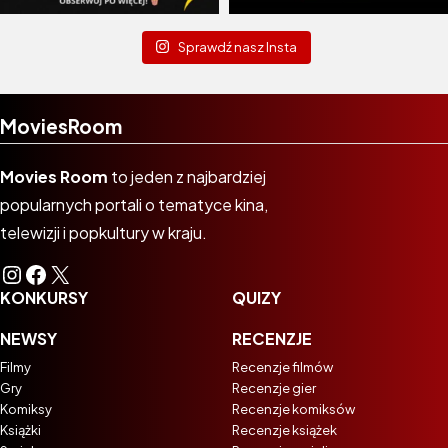
Sprawdź nasz Insta
MoviesRoom
Movies Room
to jeden z najbardziej
popularnych portali o tematyce kina,
telewizji i popkultury w kraju.
Instagram
Facebook
X
KONKURSY
QUIZY
NEWSY
RECENZJE
Filmy
Recenzje filmów
Gry
Recenzje gier
Komiksy
Recenzje komiksów
Książki
Recenzje książek