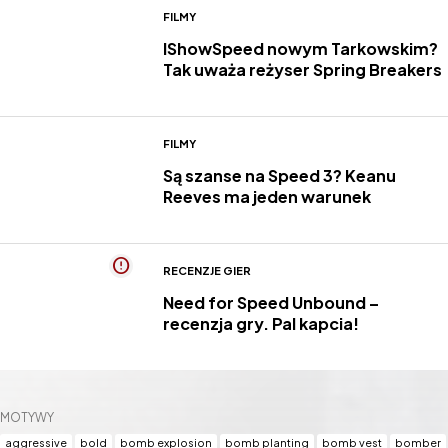
FILMY
IShowSpeed nowym Tarkowskim?
Tak uważa reżyser Spring Breakers
FILMY
Są szanse na Speed 3? Keanu
Reeves ma jeden warunek
RECENZJE GIER
Need for Speed Unbound –
recenzja gry. Pal kapcia!
MOTYWY
aggressive
bold
bomb explosion
bomb planting
bomb vest
bomber