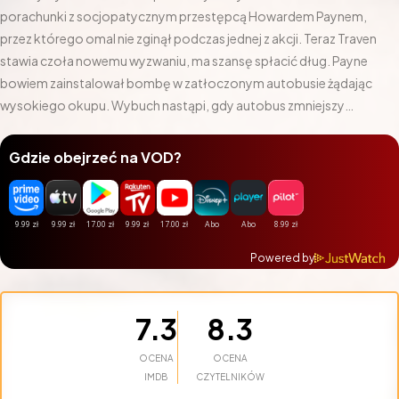
porachunki z socjopatycznym przestępcą Howardem Paynem,
przez którego omal nie zginął podczas jednej z akcji. Teraz Traven
stawia czoła nowemu wyzwaniu, ma szansę spłacić dług. Payne
bowiem zainstalował bombę w zatłoczonym autobusie żądając
wysokiego okupu. Wybuch nastąpi, gdy autobus zmniejszy
prędkość poniżej 80 km/h. Traven musi uratować niewinnych
pasażerów albo… zginąć. Dramat ma miejsce w Los Angeles w czasie
Gdzie obejrzeć na VOD?
porannych godzin szczytu…
Powered by
7.3
8.3
OCENA
OCENA
IMDB
CZYTELNIKÓW