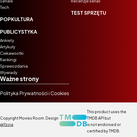
Seriale
Recenzje seriali
Tech
TEST SPRZĘTU
POPKULTURA
PUBLICYSTYKA
Ankiety
Artykuły
Ciekawostki
Rankingi
Sprawozdania
Wywiady
Ważne strony
Polityka Prywatności i Cookies
This product uses the
Copyright Movies Room. Design
TMDB API but
@Yzoja
.
is not endorsed or
certified by TMDB.