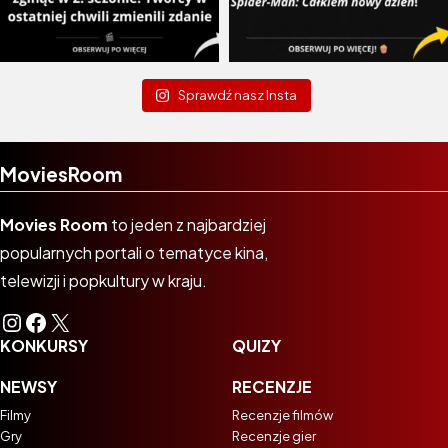
Sprawdź nasz Insta
MoviesRoom
Movies Room
to jeden z najbardziej
popularnych portali o tematyce kina,
telewizji i popkultury w kraju.
Instagram
Facebook
X
KONKURSY
QUIZY
NEWSY
RECENZJE
Filmy
Recenzje filmów
Gry
Recenzje gier