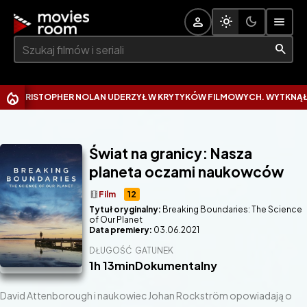
Szukaj:
HRISTOPHER NOLAN UDERZYŁ W KRYTYKÓW FILMOWYCH. WYTKNĄŁ IM N
Świat na granicy: Nasza
planeta oczami naukowców
theaters
Film
12
Tytuł oryginalny:
Breaking Boundaries: The Science
of Our Planet
Data premiery:
03.06.2021
DŁUGOŚĆ
GATUNEK
1h 13min
Dokumentalny
David Attenborough i naukowiec Johan Rockström opowiadają o