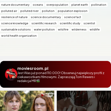
nature documentary
oceans
overpopulation
planet earth
pollination
polluted air
polluted river
pollution
population explosion
resilience of nature
science documentary
science fact
science knowledge
scientific research
scientific study
scientist
sustainable solutions
water pollution
wild fire
wilderness
wildlife
world health organization
moviesroom.pl
Jest Was już ponad 110.000! Obserwuj największy profil z
ciekawostkami filmowymi. Zapraszają Tom Rewers i
redakcja MR