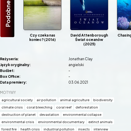
Podobne Filmy
Czy czeka nas
David Attenborough
Chasing
koniec? (2016)
Świat oceanów
(2025)
Reżyseria:
Jonathan Clay
Język oryginalny:
angielski
Budżet:
-
Box Office:
-
Data premiery:
03.06.2021
MOTYWY
agricultural society
air pollution
animal agriculture
biodiversity
climate crisis
coral bleeching
coral reef
deforestation
destruction of planet
devastation
environmental collapse
environmental crisis
environmental documentary
extinct animals
forest fire
health crisis
industrial pollution
insects
interview