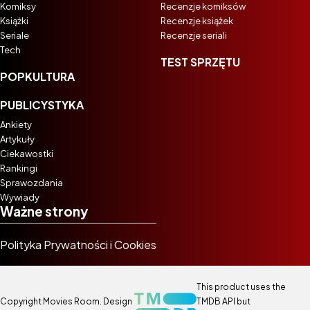
Komiksy
Recenzje komiksów
Książki
Recenzje książek
Seriale
Recenzje seriali
Tech
TEST SPRZĘTU
POPKULTURA
PUBLICYSTYKA
Ankiety
Artykuły
Ciekawostki
Rankingi
Sprawozdania
Wywiady
Ważne strony
Polityka Prywatności i Cookies
This product uses the
Copyright Movies Room. Design
TMDB API but