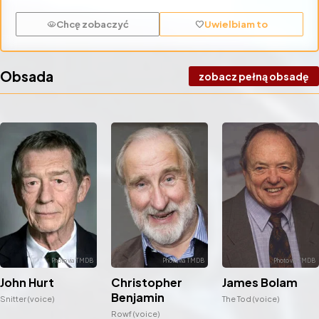
Chcę zobaczyć
Uwielbiam to
visibility
favorite
Obsada
zobacz pełną obsadę
James Bolam
John Hurt
Christopher
Benjamin
The Tod (voice)
Snitter (voice)
Rowf (voice)