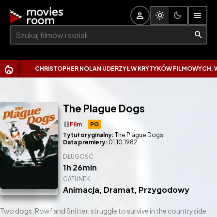
Szukaj:
CHRISTOPHER NOLAN UDERZYŁ W KRYTYKÓW FILMOWYCH. WYTKN
The Plague Dogs
theaters
Film
PG
Tytuł oryginalny:
The Plague Dogs
Data premiery:
01.10.1982
DŁUGOŚĆ
1h 26min
GATUNEK
Animacja
,
Dramat
,
Przygodowy
Two dogs, Rowf and Snitter, struggle to survive in the countryside