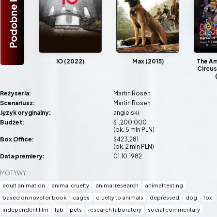
Podobne Filmy
IO (2022)
Max (2015)
The Am
Circus
Reżyseria:
Martin Rosen
Scenariusz:
Martin Rosen
Język oryginalny:
angielski
Budżet:
$1,200,000
(ok. 5 mln PLN)
Box Office:
$423,281
(ok. 2 mln PLN)
Data premiery:
01.10.1982
MOTYWY
adult animation
animal cruelty
animal research
animal testing
based on novel or book
cages
cruelty to animals
depressed
dog
fox
independent film
lab
pets
research laboratory
social commentary