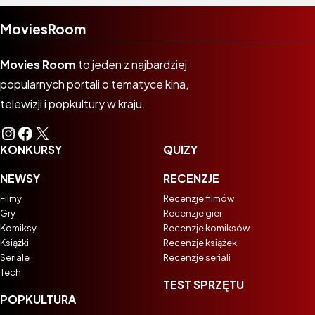
MoviesRoom
Movies Room
to jeden z najbardziej
popularnych portali o tematyce kina,
telewizji i popkultury w kraju.
Instagram
Facebook
X
KONKURSY
QUIZY
NEWSY
RECENZJE
Filmy
Recenzje filmów
Gry
Recenzje gier
Komiksy
Recenzje komiksów
Książki
Recenzje książek
Seriale
Recenzje seriali
Tech
TEST SPRZĘTU
POPKULTURA