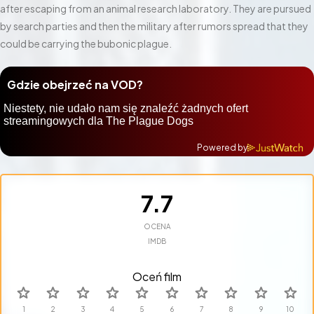
after escaping from an animal research laboratory. They are pursued
by search parties and then the military after rumors spread that they
could be carrying the bubonic plague.
Gdzie obejrzeć na VOD?
Powered by
7.7
OCENA
IMDB
Oceń film
star
star
star
star
star
star
star
star
star
star