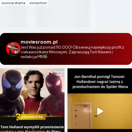
survival drama
vivisection
moviesroom.pl
Jest Was już ponad 110.000! Obserwuj największy profil z
ciekawostkami filmowymi. Zapraszają Tom Rewers i
redakcja MR