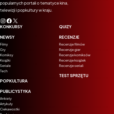
popularnych portali o tematyce kina,
telewizji i popkultury w kraju.
Instagram
Facebook
X
KONKURSY
QUIZY
NEWSY
RECENZJE
Filmy
Recenzje filmów
Gry
Recenzje gier
Komiksy
Recenzje komiksów
Książki
Recenzje książek
Seriale
Recenzje seriali
Tech
TEST SPRZĘTU
POPKULTURA
PUBLICYSTYKA
Ankiety
Artykuły
Ciekawostki