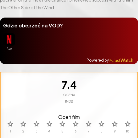
The Other Side of the Wind.
Gdzie obejrzeć na VOD?
Powered by
7.4
OCENA
IMDB
Oceń film
star
star
star
star
star
star
star
star
star
star