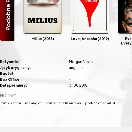
Podobne Filmy
Milius (2013)
Love, Antosha (2019)
Eve
Every
Reżyseria:
Morgan Neville
Język oryginalny:
angielski
Budżet:
-
Box Office:
-
Data premiery:
31.08.2018
MOTYWY
film director
making of
portrait of a filmmaker
portrait of an artist