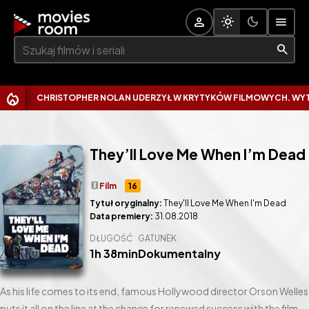
Szukaj:
CHRISTOPHER NOLAN UDERZYŁ W KRYTYKÓW FILMOWYCH. WYTKNĄŁ
They’ll Love Me When I’m Dead
theaters
Film
16
Tytuł oryginalny:
They'll Love Me When I'm Dead
Data premiery:
31.08.2018
DŁUGOŚĆ
GATUNEK
1h 38min
Dokumentalny
As his life comes to its end, famous Hollywood director Orson Welles
puts it all on the line at the chance for renewed success with the film