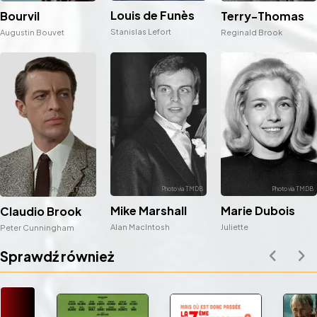
Louis de Funès
Bourvil
Terry-Thomas
Stanislas Lefort
Augustin Bouvet
Reginald Brook
Mike Marshall
Marie Dubois
Claudio Brook
Alan MacIntosh
Juliette
Peter Cunningham
Sprawdź również