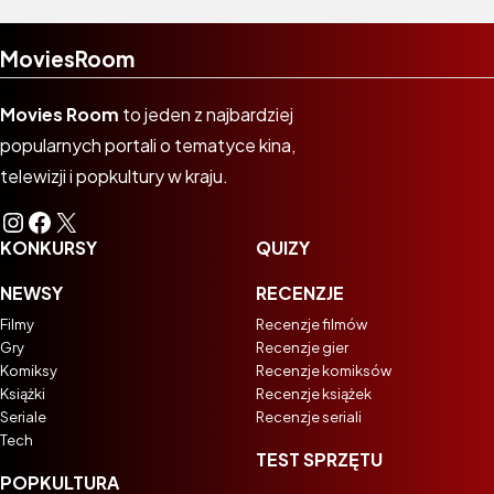
MoviesRoom
Movies Room
to jeden z najbardziej
popularnych portali o tematyce kina,
telewizji i popkultury w kraju.
Instagram
Facebook
X
KONKURSY
QUIZY
NEWSY
RECENZJE
Filmy
Recenzje filmów
Gry
Recenzje gier
Komiksy
Recenzje komiksów
Książki
Recenzje książek
Seriale
Recenzje seriali
Tech
TEST SPRZĘTU
POPKULTURA