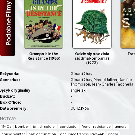
Podobne Filmy
Gramps Is in the
Gdzie się podziała
Tra
Resistance (1983)
siódma kompania?
(1973)
Reżyseria:
Gérard Oury
Scenariusz:
Gérard Oury
Marcel Jullian
Danièle
Thompson
Jean-Charles Tacchella
Język oryginalny:
angielski
Budżet:
-
Box Office:
-
Data premiery:
08.12.1966
MOTYWY
1940s
bomber
british soldier
conductor
french resistance
general
house painter
nazi occupation
occupied france (1940-44)
opera