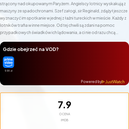
strącony nad okupowanym Paryżem. Angielscy lotnicy wyskakują z
maszyny ze spadochronami. Szef załogi, sir Reginald, zdążył jeszcze
wyznaczyć im spotkanie w jednej z łaźni tureckich w mieście. Każdy z
lotników trafia w inne miejsce. Od tej chwili są zdani na pomoc
przypadkowych świadków ich lądowania, a ci nie od razu chcą
komplikować sobie życie.
Gdzie obejrzeć na VOD?
Powered by
7.9
OCENA
IMDB