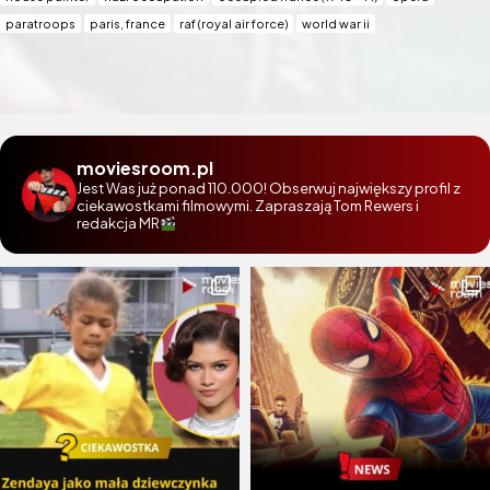
paratroops
paris, france
raf (royal air force)
world war ii
moviesroom.pl
Jest Was już ponad 110.000! Obserwuj największy profil z
ciekawostkami filmowymi. Zapraszają Tom Rewers i
redakcja MR