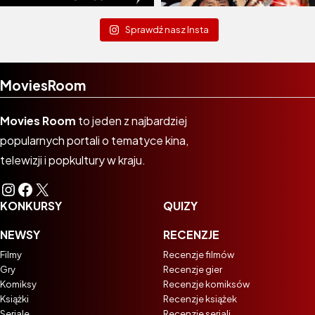
Sprawdź nasz Insta
MoviesRoom
Movies Room
to jeden z najbardziej
popularnych portali o tematyce kina,
telewizji i popkultury w kraju.
Instagram
Facebook
X
KONKURSY
QUIZY
NEWSY
RECENZJE
Filmy
Recenzje filmów
Gry
Recenzje gier
Komiksy
Recenzje komiksów
Książki
Recenzje książek
Seriale
Recenzje seriali