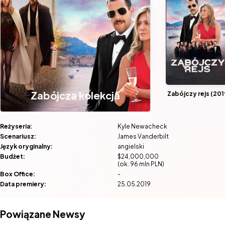
Zabójcza kolekcja
Zabójczy rejs (201
Reżyseria:
Kyle Newacheck
Scenariusz:
James Vanderbilt
Język oryginalny:
angielski
Budżet:
$24,000,000
(ok. 96 mln PLN)
Box Office:
-
Data premiery:
25.05.2019
Powiązane Newsy