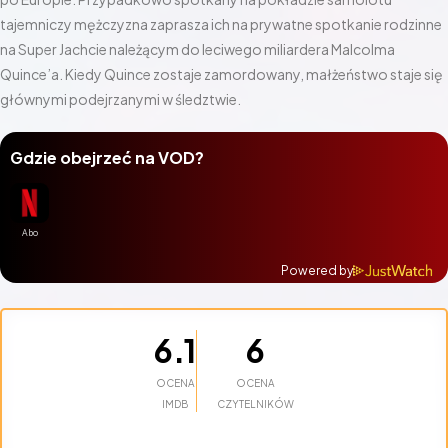
tajemniczy mężczyzna zaprasza ich na prywatne spotkanie rodzinne
na Super Jachcie należącym do leciwego miliardera Malcolma
Quince’a. Kiedy Quince zostaje zamordowany, małżeństwo staje się
głównymi podejrzanymi w śledztwie.
Gdzie obejrzeć na VOD?
Powered by
6.1
6
OCENA
OCENA
IMDB
CZYTELNIKÓW