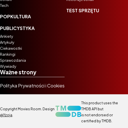
Tech
TEST SPRZĘTU
POPKULTURA
PUBLICYSTYKA
Ankiety
Artykuły
Ciekawostki
Rankingi
Sprawozdania
Wywiady
Ważne strony
Polityka Prywatności i Cookies
This product uses the
Copyright Movies Room. Design
TMDB API but
@Yzoja
.
is not endorsed or
certified by TMDB.