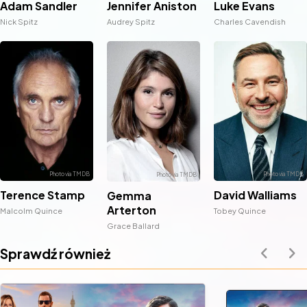
Luke Evans
Adam Sandler
Jennifer Aniston
Charles Cavendish
Nick Spitz
Audrey Spitz
Terence Stamp
David Walliams
Gemma
Arterton
Malcolm Quince
Tobey Quince
Grace Ballard
Sprawdź również