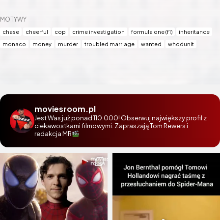
MOTYWY
chase
cheerful
cop
crime investigation
formula one (f1)
inheritance
monaco
money
murder
troubled marriage
wanted
whodunit
moviesroom.pl
Jest Was już ponad 110.000! Obserwuj największy profil z
ciekawostkami filmowymi. Zapraszają Tom Rewers i
redakcja MR