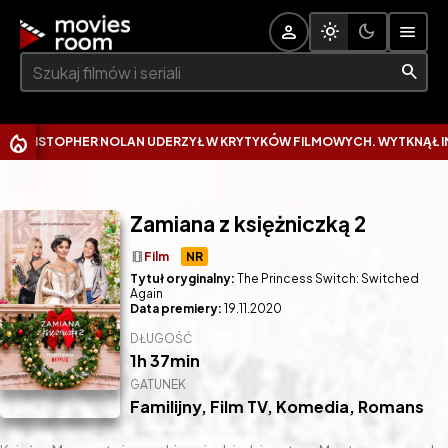
Szukaj:
STOPHER NOLAN UDERZYŁ W KRYTYKÓW FILMOWYCH. WYTKNĄŁ IM NAJ
Zamiana z księżniczką 2
theaters
Film
NR
Tytuł oryginalny:
The Princess Switch: Switched
Again
Data premiery:
19.11.2020
DŁUGOŚĆ
1h 37min
GATUNEK
Familijny
,
Film TV
,
Komedia
,
Romans