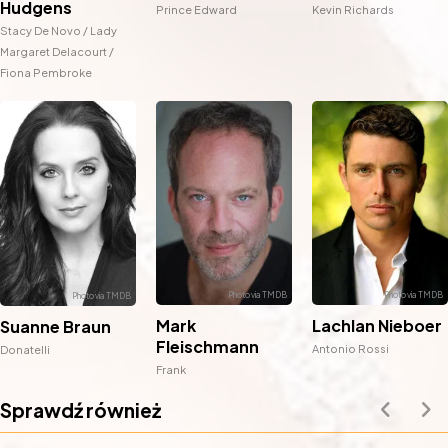
Hudgens
Prince Edward
Kevin Richards
Stacy De Novo / Lady
Margaret Delacourt /
Fiona Pembroke
Mark
Lachlan Nieboer
Suanne Braun
Fleischmann
Antonio Rossi
Donatelli
Frank
Sprawdź również