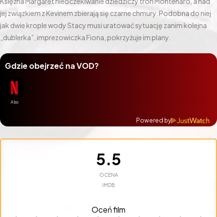
Księżna Margaret nieoczekiwanie dziedziczy tron Montenaro, a nad
jej związkiem z Kevinem zbierają się czarne chmury. Podobna do niej
jak dwie krople wody Stacy musi uratować sytuację zanim kolejna
„dublerka”, imprezowiczka Fiona, pokrzyżuje im plany.
Gdzie obejrzeć na VOD?
Powered by
5.5
OCENA
IMDB
Oceń film