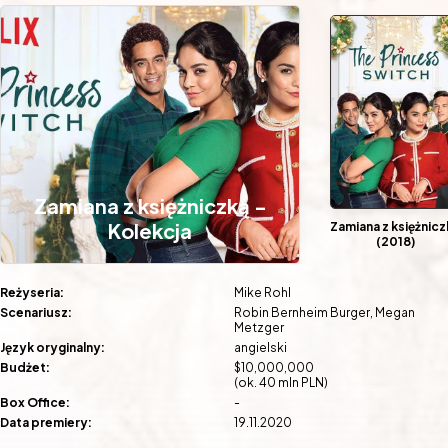
Zamiana z księżniczką -
Kolekcja
Zamiana z księżnicz
(2018)
Reżyseria:
Mike Rohl
Scenariusz:
Robin Bernheim Burger
Megan
Metzger
Język oryginalny:
angielski
Budżet:
$10,000,000
(ok. 40 mln PLN)
Box Office:
-
Data premiery:
19.11.2020