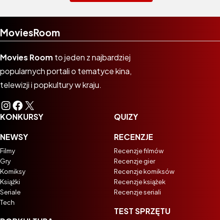
MoviesRoom
Movies Room
to jeden z najbardziej
popularnych portali o tematyce kina,
telewizji i popkultury w kraju.
Instagram
Facebook
X
KONKURSY
QUIZY
NEWSY
RECENZJE
Filmy
Recenzje filmów
Gry
Recenzje gier
Komiksy
Recenzje komiksów
Książki
Recenzje książek
Seriale
Recenzje seriali
Tech
TEST SPRZĘTU