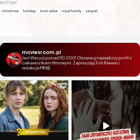
MOTYWY
christmas
holiday
look-alike
royal family
sequel
moviesroom.pl
Jest Was już ponad 110.000! Obserwuj największy profil z
ciekawostkami filmowymi. Zapraszają Tom Rewers i
redakcja MR