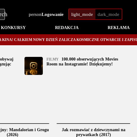
Logowanie
KONKURSY
REDAKCJA
REKLAMA
A! CAŁKIEM NOWY DZIEŃ ZALICZA KOSMICZNE OTWARCIE I ZAPISUJE SI
dobywaj
100.000 obserwujących Movies
FILMY
ązując
Room na Instagramie! Dziękujemy!
jny: Mandalorian i Grogu
Jak rozmawiać z dziewczynami na
(2026)
prywatkach (2017)