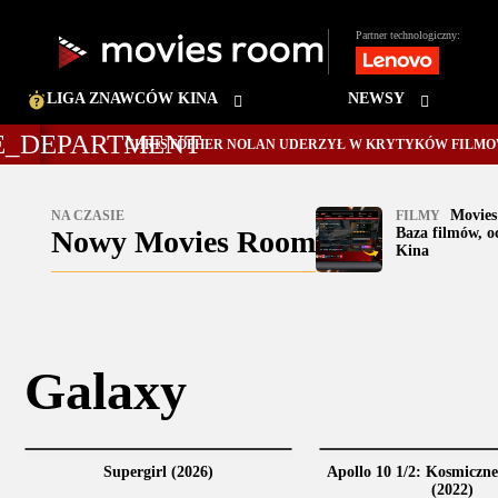
Partner technologiczny:
LIGA ZNAWCÓW KINA
NEWSY
CHRISTOPHER NOLAN UDERZYŁ W KRYTYKÓW FILMOWYCH
Movies
NA CZASIE
FILMY
Nowy Movies Room
Baza filmów, o
Kina
Galaxy
Supergirl (2026)
Apollo 10 1/2: Kosmiczne
(2022)