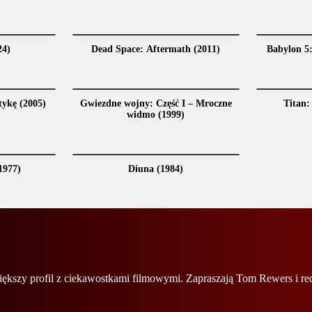
24)
Dead Space: Aftermath (2011)
Babylon 5
tykę (2005)
Gwiezdne wojny: Część I – Mroczne
Titan:
widmo (1999)
1977)
Diuna (1984)
iększy profil z ciekawostkami filmowymi. Zapraszają Tom Rewers i r