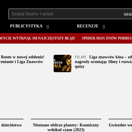
Szukaj:
PUBLICYSTYKA
RECENZJE
. WYTKNĄŁ IM NAJCZĘSTSZY BŁĄD
SPIDER-MAN ZNÓW PODBIJA KIN
 Room w nowej odsłonie!
Liga znawców kina – z
FILMY
cenianie i Liga Znawców
nagrody oceniając filmy i rozwi
quizy
 dzieciństwo
Nieznane oblicze planety: Kosmiczny
Gwiezdne wo
wehikuł czasu (2023)