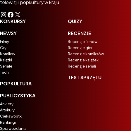
telewizji i popkultury w kraju.
Instagram
Facebook
X
KONKURSY
QUIZY
NEWSY
RECENZJE
Filmy
Recenzje filmów
Gry
Recenzje gier
Komiksy
Recenzje komiksów
Książki
Recenzje książek
Seriale
Recenzje seriali
Tech
TEST SPRZĘTU
POPKULTURA
PUBLICYSTYKA
Ankiety
Artykuły
Ciekawostki
Rankingi
Sprawozdania