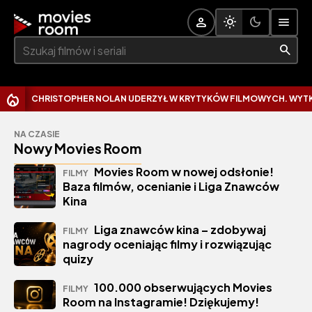
Szukaj:
CHRISTOPHER NOLAN UDERZYŁ W KRYTYKÓW FILMOWYCH. WYTKNĄŁ
NA CZASIE
Nowy Movies Room
Movies Room w nowej odsłonie!
FILMY
Baza filmów, ocenianie i Liga Znawców
Kina
Liga znawców kina – zdobywaj
FILMY
nagrody oceniając filmy i rozwiązując
quizy
100.000 obserwujących Movies
FILMY
Room na Instagramie! Dziękujemy!