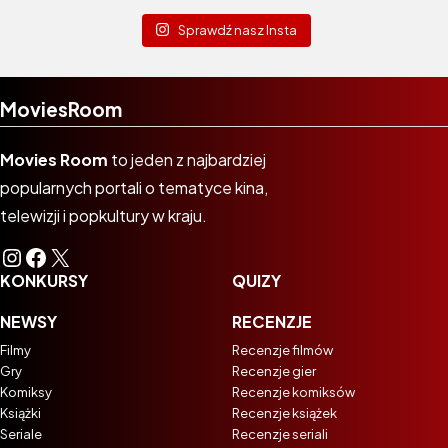
Sprawdź nasz Insta
MoviesRoom
Movies Room
to jeden z najbardziej
popularnych portali o tematyce kina,
telewizji i popkultury w kraju.
Instagram
Facebook
X
KONKURSY
QUIZY
NEWSY
RECENZJE
Filmy
Recenzje filmów
Gry
Recenzje gier
Komiksy
Recenzje komiksów
Książki
Recenzje książek
Seriale
Recenzje seriali