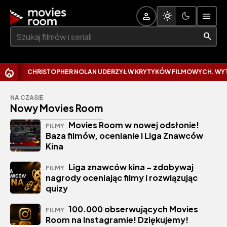
Szukaj:
CHRISTOPHER NOLAN UDERZYŁ W KRYTYKÓW FILMOWYCH. WYTKN
NA CZASIE
Nowy Movies Room
Movies Room w nowej odsłonie!
FILMY
Baza filmów, ocenianie i Liga Znawców
Kina
Liga znawców kina – zdobywaj
FILMY
nagrody oceniając filmy i rozwiązując
quizy
100.000 obserwujących Movies
FILMY
Room na Instagramie! Dziękujemy!