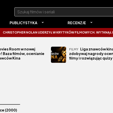
Szukaj:
PUBLICYSTYKA
RECENZJE
RISTOPHER NOLAN UDERZYŁ W KRYTYKÓW FILMOWYCH. WYTKNĄŁ IM N
vies Room w nowej
Liga znawców kina
FILMY
! Baza filmów, ocenianie
zdobywaj nagrody ocen
nawców Kina
filmy i rozwiązując quizy
ice (2000)