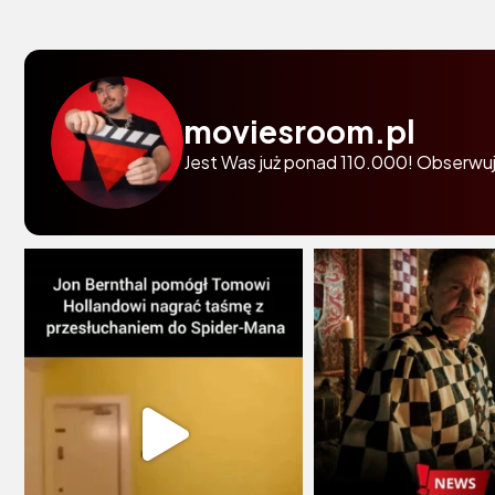
moviesroom.pl
Jest Was już ponad 110.000! Obserwuj 