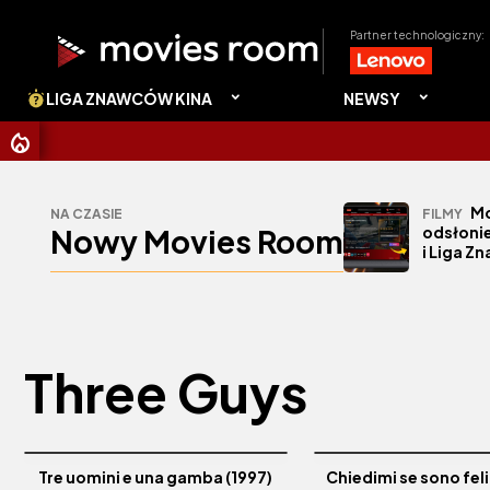
Partner technologiczny:
LIGA ZNAWCÓW KINA
NEWSY
CH
Mo
NA CZASIE
FILMY
Nowy Movies Room
odsłonie
i Liga Z
Three Guys
Tre uomini e una gamba (1997)
Chiedimi se sono fel