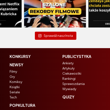
Sprawdź nasz Insta
KONKURSY
PUBLICYSTYKA
Ankiety
NEWSY
Artykuły
Filmy
Ciekawostki
Gry
Rankingi
Komiksy
Sprawozdania
Książki
Wywiady
Seriale
QUIZY
Tech
POPKULTURA