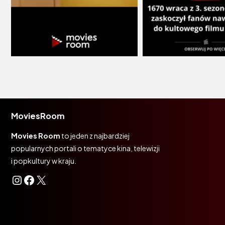
MoviesRoom
Movies Room
to jeden z najbardziej
popularnych portali o tematyce kina, telewizji
i popkultury w kraju.
Instagram
Facebook
X