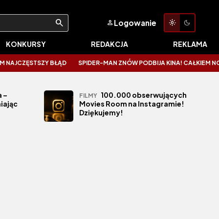
Logowanie
KONKURSY
REDAKCJA
REKLAMA
AJCZĘSTSZY BŁĄD
SPIDER-MAN ZNÓW PODBIJA KINA! CAŁKIEM NOWY D
 –
100.000 obserwujących
FILMY
iając
Movies Room na Instagramie!
Dziękujemy!