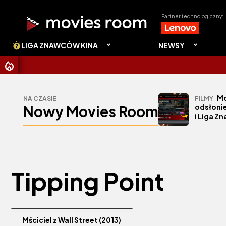
Partner technologiczny:
LIGA ZNAWCÓW KINA
NEWSY
Mo
NA CZASIE
FILMY
Nowy Movies Room
odsłonie
i Liga Z
Tipping Point
Mściciel z Wall Street (2013)