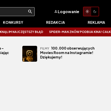
Logowanie
KONKURSY
REDAKCJA
REKLAMA
 IM NAJCZĘSTSZY BŁĄD
SPIDER-MAN ZNÓW PODBIJA KINA! CAŁKIEM 
 –
100.000 obserwujących
FILMY
iając
Movies Room na Instagramie!
Dziękujemy!