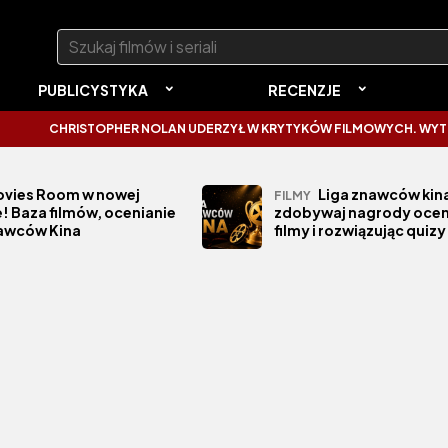
Szukaj:
PUBLICYSTYKA
RECENZJE
CHRISTOPHER NOLAN UDERZYŁ W KRYTYKÓW FILMOWYCH. WYTKNĄŁ
vies Room w nowej
Liga znawców kina
FILMY
! Baza filmów, ocenianie
zdobywaj nagrody ocen
nawców Kina
filmy i rozwiązując quizy