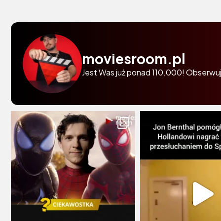
moviesroom.pl
Jest Was już ponad 110.000! Obserwuj 