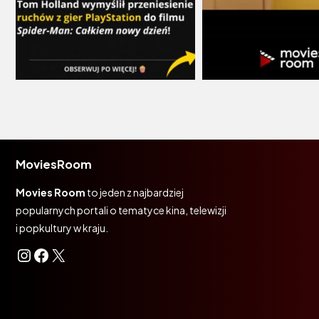
MoviesRoom
Movies Room
to jeden z najbardziej
popularnych portali o tematyce kina, telewizji
i popkultury w kraju.
Instagram
Facebook
X