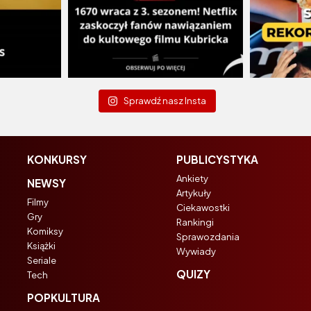
Sprawdź nasz Insta
KONKURSY
PUBLICYSTYKA
Ankiety
NEWSY
Artykuły
Filmy
Ciekawostki
Gry
Rankingi
Komiksy
Sprawozdania
Książki
Wywiady
Seriale
QUIZY
Tech
POPKULTURA