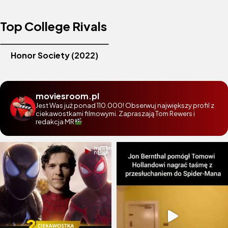
Top College Rivals
Honor Society (2022)
moviesroom.pl
Jest Was już ponad 110.000! Obserwuj największy profil z
ciekawostkami filmowymi. Zapraszają Tom Rewers i
redakcja MR