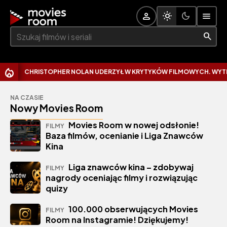
Szukaj:
CHRISTOPHER NOLAN UDERZYŁ W KRYTYKÓW FILMOWYCH. WYTKNĄ
NA CZASIE
Nowy Movies Room
Movies Room w nowej odsłonie!
FILMY
Baza filmów, ocenianie i Liga Znawców
Kina
Liga znawców kina – zdobywaj
FILMY
nagrody oceniając filmy i rozwiązując
quizy
100.000 obserwujących Movies
FILMY
Room na Instagramie! Dziękujemy!