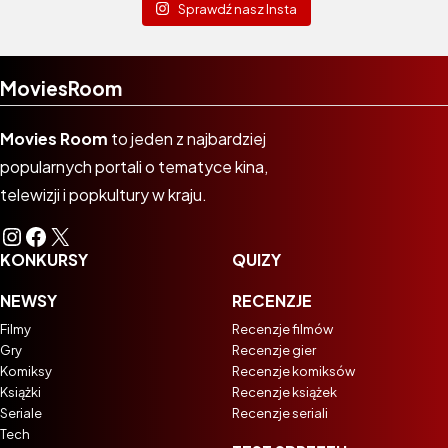
Sprawdź nasz Insta
MoviesRoom
Movies Room
to jeden z najbardziej
popularnych portali o tematyce kina,
telewizji i popkultury w kraju.
Instagram
Facebook
X
KONKURSY
QUIZY
NEWSY
RECENZJE
Filmy
Recenzje filmów
Gry
Recenzje gier
Komiksy
Recenzje komiksów
Książki
Recenzje książek
Seriale
Recenzje seriali
Tech