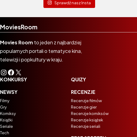
Sprawdź nasz Insta
MoviesRoom
Movies Room
to jeden z najbardziej
popularnych portali o tematyce kina,
telewizji i popkultury w kraju.
Instagram
Facebook
X
KONKURSY
QUIZY
NEWSY
RECENZJE
Filmy
Recenzje filmów
Gry
Recenzje gier
Komiksy
Recenzje komiksów
Książki
Recenzje książek
Seriale
Recenzje seriali
Tech