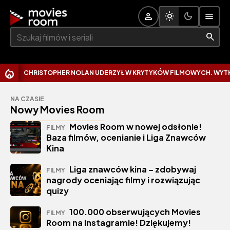
Szukaj:
CHRISTOPHER NOLAN UDERZYŁ W KRYTYKÓW FILMOWYCH. WYTKNĄ
NA CZASIE
Nowy Movies Room
Movies Room w nowej odsłonie!
FILMY
Baza filmów, ocenianie i Liga Znawców
Kina
Liga znawców kina – zdobywaj
FILMY
nagrody oceniając filmy i rozwiązując
quizy
100.000 obserwujących Movies
FILMY
Room na Instagramie! Dziękujemy!