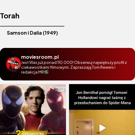
Torah
Samson i Dalia (1949)
moviesroom.pl
Jest Was już ponad 110.000! Obserwuj największy profil z
ciekawostkami filmowymi. Zapraszają Tom Rewers i
redakcja MR