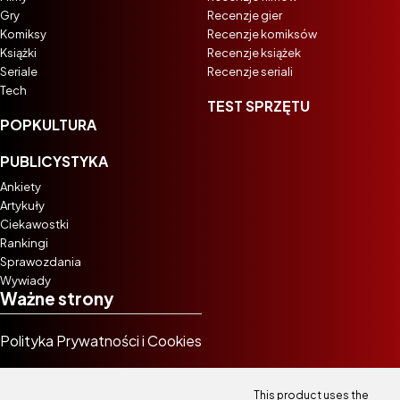
Gry
Recenzje gier
Komiksy
Recenzje komiksów
Książki
Recenzje książek
Seriale
Recenzje seriali
Tech
TEST SPRZĘTU
POPKULTURA
PUBLICYSTYKA
Ankiety
Artykuły
Ciekawostki
Rankingi
Sprawozdania
Wywiady
Ważne strony
Polityka Prywatności i Cookies
This product uses the