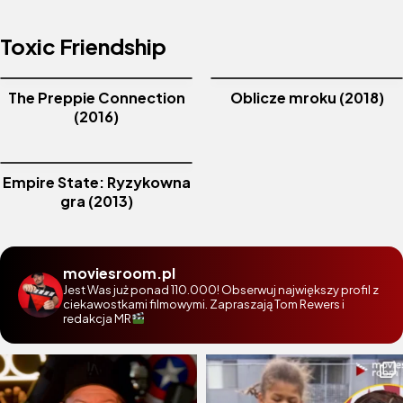
Toxic Friendship
The Preppie Connection
Oblicze mroku (2018)
(2016)
Empire State: Ryzykowna
gra (2013)
moviesroom.pl
Jest Was już ponad 110.000! Obserwuj największy profil z
ciekawostkami filmowymi. Zapraszają Tom Rewers i
redakcja MR