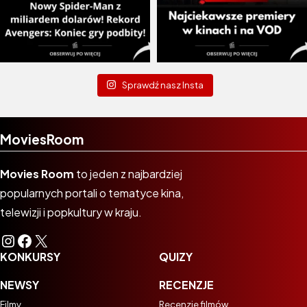
Sprawdź nasz Insta
MoviesRoom
Movies Room
to jeden z najbardziej
popularnych portali o tematyce kina,
telewizji i popkultury w kraju.
Instagram
Facebook
X
KONKURSY
QUIZY
NEWSY
RECENZJE
Filmy
Recenzje filmów