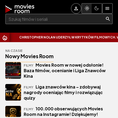
Szukaj:
CHRISTOPHER NOLAN UDERZYŁ W KRYTYKÓW FILMOWYCH. WYT
NA CZASIE
Nowy Movies Room
Movies Room w nowej odsłonie!
FILMY
Baza filmów, ocenianie i Liga Znawców
Kina
Liga znawców kina – zdobywaj
FILMY
nagrody oceniając filmy i rozwiązując
quizy
100.000 obserwujących Movies
FILMY
Room na Instagramie! Dziękujemy!