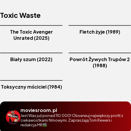
Toxic Waste
The Toxic Avenger
Fletch żyje (1989)
Unrated (2025)
Biały szum (2022)
Powrót Żywych Trupów 2
(1988)
Toksyczny mściciel (1984)
moviesroom.pl
Jest Was już ponad 110.000! Obserwuj największy profil z
ciekawostkami filmowymi. Zapraszają Tom Rewers i
redakcja MR