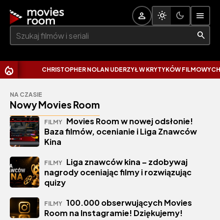
Szukaj:
CHRISTOPHER NOLAN UDERZYŁ W KRYTYKÓW FILMOWYCH. W
NA CZASIE
Nowy Movies Room
Movies Room w nowej odsłonie!
FILMY
Baza filmów, ocenianie i Liga Znawców
Kina
Liga znawców kina – zdobywaj
FILMY
nagrody oceniając filmy i rozwiązując
quizy
100.000 obserwujących Movies
FILMY
Room na Instagramie! Dziękujemy!