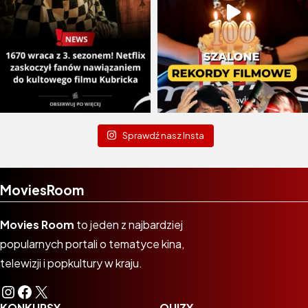
Sprawdź nasz Insta
MoviesRoom
Movies Room
to jeden z najbardziej
popularnych portali o tematyce kina,
telewizji i popkultury w kraju.
Instagram
Facebook
X
KONKURSY
QUIZY