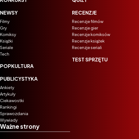
NEWSY
RECENZJE
Filmy
Recenzje filmów
Gry
Recenzje gier
Komiksy
Recenzje komiksów
Książki
Recenzje książek
Seriale
Recenzje seriali
Tech
TEST SPRZĘTU
POPKULTURA
PUBLICYSTYKA
Ankiety
Artykuły
Ciekawostki
Rankingi
Sprawozdania
Wywiady
Ważne strony