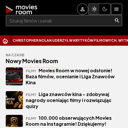
Szukaj:
CHRISTOPHER NOLAN UDERZYŁ W KRYTYKÓW FILMOWYCH. WYTKNĄŁ
NA CZASIE
Nowy Movies Room
Movies Room w nowej odsłonie!
FILMY
Baza filmów, ocenianie i Liga Znawców
Kina
Liga znawców kina – zdobywaj
FILMY
nagrody oceniając filmy i rozwiązując
quizy
100.000 obserwujących Movies
FILMY
Room na Instagramie! Dziękujemy!