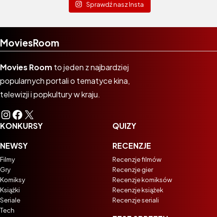
Sprawdź nasz Insta
MoviesRoom
Movies Room
to jeden z najbardziej
popularnych portali o tematyce kina,
telewizji i popkultury w kraju.
Instagram
Facebook
X
KONKURSY
QUIZY
NEWSY
RECENZJE
Filmy
Recenzje filmów
Gry
Recenzje gier
Komiksy
Recenzje komiksów
Książki
Recenzje książek
Seriale
Recenzje seriali
Tech