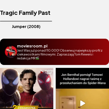
Tragic Family Past
Jumper (2008)
moviesroom.pl
Jest Was już ponad 110.000! Obserwuj największy profil z
ciekawostkami filmowymi. Zapraszają Tom Rewers i
redakcja MR