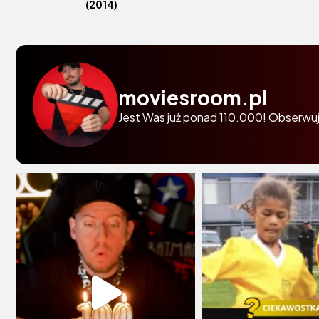
(2014)
moviesroom.pl
Jest Was już ponad 110.000! Obserwuj 