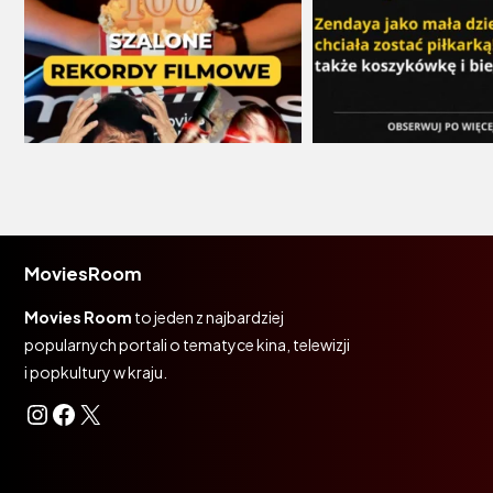
MoviesRoom
Movies Room
to jeden z najbardziej
popularnych portali o tematyce kina, telewizji
i popkultury w kraju.
Instagram
Facebook
X