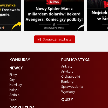
Sprawdź nasz Insta
KONKURSY
PUBLICYSTYKA
Ankiety
NEWSY
Artykuły
Filmy
Ciekawostki
Gry
Rankingi
Komiksy
Sprawozdania
Książki
Wywiady
Seriale
QUIZY
Tech
POPKULTURA