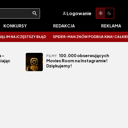
Logowanie
KONKURSY
REDAKCJA
REKLAMA
M NAJCZĘSTSZY BŁĄD
SPIDER-MAN ZNÓW PODBIJA KINA! CAŁKIEM NOW
 –
100.000 obserwujących
FILMY
iając
Movies Room na Instagramie!
Dziękujemy!