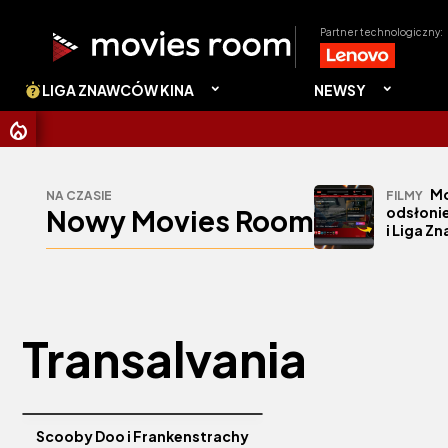
Partner technologiczny:
LIGA ZNAWCÓW KINA
NEWSY
Mo
NA CZASIE
FILMY
Nowy Movies Room
odsłonie
i Liga Z
Transalvania
Scooby Doo i Frankenstrachy