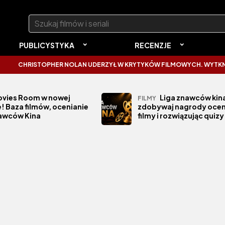
Szukaj:
PUBLICYSTYKA
RECENZJE
CHRISTOPHER NOLAN UDERZYŁ W KRYTYKÓW FILMOWYCH. WYTKNĄŁ I
vies Room w nowej
Liga znawców kina
FILMY
! Baza filmów, ocenianie
zdobywaj nagrody ocen
nawców Kina
filmy i rozwiązując quizy