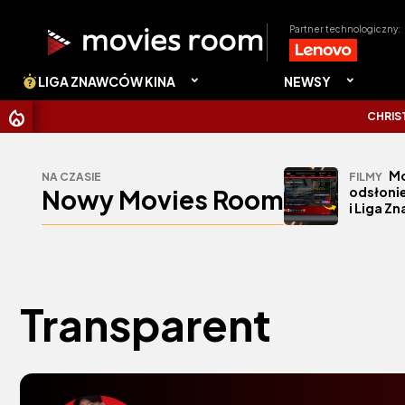
Partner technologiczny:
LIGA ZNAWCÓW KINA
NEWSY
CHRISTOP
Mo
NA CZASIE
FILMY
Nowy Movies Room
odsłonie
i Liga Z
Transparent