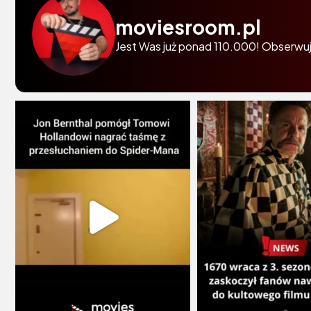
moviesroom.pl
Jest Was już ponad 110.000! Obserwuj 