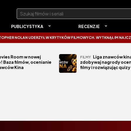
Szukaj:
PUBLICYSTYKA
RECENZJE
HER NOLAN UDERZYŁ W KRYTYKÓW FILMOWYCH. WYTKNĄŁ IM NAJCZĘST
vies Room w nowej
Liga znawców kina
FILMY
! Baza filmów, ocenianie
zdobywaj nagrody ocen
nawców Kina
filmy i rozwiązując quizy