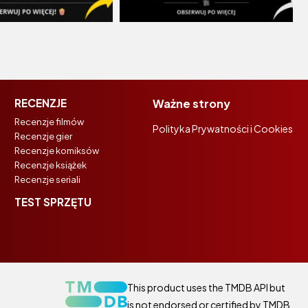
RECENZJE
Ważne strony
Recenzje filmów
Polityka Prywatności i Cookies
Recenzje gier
Recenzje komiksów
Recenzje książek
Recenzje seriali
TEST SPRZĘTU
This product uses the TMDB API but
is not endorsed or certified by TMDB.