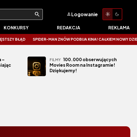
Logowanie
KONKURSY
REDAKCJA
REKLAMA
SZY BŁĄD
SPIDER-MAN ZNÓW PODBIJA KINA! CAŁKIEM NOWY DZIEŃ ZAL
 –
100.000 obserwujących
FILMY
iając
Movies Room na Instagramie!
Dziękujemy!