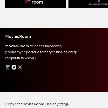
MoviesRoom
Movies Room
to jeden z najbardziej
popularnych portali o tematyce kina, telewizji
i popkultury w kraju.
Instagram
Facebook
X
Copyright Movies Room. Design
@Yzoja
.