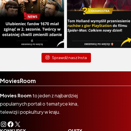
Sprawdź nasz Insta
MoviesRoom
Movies Room
to jeden z najbardziej
popularnych portali o tematyce kina,
telewizji i popkultury w kraju.
Instagram
Facebook
X
KONKURSY
QUIZY