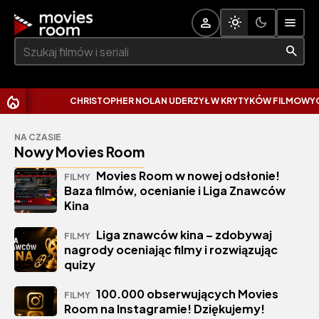
Szukaj:
CHRISTOPHER NOLAN UDERZYŁ W KRYTYKÓW FILMOWYCH. 
NA CZASIE
Nowy Movies Room
Movies Room w nowej odsłonie!
FILMY
Baza filmów, ocenianie i Liga Znawców
Kina
Liga znawców kina – zdobywaj
FILMY
nagrody oceniając filmy i rozwiązując
quizy
100.000 obserwujących Movies
FILMY
Room na Instagramie! Dziękujemy!