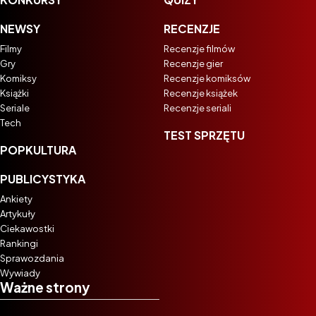
NEWSY
RECENZJE
Filmy
Recenzje filmów
Gry
Recenzje gier
Komiksy
Recenzje komiksów
Książki
Recenzje książek
Seriale
Recenzje seriali
Tech
TEST SPRZĘTU
POPKULTURA
PUBLICYSTYKA
Ankiety
Artykuły
Ciekawostki
Rankingi
Sprawozdania
Wywiady
Ważne strony