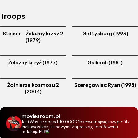
Troops
Steiner – Żelazny krzyż 2
Gettysburg (1993)
(1979)
Żelazny krzyż (1977)
Gallipoli (1981)
Żołnierze kosmosu 2
Szeregowiec Ryan (1998)
(2004)
moviesroom.pl
Jest Was już ponad 110.000! Obserwuj największy profil z
ciekawostkami filmowymi. Zapraszają Tom Rewers i
redakcja MR