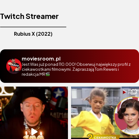
Twitch Streamer
Rubius X (2022)
moviesroom.pl
Jest Was już ponad 110.000! Obserwuj największy profil z
ciekawostkami filmowymi. Zapraszają Tom Rewers i
redakcja MR