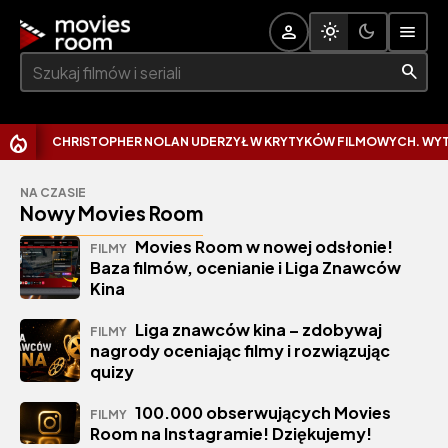
Szukaj:
CHRISTOPHER NOLAN UDERZYŁ W KRYTYKÓW FILMOWYCH. WYTKNĄ
NA CZASIE
Nowy Movies Room
Movies Room w nowej odsłonie!
FILMY
Baza filmów, ocenianie i Liga Znawców
Kina
Liga znawców kina – zdobywaj
FILMY
nagrody oceniając filmy i rozwiązując
quizy
100.000 obserwujących Movies
FILMY
Room na Instagramie! Dziękujemy!