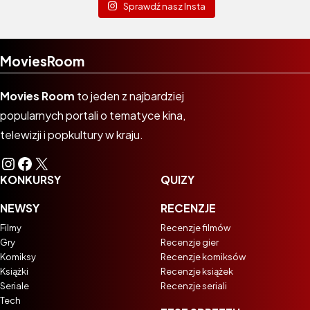
Sprawdź nasz Insta
MoviesRoom
Movies Room
to jeden z najbardziej
popularnych portali o tematyce kina,
telewizji i popkultury w kraju.
Instagram
Facebook
X
KONKURSY
QUIZY
NEWSY
RECENZJE
Filmy
Recenzje filmów
Gry
Recenzje gier
Komiksy
Recenzje komiksów
Książki
Recenzje książek
Seriale
Recenzje seriali
Tech