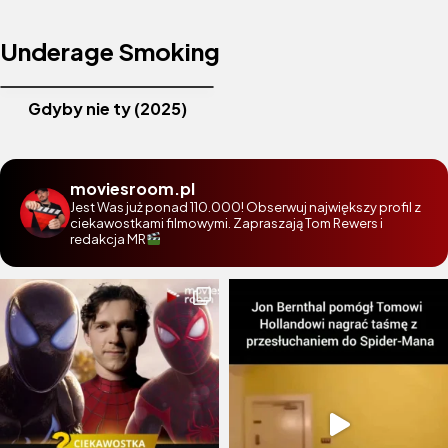
Underage Smoking
Gdyby nie ty (2025)
moviesroom.pl
Jest Was już ponad 110.000! Obserwuj największy profil z
ciekawostkami filmowymi. Zapraszają Tom Rewers i
redakcja MR