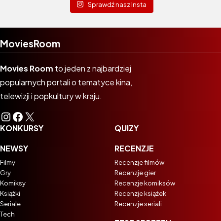
Sprawdź nasz Insta
MoviesRoom
Movies Room
to jeden z najbardziej
popularnych portali o tematyce kina,
telewizji i popkultury w kraju.
Instagram
Facebook
X
KONKURSY
QUIZY
NEWSY
RECENZJE
Filmy
Recenzje filmów
Gry
Recenzje gier
Komiksy
Recenzje komiksów
Książki
Recenzje książek
Seriale
Recenzje seriali
Tech