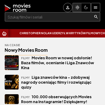
Szukaj:
CHRISTOPHER NOLAN UDERZYŁ W KRYTYKÓW FILMOWYCH. W
NA CZASIE
Nowy Movies Room
Movies Room w nowej odsłonie!
FILMY
Baza filmów, ocenianie i Liga Znawców
Kina
Liga znawców kina – zdobywaj
FILMY
nagrody oceniając filmy i rozwiązując
quizy
100.000 obserwujących Movies
FILMY
Room na Instagramie! Dziękujemy!