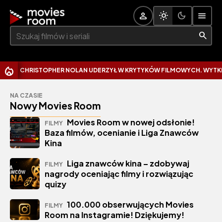
Szukaj:
CHRISTOPHER NOLAN UDERZYŁ W KRYTYKÓW FILMOWYCH. WYTKNĄŁ
NA CZASIE
Nowy Movies Room
Movies Room w nowej odsłonie!
FILMY
Baza filmów, ocenianie i Liga Znawców
Kina
Liga znawców kina – zdobywaj
FILMY
nagrody oceniając filmy i rozwiązując
quizy
100.000 obserwujących Movies
FILMY
Room na Instagramie! Dziękujemy!