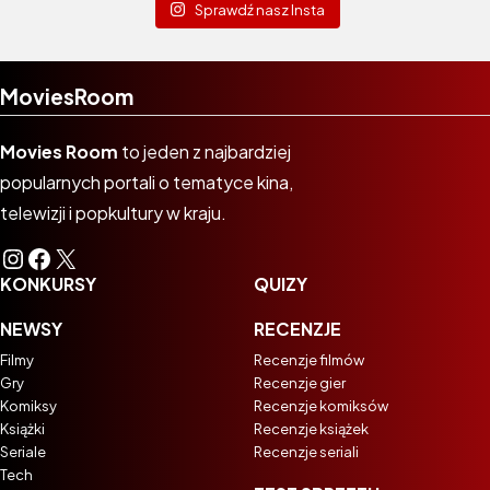
Sprawdź nasz Insta
MoviesRoom
Movies Room
to jeden z najbardziej
popularnych portali o tematyce kina,
telewizji i popkultury w kraju.
Instagram
Facebook
X
KONKURSY
QUIZY
NEWSY
RECENZJE
Filmy
Recenzje filmów
Gry
Recenzje gier
Komiksy
Recenzje komiksów
Książki
Recenzje książek
Seriale
Recenzje seriali
Tech