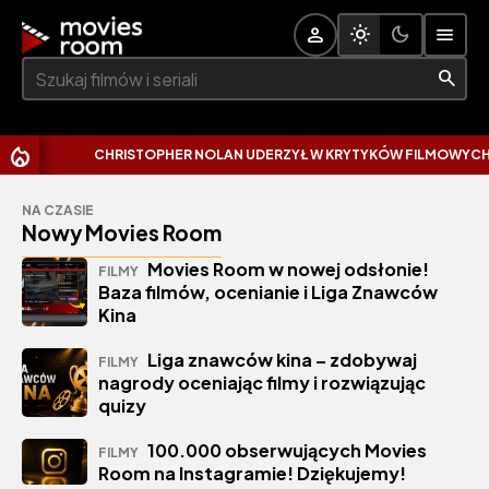
Szukaj:
CHRISTOPHER NOLAN UDERZYŁ W KRYTYKÓW FILMOWYCH. W
NA CZASIE
Nowy Movies Room
Movies Room w nowej odsłonie!
FILMY
Baza filmów, ocenianie i Liga Znawców
Kina
Liga znawców kina – zdobywaj
FILMY
nagrody oceniając filmy i rozwiązując
quizy
100.000 obserwujących Movies
FILMY
Room na Instagramie! Dziękujemy!