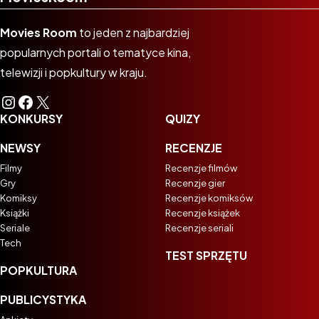
Movies Room
to jeden z najbardziej
popularnych portali o tematyce kina,
telewizji i popkultury w kraju.
Instagram
Facebook
X
KONKURSY
QUIZY
NEWSY
RECENZJE
Filmy
Recenzje filmów
Gry
Recenzje gier
Komiksy
Recenzje komiksów
Książki
Recenzje książek
Seriale
Recenzje seriali
Tech
TEST SPRZĘTU
POPKULTURA
PUBLICYSTYKA