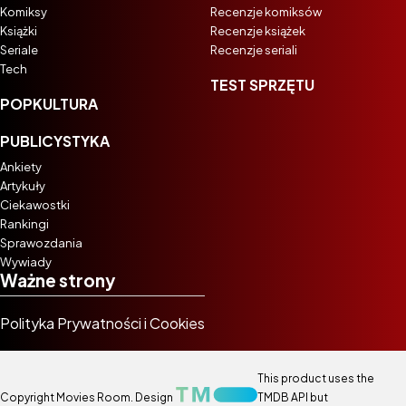
Komiksy
Recenzje komiksów
Książki
Recenzje książek
Seriale
Recenzje seriali
Tech
TEST SPRZĘTU
POPKULTURA
PUBLICYSTYKA
Ankiety
Artykuły
Ciekawostki
Rankingi
Sprawozdania
Wywiady
Ważne strony
Polityka Prywatności i Cookies
This product uses the
Copyright Movies Room. Design
TMDB API but