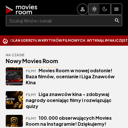
Szukaj:
AN UDERZYŁ W KRYTYKÓW FILMOWYCH. WYTKNĄŁ IM NAJCZĘSTSZY BŁĄ
NA CZASIE
Nowy Movies Room
Movies Room w nowej odsłonie!
FILMY
Baza filmów, ocenianie i Liga Znawców
Kina
Liga znawców kina – zdobywaj
FILMY
nagrody oceniając filmy i rozwiązując
quizy
100.000 obserwujących Movies
FILMY
Room na Instagramie! Dziękujemy!