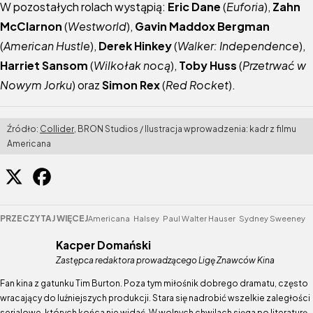
W pozostałych rolach wystąpią:
Eric Dane
(
Euforia
),
Zahn
McClarnon
(
Westworld
),
Gavin Maddox Bergman
(
American Hustle
),
Derek Hinkey
(
Walker: Independence
),
Harriet Sansom
(
Wilkołak nocą
),
Toby Huss
(
Przetrwać w
Nowym Jorku
) oraz
Simon Rex
(
Red Rocket
).
Źródło:
Collider
, BRON Studios / Ilustracja wprowadzenia: kadr z filmu
Americana
PRZECZYTAJ WIĘCEJ
Americana
Halsey
Paul Walter Hauser
Sydney Sweeney
Kacper Domański
Zastępca redaktora prowadzącego Ligę Znawców Kina
Fan kina z gatunku Tim Burton. Poza tym miłośnik dobrego dramatu, często
wracający do luźniejszych produkcji. Stara się nadrobić wszelkie zaległości
serialowe, których końca nie widać. W wolnych chwilach sięga po literaturę