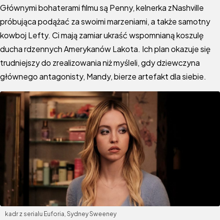
Głównymi bohaterami filmu są Penny, kelnerka zNashville
próbująca podążać za swoimi marzeniami, a także samotny
kowboj Lefty. Ci mają zamiar ukraść wspomnianą koszulę
ducha rdzennych Amerykanów Lakota. Ich plan okazuje się
trudniejszy do zrealizowania niż myśleli, gdy dziewczyna
głównego antagonisty, Mandy, bierze artefakt dla siebie.
kadr z serialu Euforia, Sydney Sweeney