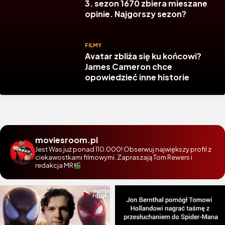
3. sezon 1670 zbiera mieszane
opinie. Najgorszy sezon?
FILMY
Avatar zbliża się ku końcowi?
James Cameron chce
opowiedzieć inne historie
moviesroom.pl
Jest Was już ponad 110.000! Obserwuj największy profil z
ciekawostkami filmowymi. Zapraszają Tom Rewers i
redakcja MR