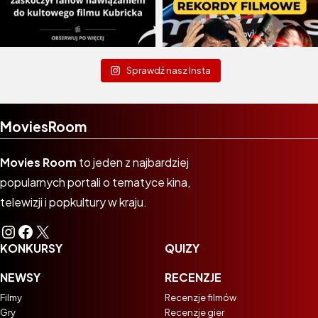
Sprawdź nasz Insta
MoviesRoom
Movies Room
to jeden z najbardziej
popularnych portali o tematyce kina,
telewizji i popkultury w kraju.
Instagram
Facebook
X
KONKURSY
QUIZY
NEWSY
RECENZJE
Filmy
Recenzje filmów
Gry
Recenzje gier