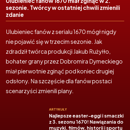
Ulubieniec fanów 1670 miał zginąć w 2.
sezonie. Twórcy w ostatniej chwili zmienili
zdanie
Ulubieniec fanów z serialu 1670 mógł nigdy
nie pojawić się w trzecim sezonie. Jak
zdradził twórca produkcji Jakub Rużyłło,
bohater grany przez Dobromira Dymeckiego
miał pierwotnie zginąć pod koniec drugiej
odsłony. Na szczęście dla fanów postaci
scenarzyści zmienili plany.
ARTYKUŁY
Najlepsze easter-eggi i smaczki
z 3. sezonu 1670! Nawiązania do
muzyki, filmów, historii i sportu