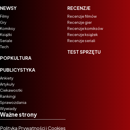
NEWSY
RECENZJE
Filmy
Recenzje filmów
Gry
Recenzje gier
Komiksy
Recenzje komiksów
Książki
Recenzje książek
Seriale
Recenzje seriali
Tech
TEST SPRZĘTU
POPKULTURA
PUBLICYSTYKA
Ankiety
Artykuły
Ciekawostki
Rankingi
Sprawozdania
Wywiady
Ważne strony
Polityka Prywatności i Cookies