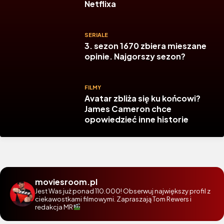
Netflixa
SERIALE
3. sezon 1670 zbiera mieszane
opinie. Najgorszy sezon?
FILMY
Avatar zbliża się ku końcowi?
James Cameron chce
opowiedzieć inne historie
moviesroom.pl
Jest Was już ponad 110.000! Obserwuj największy profil z
ciekawostkami filmowymi. Zapraszają Tom Rewers i
redakcja MR