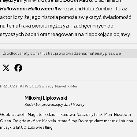
Halloween
i
Halloween II
w reżyserii Roba Zombie. Teraz
aktor liczy, że jego historia pomoże zwiększyć świadomość
na temat raka piersi u mężczyzn i zachęci innych do
szybszych badań oraz reagowania na niepokojące objawy.
Źródło: variety.com / ilustracja wprowadzenia: materiały prasowe
PRZECZYTAJ WIĘCEJ
Gwiazdy
Marvel
X-Men
Mikołaj Lipkowski
Redaktor prowadzący dział Newsy
Geek i audiofil. Magister z dziennikarstwa. Naczelny fan X-Men i Elizabeth
Olsen. Ogląda w kółko Marvela i stare filmy. Do tego dużo marudzi i słucha
muzyki z lat 80. Lubi wrestling.