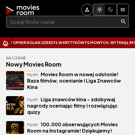
Szukaj:
HER NOLAN UDERZYŁ W KRYTYKÓW FILMOWYCH. WYTKNĄŁ IM NAJCZĘS
NA CZASIE
Nowy Movies Room
Movies Room w nowej odsłonie!
FILMY
Baza filmów, ocenianie i Liga Znawców
Kina
Liga znawców kina – zdobywaj
FILMY
nagrody oceniając filmy i rozwiązując
quizy
100.000 obserwujących Movies
FILMY
Room na Instagramie! Dziękujemy!