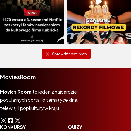
Sprawdź nasz Insta
MoviesRoom
Movies Room
to jeden z najbardziej
popularnych portali o tematyce kina,
telewizji i popkultury w kraju.
Instagram
Facebook
X
KONKURSY
QUIZY