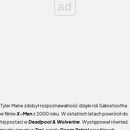
ad
Tyler Mane zdobył rozpoznawalność dzięki roli Sabretootha
w filmie
X-Men
z 2000 roku. W ostatnich latach powrócił do
tej postaci w
Deadpool & Wolverine
. Występował również
między innymi w
Troi
, serialu
Doom Patrol
oraz filmach