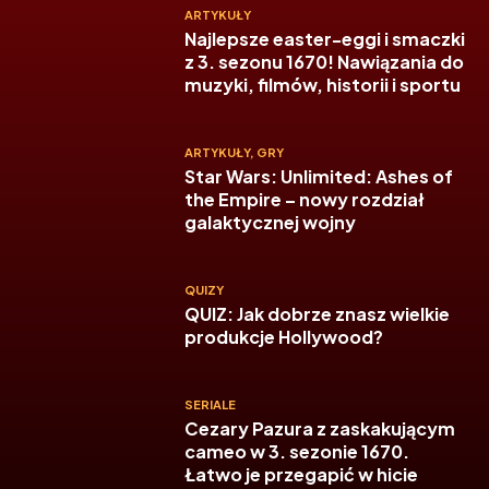
ARTYKUŁY
Najlepsze easter-eggi i smaczki
z 3. sezonu 1670! Nawiązania do
muzyki, filmów, historii i sportu
ARTYKUŁY
,
GRY
Star Wars: Unlimited: Ashes of
the Empire – nowy rozdział
galaktycznej wojny
QUIZY
QUIZ: Jak dobrze znasz wielkie
produkcje Hollywood?
SERIALE
Cezary Pazura z zaskakującym
cameo w 3. sezonie 1670.
Łatwo je przegapić w hicie