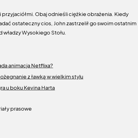
rzyjaciółmi. Obaj odnieśli ciężkie obrażenia. Kiedy
dać ostateczny cios, John zastrzelił go swoim ostatnim
pod władzy Wysokiego Stołu.
da animacja Netflixa?
ożegnanie z ławką w wielkim stylu
gra u boku Kevina Harta
riały prasowe