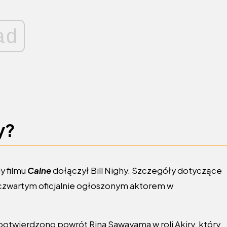
ad
y?
y filmu
Caine
dołączył Bill Nighy. Szczegóły dotyczące
t czwartym oficjalnie ogłoszonym aktorem w
potwierdzono powrót Rina Sawayama w roli Akiry, który