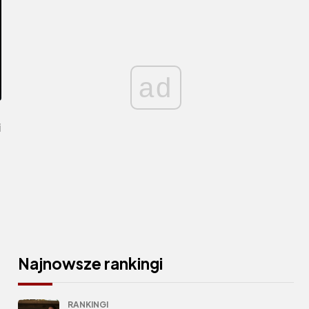
ad
i
Najnowsze rankingi
RANKINGI