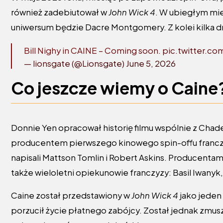
również zadebiutował w
John Wick 4
. W ubiegłym mi
uniwersum będzie Dacre Montgomery. Z kolei kilka 
Bill Nighy in CAINE – Coming soon.
pic.twitter.c
— lionsgate (@Lionsgate)
June 5, 2026
Co jeszcze wiemy o Caine
Donnie Yen opracował historię filmu wspólnie z Chad
producentem pierwszego kinowego spin-offu franc
napisali Mattson Tomlin i Robert Askins. Producentami
także wieloletni opiekunowie franczyzy: Basil Iwanyk,
Caine został przedstawiony w
John Wick 4
jako jeden
porzucił życie płatnego zabójcy. Został jednak zmus