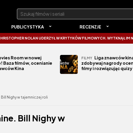
Szukaj:
PUBLICYSTYKA
RECENZJE
ER NOLAN UDERZYŁ W KRYTYKÓW FILMOWYCH. WYTKNĄŁ IM NAJCZĘSTS
vies Room w nowej
Liga znawców kina
FILMY
! Baza filmów, ocenianie
zdobywaj nagrody ocen
nawców Kina
filmy i rozwiązując quizy
ill Nighy w tajemniczej roli
ne. Bill Nighy w