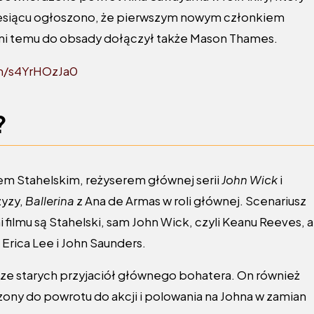
esiącu ogłoszono, że pierwszym nowym członkiem
dni temu do obsady dołączył także Mason Thames.
om/s4YrHOzJa0
?
em Stahelskim, reżyserem głównej serii
John Wick
i
zyzy,
Ballerina
z Ana de Armas w roli głównej. Scenariusz
 filmu są Stahelski, sam John Wick, czyli Keanu Reeves, a
 Erica Lee i John Saunders.
 ze starych przyjaciół głównego bohatera. On również
zony do powrotu do akcji i polowania na Johna w zamian