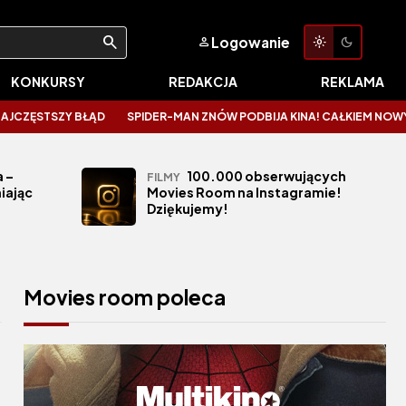
Logowanie
KONKURSY
REDAKCJA
REKLAMA
ZY BŁĄD
SPIDER-MAN ZNÓW PODBIJA KINA! CAŁKIEM NOWY DZIEŃ ZALI
 –
100.000 obserwujących
FILMY
iając
Movies Room na Instagramie!
Dziękujemy!
Movies room poleca