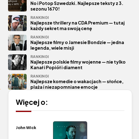
No i Potop Szwedzki. Najlepsze teksty z 3.
sezonu 1670!
RANKINGI
Najlepsze thrillery na CDA Premium — tutaj
każdy sekret ma swoją cenę
RANKINGI
Najlepsze filmy o Jamesie Bondzie — jedna
legenda, wiele misji
RANKINGI
Najlepsze polskie filmy wojenne — nie tylko
Kanał i Popiół i diament
RANKINGI
Najlepsze komedie o wakacjach — słońce,
plaża i niezapomniane emocje
Więcej o:
John Wick