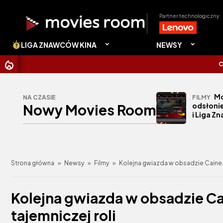
Partner technologiczny:
LIGA ZNAWCÓW KINA
NEWSY
CHRISTOPH
Mo
NA CZASIE
FILMY
Nowy Movies Room
odsłonie
i Liga Z
Strona główna
»
Newsy
»
Filmy
»
Kolejna gwiazda w obsadzie Caine. B
Kolejna gwiazda w obsadzie Cai
tajemniczej roli