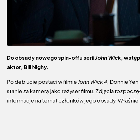
Do obsady nowego spin-offu serii
John Wick
, wstę
aktor, Bill Nighy.
Po debiucie postaci w filmie
John Wick 4
, Donnie Yen
stanie za kamerą jako reżyser filmu. Zdjęcia rozpoczęł
informacje na temat członków jego obsady. Właśnie 