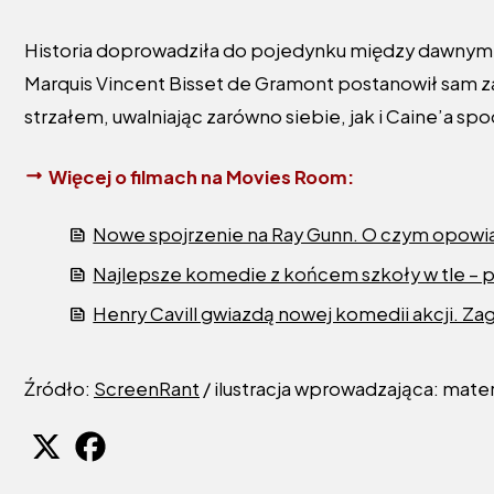
Historia doprowadziła do pojedynku między dawnymi p
Marquis Vincent Bisset de Gramont postanowił sam za
strzałem, uwalniając zarówno siebie, jak i Caine’a s
Więcej o filmach na Movies Room:
Nowe spojrzenie na Ray Gunn. O czym opowia
Najlepsze komedie z końcem szkoły w tle – p
Henry Cavill gwiazdą nowej komedii akcji. Za
Źródło:
ScreenRant
/ ilustracja wprowadzająca: mate