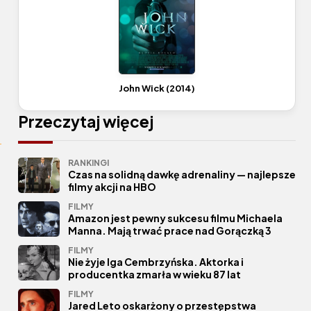
John Wick (2014)
Przeczytaj więcej
RANKINGI
Czas na solidną dawkę adrenaliny — najlepsze
filmy akcji na HBO
FILMY
Amazon jest pewny sukcesu filmu Michaela
Manna. Mają trwać prace nad Gorączką 3
FILMY
Nie żyje Iga Cembrzyńska. Aktorka i
producentka zmarła w wieku 87 lat
FILMY
Jared Leto oskarżony o przestępstwa