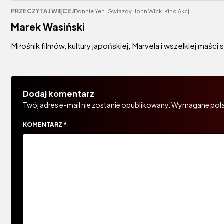
PRZECZYTAJ WIĘCEJ
Donnie Yen
Gwiazdy
John Wick
Kino Akcji
Marek Wasiński
Miłośnik filmów, kultury japońskiej, Marvela i wszelkiej maści
Dodaj komentarz
Twój adres e-mail nie zostanie opublikowany.
Wymagane pola
KOMENTARZ
*