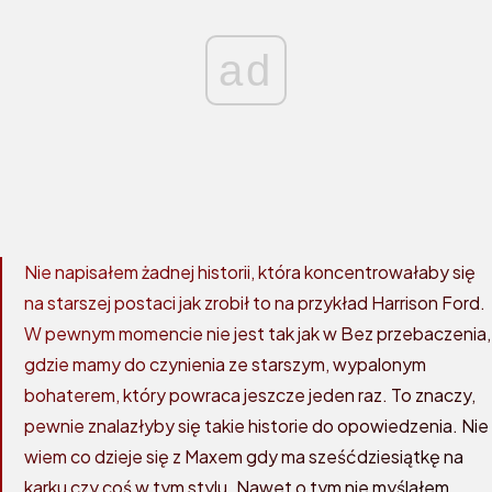
ad
Nie napisałem żadnej historii, która koncentrowałaby się
na starszej postaci jak zrobił to na przykład Harrison Ford.
W pewnym momencie nie jest tak jak w Bez przebaczenia,
gdzie mamy do czynienia ze starszym, wypalonym
bohaterem, który powraca jeszcze jeden raz. To znaczy,
pewnie znalazłyby się takie historie do opowiedzenia. Nie
wiem co dzieje się z Maxem gdy ma sześćdziesiątkę na
karku czy coś w tym stylu. Nawet o tym nie myślałem.