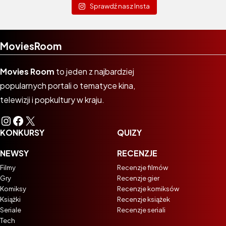
Sprawdź nasz Insta
MoviesRoom
Movies Room
to jeden z najbardziej
popularnych portali o tematyce kina,
telewizji i popkultury w kraju.
Instagram
Facebook
X
KONKURSY
QUIZY
NEWSY
RECENZJE
Filmy
Recenzje filmów
Gry
Recenzje gier
Komiksy
Recenzje komiksów
Książki
Recenzje książek
Seriale
Recenzje seriali
Tech