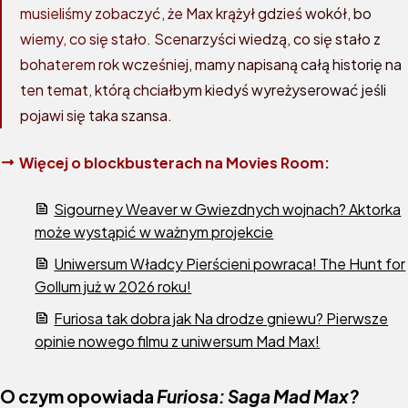
musieliśmy zobaczyć, że Max krążył gdzieś wokół, bo
wiemy, co się stało. Scenarzyści wiedzą, co się stało z
bohaterem rok wcześniej, mamy napisaną całą historię na
ten temat, którą chciałbym kiedyś wyreżyserować jeśli
pojawi się taka szansa.
Więcej o blockbusterach na Movies Room:
Sigourney Weaver w Gwiezdnych wojnach? Aktorka
może wystąpić w ważnym projekcie
Uniwersum Władcy Pierścieni powraca! The Hunt for
Gollum już w 2026 roku!
Furiosa tak dobra jak Na drodze gniewu? Pierwsze
opinie nowego filmu z uniwersum Mad Max!
O czym opowiada
Furiosa: Saga Mad Max?