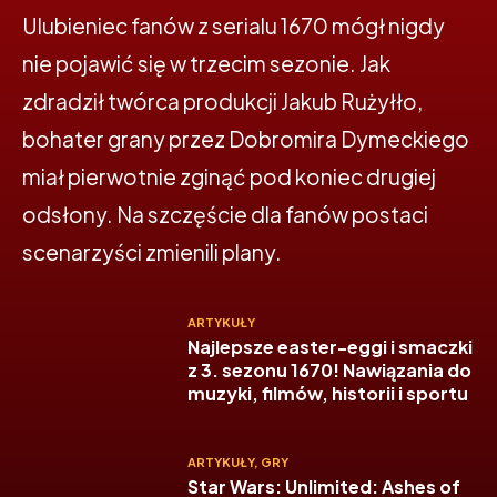
Ulubieniec fanów z serialu 1670 mógł nigdy
nie pojawić się w trzecim sezonie. Jak
zdradził twórca produkcji Jakub Rużyłło,
bohater grany przez Dobromira Dymeckiego
miał pierwotnie zginąć pod koniec drugiej
odsłony. Na szczęście dla fanów postaci
scenarzyści zmienili plany.
ARTYKUŁY
Najlepsze easter-eggi i smaczki
z 3. sezonu 1670! Nawiązania do
muzyki, filmów, historii i sportu
ARTYKUŁY
,
GRY
Star Wars: Unlimited: Ashes of