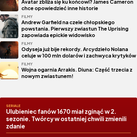
Avatar zbliża się ku końcowi? James Cameron
chce opowiedzieć inne historie
FILMY
Andrew Garfield na czele chłopskiego
powstania. Pierwszy zwiastun The Uprising
zapowiada epickie widowisko
FILMY
Odyseja już bije rekordy. Arcydzieło Nolana
celuje w 100 mln dolarów i zachwyca krytyków
FILMY
Wojna ogarnia Arrakis. Diuna: Część trzecia z
nowym zwiastunem!
SERIALE
Ulubieniec fanów 1670 miał zginąć w 2.
sezonie. Twórcy w ostatniej chwili zmienili
zdanie