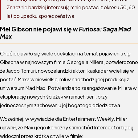
Znacznie bardziej interesują mnie postaci z okresu 50, 60
lat po upadku społeczeństwa.
Mel Gibson nie pojawi się w
Furiosa: Saga Mad
Max
Choć pojawiło się wiele spekulacji na temat pojawienia się
Gibsona w najnowszym filmie George’a Millera, potwierdzono
że Jacob Tomuri, nowozelandzki aktor i kaskader wcieli się w
postać Maxa w niewielkiej roli w nadchodzącej produkcji z
uniwersum Mad Max. Potwierdza to zaangażowanie Millera w
eksplorację nowych ścieżek w ramach serii, przy
jednoczesnym zachowaniu jej bogatego dziedzictwa.
Wcześniej, w wywiadzie dla Entertainment Weekly, Miller
ujawnił, że Max i jego ikoniczny samochód Interceptor będą
widoczni przez krótką chwilę w filmie: