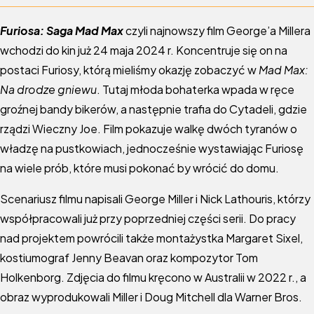
Furiosa: Saga Mad Max
czyli najnowszy film George’a Millera
wchodzi do kin już 24 maja 2024 r. Koncentruje się on na
postaci Furiosy, którą mieliśmy okazję zobaczyć w
Mad Max:
Na drodze gniewu
. Tutaj młoda bohaterka wpada w ręce
groźnej bandy bikerów, a następnie trafia do
Cytadeli, gdzie
rządzi Wieczny Joe. Film pokazuje walkę dwóch tyranów o
władzę na pustkowiach, jednocześnie wystawiając Furiosę
na wiele prób, które musi pokonać by wrócić do domu.
Scenariusz filmu napisali George Miller i Nick Lathouris, którzy
współpracowali już przy poprzedniej części serii. Do pracy
nad projektem powrócili także montażystka Margaret Sixel,
kostiumograf Jenny Beavan oraz kompozytor Tom
Holkenborg. Zdjęcia do filmu kręcono w Australii w 2022 r., a
obraz wyprodukowali Miller i Doug Mitchell dla Warner Bros.