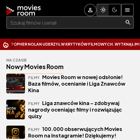
Szukaj:
PHER NOLAN UDERZYŁ W KRYTYKÓW FILMOWYCH. WYTKNĄŁ IM NAJCZĘ
NA CZASIE
Nowy Movies Room
Movies Room w nowej odsłonie!
FILMY
Baza filmów, ocenianie i Liga Znawców
Kina
Liga znawców kina – zdobywaj
FILMY
nagrody oceniając filmy i rozwiązując
quizy
100.000 obserwujących Movies
FILMY
Room na Instagramie! Dziękujemy!