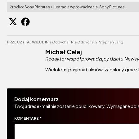
Źródło: Sony Pictures / Ilustracja wprowadzenia: Sony Pictures
PRZECZYTAJ WIĘCEJ
Nie Oddychaj
Nie Oddychaj 2
Stephen Lang
Michał Celej
Redaktor współprowadzący działu News
Wieloletni pasjonat filmów, zapalony gracz k
Dodaj komentarz
Twój adres e-mail nie zostanie opublikowany.
Wymagane pola
KOMENTARZ
*