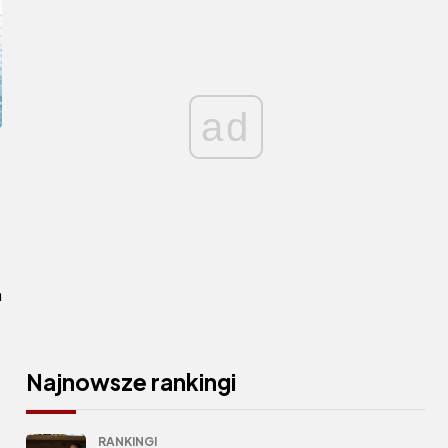
ad
a
Najnowsze rankingi
RANKINGI