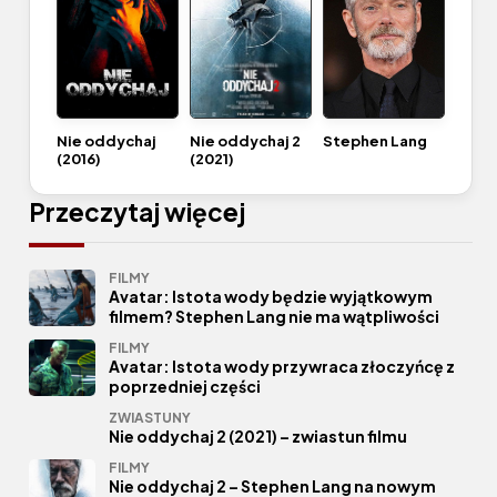
Nie oddychaj
Nie oddychaj 2
Stephen Lang
(2016)
(2021)
Przeczytaj więcej
FILMY
Avatar: Istota wody będzie wyjątkowym
filmem? Stephen Lang nie ma wątpliwości
FILMY
Avatar: Istota wody przywraca złoczyńcę z
poprzedniej części
ZWIASTUNY
Nie oddychaj 2 (2021) – zwiastun filmu
FILMY
Nie oddychaj 2 – Stephen Lang na nowym