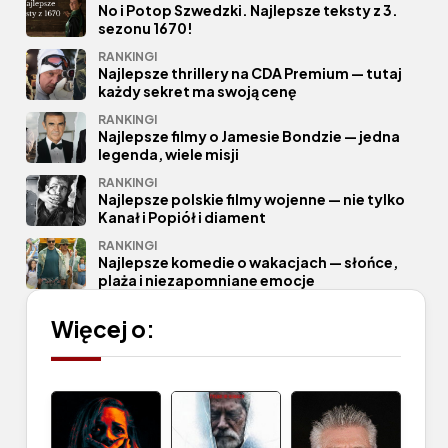
No i Potop Szwedzki. Najlepsze teksty z 3.
sezonu 1670!
RANKINGI
Najlepsze thrillery na CDA Premium — tutaj
każdy sekret ma swoją cenę
RANKINGI
Najlepsze filmy o Jamesie Bondzie — jedna
legenda, wiele misji
RANKINGI
Najlepsze polskie filmy wojenne — nie tylko
Kanał i Popiół i diament
RANKINGI
Najlepsze komedie o wakacjach — słońce,
plaża i niezapomniane emocje
Więcej o: