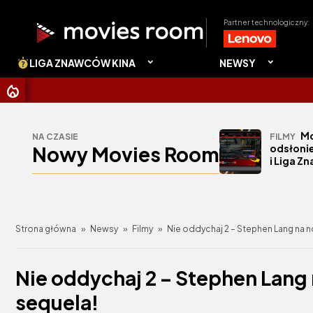
Partner technologiczny:
LIGA ZNAWCÓW KINA
NEWSY
CHRISTOPH
Mo
NA CZASIE
FILMY
Nowy Movies Room
odsłonie
i Liga Z
Strona główna
»
Newsy
»
Filmy
»
Nie oddychaj 2 – Stephen Lang na 
Nie oddychaj 2 – Stephen Lang
sequela!