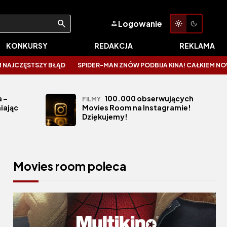
Logowanie
KONKURSY
REDAKCJA
REKLAMA
SZY BŁĄD
SPIDER-MAN ZNÓW PODBIJA KINA! CAŁKIEM NOWY DZIEŃ ZAL
 –
100.000 obserwujących
FILMY
iając
Movies Room na Instagramie!
Dziękujemy!
Movies room poleca