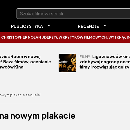
Szukaj:
PUBLICYSTYKA
RECENZJE
ER NOLAN UDERZYŁ W KRYTYKÓW FILMOWYCH. WYTKNĄŁ IM NAJCZĘST
vies Room w nowej
Liga znawców kina
FILMY
! Baza filmów, ocenianie
zdobywaj nagrody ocen
nawców Kina
filmy i rozwiązując quizy
nowym plakacie sequela!
 na nowym plakacie