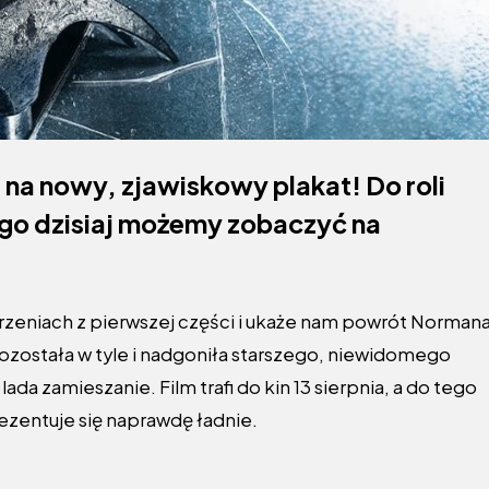
ra na nowy, zjawiskowy plakat! Do roli
go dzisiaj możemy zobaczyć na
arzeniach z pierwszej części i ukaże nam powrót Norman
ozostała w tyle i nadgoniła starszego, niewidomego
da zamieszanie. Film trafi do kin 13 sierpnia, a do tego
zentuje się naprawdę ładnie.