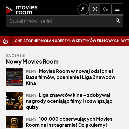
Szukaj:
CHRISTOPHER NOLAN UDERZYŁ W KRYTYKÓW FILMOWYCH. WYTKNĄŁ IM
NA CZASIE
Nowy Movies Room
Movies Room w nowej odsłonie!
FILMY
Baza filmów, ocenianie i Liga Znawców
Kina
Liga znawców kina – zdobywaj
FILMY
nagrody oceniając filmy i rozwiązując
quizy
100.000 obserwujących Movies
FILMY
Room na Instagramie! Dziękujemy!