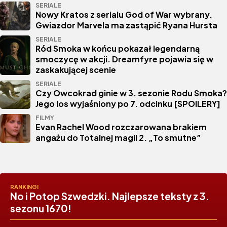
SERIALE
Nowy Kratos z serialu God of War wybrany.
Gwiazdor Marvela ma zastąpić Ryana Hursta
SERIALE
Ród Smoka w końcu pokazał legendarną
smoczycę w akcji. Dreamfyre pojawia się w
zaskakującej scenie
SERIALE
Czy Owcokrad ginie w 3. sezonie Rodu Smoka?
Jego los wyjaśniony po 7. odcinku [SPOILERY]
FILMY
Evan Rachel Wood rozczarowana brakiem
angażu do Totalnej magii 2. „To smutne”
RANKINGI
No i Potop Szwedzki. Najlepsze teksty z 3.
sezonu 1670!