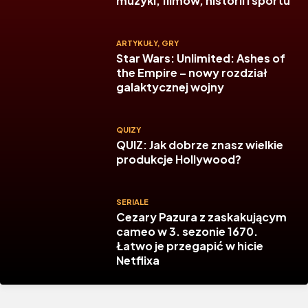
muzyki, filmów, historii i sportu
ARTYKUŁY
,
GRY
Star Wars: Unlimited: Ashes of
the Empire – nowy rozdział
galaktycznej wojny
QUIZY
QUIZ: Jak dobrze znasz wielkie
produkcje Hollywood?
SERIALE
Cezary Pazura z zaskakującym
cameo w 3. sezonie 1670.
Łatwo je przegapić w hicie
Netflixa