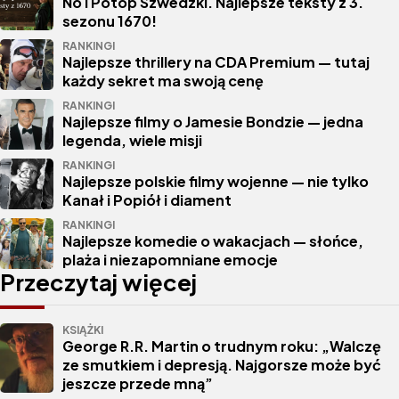
No i Potop Szwedzki. Najlepsze teksty z 3.
sezonu 1670!
RANKINGI
Najlepsze thrillery na CDA Premium — tutaj
każdy sekret ma swoją cenę
RANKINGI
Najlepsze filmy o Jamesie Bondzie — jedna
legenda, wiele misji
RANKINGI
Najlepsze polskie filmy wojenne — nie tylko
Kanał i Popiół i diament
RANKINGI
Najlepsze komedie o wakacjach — słońce,
plaża i niezapomniane emocje
Przeczytaj więcej
KSIĄŻKI
George R.R. Martin o trudnym roku: „Walczę
ze smutkiem i depresją. Najgorsze może być
jeszcze przede mną”