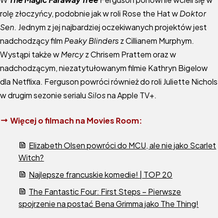
rolę złoczyńcy, podobnie jak w roli Rose the Hat w
Doktor
Sen
. Jednym z jej najbardziej oczekiwanych projektów jest
nadchodzący film
Peaky Blinders
z Cillianem Murphym.
Wystąpi także w
Mercy
z Chrisem Prattem oraz w
nadchodzącym, niezatytułowanym filmie Kathryn Bigelow
dla Netflixa. Ferguson powróci również do roli Juliette Nichols
w drugim sezonie serialu
Silos
na Apple TV+.
Więcej o filmach na Movies Room:
Elizabeth Olsen powróci do MCU, ale nie jako Scarlet
Witch?
Najlepsze francuskie komedie! | TOP 20
The Fantastic Four: First Steps – Pierwsze
spojrzenie na postać Bena Grimma jako The Thing!