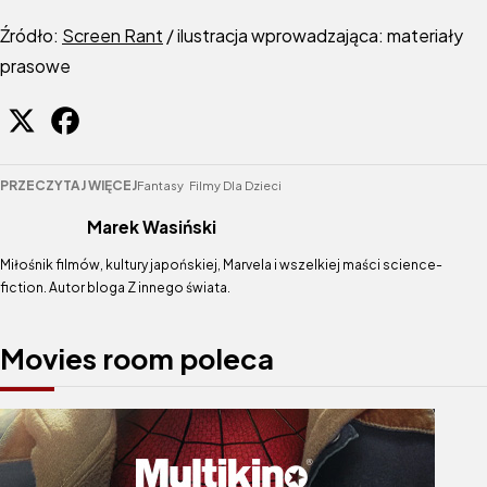
Źródło:
Screen Rant
/ ilustracja wprowadzająca: materiały
prasowe
PRZECZYTAJ WIĘCEJ
Fantasy
Filmy Dla Dzieci
Marek Wasiński
Miłośnik filmów, kultury japońskiej, Marvela i wszelkiej maści science-
fiction. Autor bloga Z innego świata.
Movies room poleca