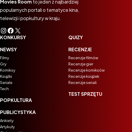
Movies Room
to jeden z najbardziej
popularnych portali o tematyce kina,
telewizji i popkultury w kraju.
Instagram
Facebook
X
KONKURSY
QUIZY
NEWSY
RECENZJE
Filmy
Recenzje filmów
Gry
Recenzje gier
Komiksy
Recenzje komiksów
Książki
Recenzje książek
Seriale
Recenzje seriali
Tech
TEST SPRZĘTU
POPKULTURA
PUBLICYSTYKA
Ankiety
Artykuły