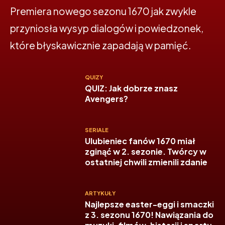
Premiera nowego sezonu 1670 jak zwykle
przyniosła wysyp dialogów i powiedzonek,
które błyskawicznie zapadają w pamięć.
QUIZY
QUIZ: Jak dobrze znasz
Avengers?
SERIALE
Ulubieniec fanów 1670 miał
zginąć w 2. sezonie. Twórcy w
ostatniej chwili zmienili zdanie
ARTYKUŁY
Najlepsze easter-eggi i smaczki
z 3. sezonu 1670! Nawiązania do