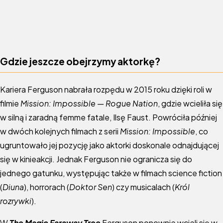
Gdzie jeszcze obejrzymy aktorkę?
Kariera Ferguson nabrała rozpędu w 2015 roku dzięki roli w
filmie
Mission: Impossible — Rogue Nation
, gdzie wcieliła się
w silną i zaradną femme fatale, Ilsę Faust. Powróciła później
w dwóch kolejnych filmach z serii
Mission: Impossible
, co
ugruntowało jej pozycję jako aktorki doskonale odnajdującej
się w kinieakcji. Jednak Ferguson nie ogranicza się do
jednego gatunku, występując także w filmach science fiction
(
Diuna
), horrorach (
Doktor Sen
) czy musicalach (
Król
rozrywki
).
W
The Magic Faraway Tree
Ferguson ponownie wcieli się w