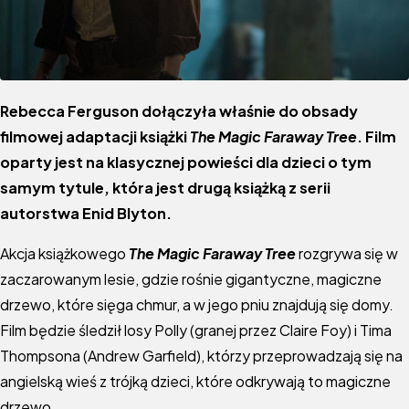
Rebecca Ferguson dołączyła właśnie do obsady
filmowej adaptacji książki
The Magic Faraway Tree
. Film
oparty jest na klasycznej powieści dla dzieci o tym
samym tytule, która jest drugą książką z serii
autorstwa Enid Blyton.
Akcja książkowego
The Magic Faraway Tree
rozgrywa się w
zaczarowanym lesie, gdzie rośnie gigantyczne, magiczne
drzewo, które sięga chmur, a w jego pniu znajdują się domy.
Film będzie śledził losy Polly (granej przez Claire Foy) i Tima
Thompsona (Andrew Garfield), którzy przeprowadzają się na
angielską wieś z trójką dzieci, które odkrywają to magiczne
drzewo.