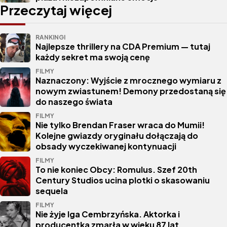
Przeczytaj więcej
RANKINGI
Najlepsze thrillery na CDA Premium — tutaj
każdy sekret ma swoją cenę
FILMY
Naznaczony: Wyjście z mrocznego wymiaru z
nowym zwiastunem! Demony przedostaną się
do naszego świata
FILMY
Nie tylko Brendan Fraser wraca do Mumii!
Kolejne gwiazdy oryginału dołączają do
obsady wyczekiwanej kontynuacji
FILMY
To nie koniec Obcy: Romulus. Szef 20th
Century Studios ucina plotki o skasowaniu
sequela
FILMY
Nie żyje Iga Cembrzyńska. Aktorka i
producentka zmarła w wieku 87 lat