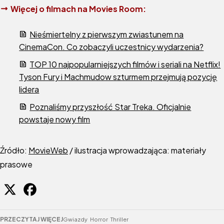
Więcej o filmach na Movies Room:
Nieśmiertelny z pierwszym zwiastunem na
CinemaCon. Co zobaczyli uczestnicy wydarzenia?
TOP 10 najpopularniejszych filmów i seriali na Netflix!
Tyson Fury i Machmudow szturmem przejmują pozycję
lidera
Poznaliśmy przyszłość Star Treka. Oficjalnie
powstaje nowy film
Źródło:
MovieWeb
/ ilustracja wprowadzająca: materiały
prasowe
PRZECZYTAJ WIĘCEJ
Gwiazdy
Horror
Thriller