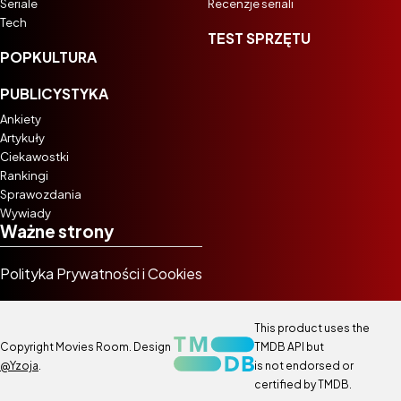
Seriale
Recenzje seriali
Tech
TEST SPRZĘTU
POPKULTURA
PUBLICYSTYKA
Ankiety
Artykuły
Ciekawostki
Rankingi
Sprawozdania
Wywiady
Ważne strony
Polityka Prywatności i Cookies
This product uses the
Copyright Movies Room. Design
TMDB API but
@Yzoja
.
is not endorsed or
certified by TMDB.