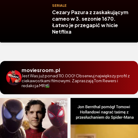
SERIALE
Cezary Pazura z zaskakującym
cameo w 3. sezonie 1670.
Łatwo je przegapić w hicie
Netflixa
moviesroom.pl
Jest Was już ponad 110.000! Obserwuj największy profil z
ciekawostkami filmowymi. Zapraszają Tom Rewers i
redakcja MR