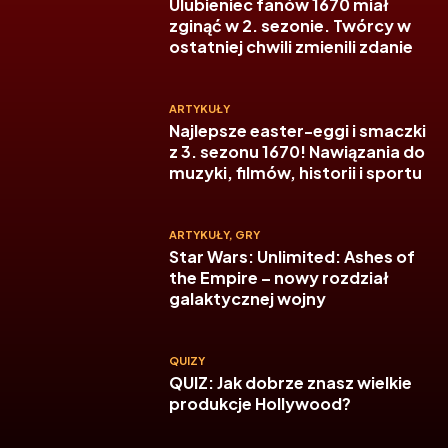
Ulubieniec fanów 1670 miał
zginąć w 2. sezonie. Twórcy w
ostatniej chwili zmienili zdanie
ARTYKUŁY
Najlepsze easter-eggi i smaczki
z 3. sezonu 1670! Nawiązania do
muzyki, filmów, historii i sportu
ARTYKUŁY
,
GRY
Star Wars: Unlimited: Ashes of
the Empire – nowy rozdział
galaktycznej wojny
QUIZY
QUIZ: Jak dobrze znasz wielkie
produkcje Hollywood?