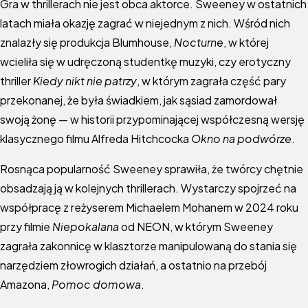
Gra w thrillerach nie jest obca aktorce. Sweeney w ostatnich
latach miała okazję zagrać w niejednym z nich. Wśród nich
znalazły się produkcja Blumhouse,
Nocturne
, w której
wcieliła się w udręczoną studentkę muzyki, czy erotyczny
thriller
Kiedy nikt nie patrzy
, w którym zagrała część pary
przekonanej, że była świadkiem, jak sąsiad zamordował
swoją żonę — w historii przypominającej współczesną wersję
klasycznego filmu Alfreda Hitchcocka
Okno na podwórze
.
Rosnąca popularność Sweeney sprawiła, że twórcy chętnie
obsadzają ją w kolejnych thrillerach. Wystarczy spojrzeć na
współpracę z reżyserem Michaelem Mohanem w 2024 roku
przy filmie
Niepokalana
od NEON, w którym Sweeney
zagrała zakonnicę w klasztorze manipulowaną do stania się
narzędziem złowrogich działań, a ostatnio na przebój
Amazona,
Pomoc domowa
.