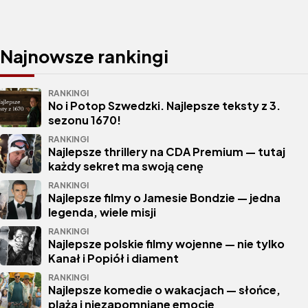
Najnowsze rankingi
RANKINGI
No i Potop Szwedzki. Najlepsze teksty z 3.
sezonu 1670!
RANKINGI
Najlepsze thrillery na CDA Premium — tutaj
każdy sekret ma swoją cenę
RANKINGI
Najlepsze filmy o Jamesie Bondzie — jedna
legenda, wiele misji
RANKINGI
Najlepsze polskie filmy wojenne — nie tylko
Kanał i Popiół i diament
RANKINGI
Najlepsze komedie o wakacjach — słońce,
plaża i niezapomniane emocje