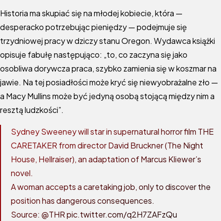
Historia ma skupiać się na młodej kobiecie, która —
desperacko potrzebując pieniędzy — podejmuje się
trzydniowej pracy w dziczy stanu Oregon. Wydawca książki
opisuje fabułę następująco: „to, co zaczyna się jako
osobliwa dorywcza praca, szybko zamienia się w koszmar na
jawie. Na tej posiadłości może kryć się niewyobrażalne zło —
a Macy Mullins może być jedyną osobą stojącą między nim a
resztą ludzkości”.
Sydney Sweeney will star in supernatural horror film THE
CARETAKER from director David Bruckner (The Night
House, Hellraiser), an adaptation of Marcus Kliewer’s
novel.
A woman accepts a caretaking job, only to discover the
position has dangerous consequences.
Source:
@THR
pic.twitter.com/q2H7ZAFzQu