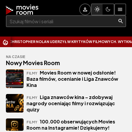
Szukaj:
RISTOPHER NOLAN UDERZYŁ W KRYTYKÓW FILMOWYCH. WYTKNĄŁ IM N
NA CZASIE
Nowy Movies Room
Movies Room w nowej odsłonie!
FILMY
Baza filmów, ocenianie i Liga Znawców
Kina
Liga znawców kina – zdobywaj
FILMY
nagrody oceniając filmy i rozwiązując
quizy
100.000 obserwujących Movies
FILMY
Room na Instagramie! Dziękujemy!