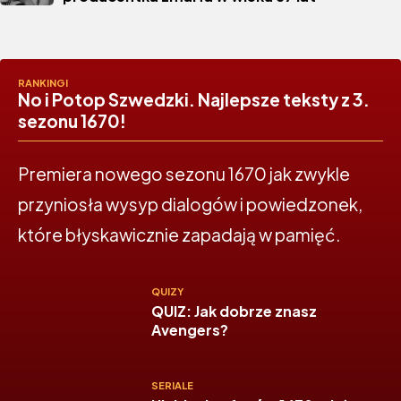
RANKINGI
No i Potop Szwedzki. Najlepsze teksty z 3.
sezonu 1670!
Premiera nowego sezonu 1670 jak zwykle
przyniosła wysyp dialogów i powiedzonek,
które błyskawicznie zapadają w pamięć.
QUIZY
QUIZ: Jak dobrze znasz
Avengers?
SERIALE