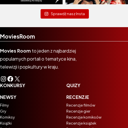
Sprawdź nasz Insta
MoviesRoom
Movies Room
to jeden z najbardziej
popularnych portali o tematyce kina,
telewizji i popkultury w kraju.
Instagram
Facebook
X
KONKURSY
QUIZY
NEWSY
RECENZJE
Filmy
Recenzje filmów
Gry
Recenzje gier
Komiksy
Recenzje komiksów
Książki
Recenzje książek