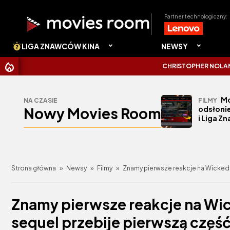
Partner technologiczny:
LIGA ZNAWCÓW KINA
NEWSY
CHRISTOPHER NOLAN UDERZYŁ 
Mo
NA CZASIE
FILMY
Nowy Movies Room
odsłonie
i Liga Z
Strona główna
»
Newsy
»
Filmy
»
Znamy pierwsze reakcje na Wicked:
Znamy pierwsze reakcje na Wi
sequel przebije pierwszą częś