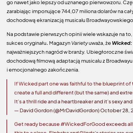
go nawet jako lepszy od uznanego pierwowzoru. Częś
zarabiając imponujące 744,07 miliona dolarów na cały
dochodową ekranizacją musicalu Broadwayowskiego w
Na podstawie pierwszych opinii wiele wskazuje na t
sukces oryginału
.
Magazyn
Variety
uważa, że
Wicked:
najważniejszych nagród w branży. Ubiegłoroczne świat
dochodową filmową adaptacją musicalu z Broadwayu w 
i emocjonalnego zakończenia.
If Wicked part one was faithful to the blueprint o
create a full and different (but the same) and extr
It’s a thrill ride and a heartbreaker and it’s sexy an
— David Gordon (@MrDavidGordon)
October 28, 
Get ready because
#WickedForGood
exceeds all
this to a close. Elphaba and Glinda’s stories are 