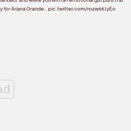
dy for Ariana Grande…
pic.twitter.com/rozw66JyEo
ad