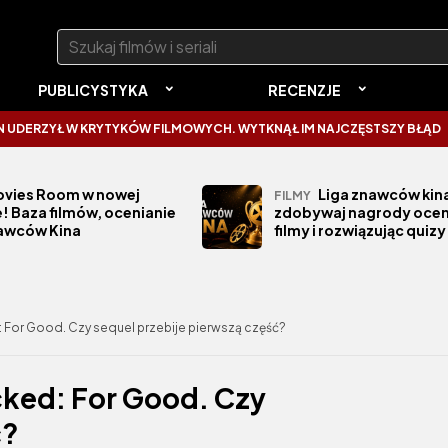
Szukaj:
PUBLICYSTYKA
RECENZJE
W KRYTYKÓW FILMOWYCH. WYTKNĄŁ IM NAJCZĘSTSZY BŁĄD
SPIDER-
vies Room w nowej
Liga znawców kina
FILMY
! Baza filmów, ocenianie
zdobywaj nagrody ocen
nawców Kina
filmy i rozwiązując quizy
 For Good. Czy sequel przebije pierwszą część?
cked: For Good. Czy
ć?