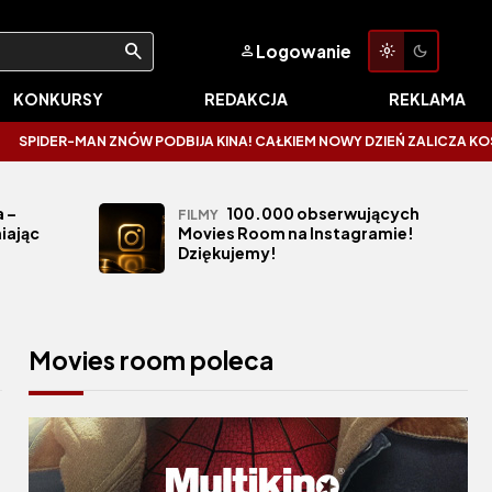
Logowanie
KONKURSY
REDAKCJA
REKLAMA
MAN ZNÓW PODBIJA KINA! CAŁKIEM NOWY DZIEŃ ZALICZA KOSMICZNE OTWA
 –
100.000 obserwujących
FILMY
iając
Movies Room na Instagramie!
Dziękujemy!
Movies room poleca