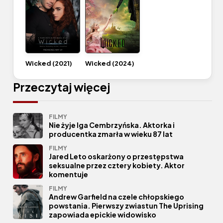
Wicked (2021)
Wicked (2024)
Przeczytaj więcej
FILMY
Nie żyje Iga Cembrzyńska. Aktorka i
producentka zmarła w wieku 87 lat
FILMY
Jared Leto oskarżony o przestępstwa
seksualne przez cztery kobiety. Aktor
komentuje
FILMY
Andrew Garfield na czele chłopskiego
powstania. Pierwszy zwiastun The Uprising
zapowiada epickie widowisko