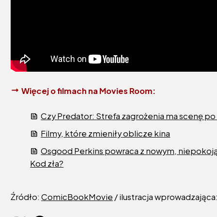
Więcej o filmach na Movies Room:
Czy Predator: Strefa zagrożenia ma scenę po
Filmy, które zmieniły oblicze kina
Osgood Perkins powraca z nowym, niepokoją
Kod zła?
Źródło:
ComicBookMovie
/ ilustracja wprowadzająca