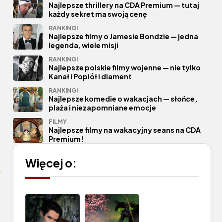
Najlepsze thrillery na CDA Premium — tutaj
każdy sekret ma swoją cenę
RANKINGI
Najlepsze filmy o Jamesie Bondzie — jedna
legenda, wiele misji
RANKINGI
Najlepsze polskie filmy wojenne — nie tylko
Kanał i Popiół i diament
RANKINGI
Najlepsze komedie o wakacjach — słońce,
plaża i niezapomniane emocje
FILMY
Najlepsze filmy na wakacyjny seans na CDA
Premium!
Więcej o: