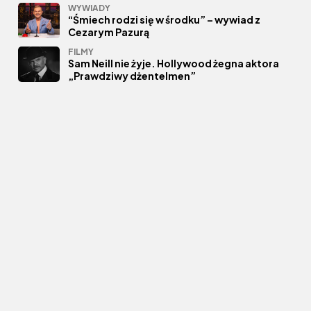
WYWIADY
“Śmiech rodzi się w środku” – wywiad z
Cezarym Pazurą
FILMY
Sam Neill nie żyje. Hollywood żegna aktora
„Prawdziwy dżentelmen”