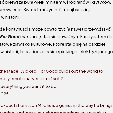
ć pierwsza była wielkim hitem wśród fanów i krytyków,
m świecie. Kwota ta uczyniła film najbardziej
 historii.
o, że kontynuacja może powtórzyć (a nawet przewyższyć)
 For Good
ma szansę stać się poważnym kandydatem do
owe zjawisko kulturowe, które stało się najbardziej
historii, teraz doczeka się epickiego, elektryzującego
f the stage, Wicked: For Good builds out the world to
emely emotional version of act 2.
d everything you want it to be.
2025
 expectations. Jon M. Chu is a genius in the way he brings
expanded, and leave you with an emotional gut punch at