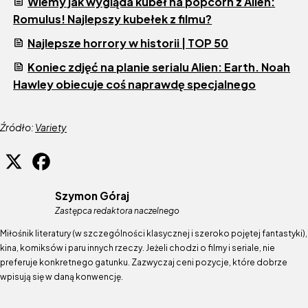
Wiemy jak wygląda kubeł na popcorn z Alien:
Romulus! Najlepszy kubełek z filmu?
Najlepsze horrory w historii | TOP 50
Koniec zdjęć na planie serialu Alien: Earth. Noah
Hawley obiecuje coś naprawdę specjalnego
Źródło:
Variety
Szymon Góraj
Zastępca redaktora naczelnego
Miłośnik literatury (w szczególności klasycznej i szeroko pojętej fantastyki),
kina, komiksów i paru innych rzeczy. Jeżeli chodzi o filmy i seriale, nie
preferuje konkretnego gatunku. Zazwyczaj ceni pozycje, które dobrze
wpisują się w daną konwencję.