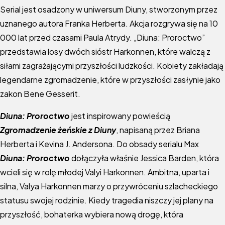
Serial jest osadzony w uniwersum Diuny, stworzonym przez
uznanego autora Franka Herberta. Akcja rozgrywa się na 10
000 lat przed czasami Paula Atrydy. „Diuna: Proroctwo”
przedstawia losy dwóch sióstr Harkonnen, które walczą z
siłami zagrażającymi przyszłości ludzkości. Kobiety zakładają
legendarne zgromadzenie, które w przyszłości zasłynie jako
zakon Bene Gesserit.
Diuna: Proroctwo
jest inspirowany powieścią
Zgromadzenie żeńskie z Diuny
, napisaną przez Briana
Herberta i Kevina J. Andersona. Do obsady serialu Max
Diuna: Proroctwo
dołączyła właśnie Jessica Barden, która
wcieli się w rolę młodej Valyi Harkonnen. Ambitna, uparta i
silna, Valya Harkonnen marzy o przywróceniu szlacheckiego
statusu swojej rodzinie. Kiedy tragedia niszczy jej plany na
przyszłość, bohaterka wybiera nową drogę, która