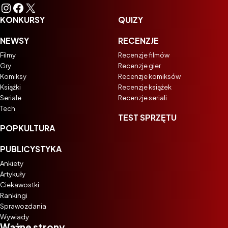
Instagram
Facebook
X
KONKURSY
QUIZY
NEWSY
RECENZJE
Filmy
Recenzje filmów
Gry
Recenzje gier
Komiksy
Recenzje komiksów
Książki
Recenzje książek
Seriale
Recenzje seriali
Tech
TEST SPRZĘTU
POPKULTURA
PUBLICYSTYKA
Ankiety
Artykuły
Ciekawostki
Rankingi
Sprawozdania
Wywiady
Ważne strony