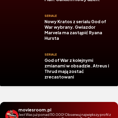
SERIALE
Nowy Kratos z serialu God of
War wybrany. Gwiazdor
Marvela ma zastąpić Ryana
Hursta
SERIALE
God of War z kolejnymi
zmianami w obsadzie. Atreus i
Thrud mają zostać
zrecastowani
moviesroom.pl
Jest Was już ponad 110.000! Obserwuj największy profil z