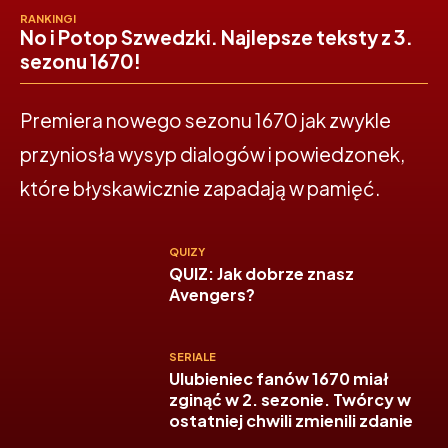
RANKINGI
No i Potop Szwedzki. Najlepsze teksty z 3.
sezonu 1670!
Premiera nowego sezonu 1670 jak zwykle
przyniosła wysyp dialogów i powiedzonek,
które błyskawicznie zapadają w pamięć.
QUIZY
QUIZ: Jak dobrze znasz
Avengers?
SERIALE
Ulubieniec fanów 1670 miał
zginąć w 2. sezonie. Twórcy w
ostatniej chwili zmienili zdanie