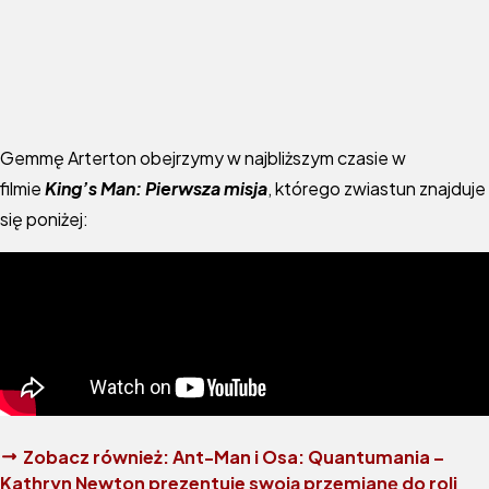
Gemmę Arterton obejrzymy w najbliższym czasie w
filmie
King’s Man: Pierwsza misja
, którego zwiastun znajduje
się poniżej:
Zobacz również:
Ant-Man i Osa: Quantumania –
Kathryn Newton prezentuje swoją przemianę do roli