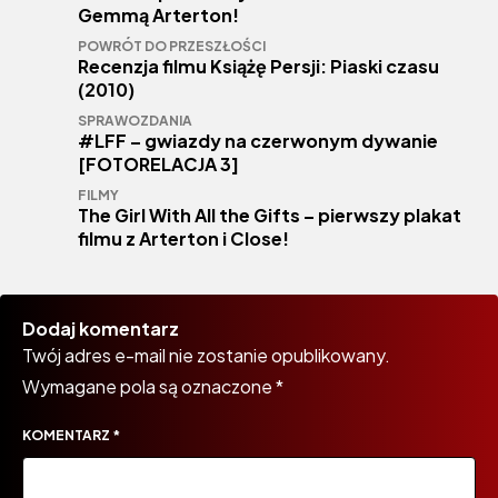
Gemmą Arterton!
POWRÓT DO PRZESZŁOŚCI
Recenzja filmu Książę Persji: Piaski czasu
(2010)
SPRAWOZDANIA
#LFF – gwiazdy na czerwonym dywanie
[FOTORELACJA 3]
FILMY
The Girl With All the Gifts – pierwszy plakat
filmu z Arterton i Close!
Dodaj komentarz
Twój adres e-mail nie zostanie opublikowany.
Wymagane pola są oznaczone
*
KOMENTARZ
*