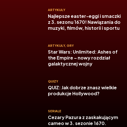
ARTYKUŁY
Najlepsze easter-eggi i smaczki
z 3. sezonu 1670! Nawiązania do
muzyki, filmów, historii i sportu
ARTYKUŁY
,
GRY
Star Wars: Unlimited: Ashes of
the Empire – nowy rozdział
galaktycznej wojny
QUIZY
QUIZ: Jak dobrze znasz wielkie
produkcje Hollywood?
SERIALE
Cezary Pazura z zaskakującym
cameo w 3. sezonie 1670.