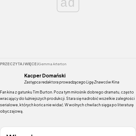
ad
PRZECZYTAJ WIĘCEJ
Gemma Arterton
Kacper Domański
Zastępca redaktora prowadzącego Ligę Znawców Kina
Fan kina z gatunku Tim Burton. Poza tym miłośnik dobrego dramatu, często
wracający do luźniejszych produkcji. Stara się nadrobić wszelkie zaległości
serialowe, których końca nie widać. W wolnych chwilach sięga po literaturę
obyczajową.