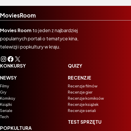
MoviesRoom
Movies Room
to jeden z najbardziej
popularnych portali o tematyce kina,
telewizji i popkultury w kraju.
Instagram
Facebook
X
KONKURSY
QUIZY
NEWSY
RECENZJE
Filmy
Recenzje filmów
Gry
Recenzje gier
Komiksy
Recenzje komiksów
Książki
Recenzje książek
Seriale
Recenzje seriali
Tech
TEST SPRZĘTU
POPKULTURA