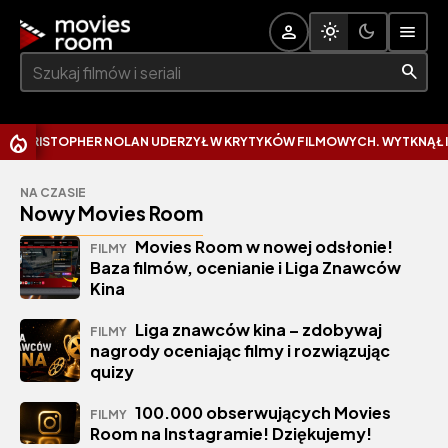
Szukaj:
STOPHER NOLAN UDERZYŁ W KRYTYKÓW FILMOWYCH. WYTKNĄŁ IM NAJC
NA CZASIE
Nowy Movies Room
Movies Room w nowej odsłonie!
FILMY
Baza filmów, ocenianie i Liga Znawców
Kina
Liga znawców kina – zdobywaj
FILMY
nagrody oceniając filmy i rozwiązując
quizy
100.000 obserwujących Movies
FILMY
Room na Instagramie! Dziękujemy!