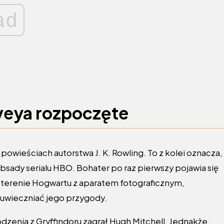
ad
veya rozpoczęte
 powieściach autorstwa J. K. Rowling. To z kolei oznacza,
sady serialu HBO. Bohater po raz pierwszy pojawia się
a terenie Hogwartu z aparatem fotograficznym,
uwieczniać jego przygody.
dzenia z Gryffindoru zagrał Hugh Mitchell. Jednakże,