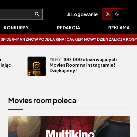
Logowanie
KONKURSY
REDAKCJA
REKLAMA
MAN ZNÓW PODBIJA KINA! CAŁKIEM NOWY DZIEŃ ZALICZA KOSMICZNE OTW
 –
100.000 obserwujących
FILMY
iając
Movies Room na Instagramie!
Dziękujemy!
Movies room poleca