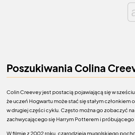
Poszukiwania Colina Cree
Colin Creevey jest postacią pojawiającą się w sześciu
że uczeń Hogwartu może stać się stałym członkiem ob
w drugiej części cyklu. Często można go zobaczyć n
zachwycającego się Harrym Potterem i próbującego 
W filmie z 2002 roku, czarodzieja mugolskiego pocho