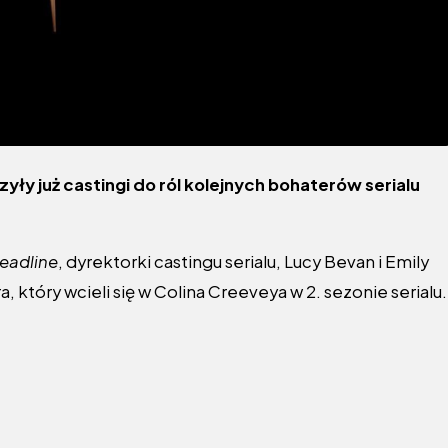
zyły już castingi do ról kolejnych bohaterów serialu
eadline
, dyrektorki castingu serialu, Lucy Bevan i Emily
tóry wcieli się w Colina Creeveya w 2. sezonie serialu.