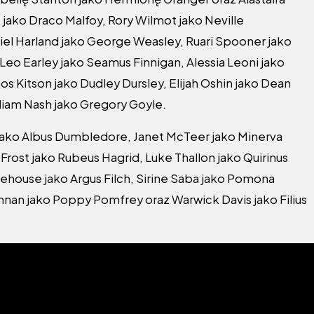
 jako Draco Malfoy, Rory Wilmot jako Neville
iel Harland jako George Weasley, Ruari Spooner jako
eo Earley jako Seamus Finnigan, Alessia Leoni jako
s Kitson jako Dudley Dursley, Elijah Oshin jako Dean
liam Nash jako Gregory Goyle.
w jako Albus Dumbledore, Janet McTeer jako Minerva
rost jako Rubeus Hagrid, Luke Thallon jako Quirinus
tehouse jako Argus Filch, Sirine Saba jako Pomona
nnan jako Poppy Pomfrey oraz Warwick Davis jako Filius