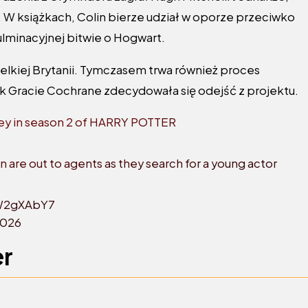
ii. W książkach, Colin bierze udział w oporze przeciwko
lminacyjnej bitwie o Hogwart.
ielkiej Brytanii. Tymczasem trwa również proces
k Gracie Cochrane zdecydowała się odejść z projektu.
evey in season 2 of HARRY POTTER
are out to agents as they search for a young actor
RW2gXAbY7
2026
er