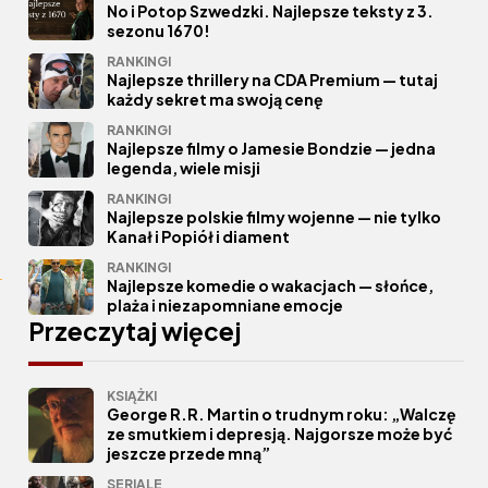
No i Potop Szwedzki. Najlepsze teksty z 3.
sezonu 1670!
RANKINGI
Najlepsze thrillery na CDA Premium — tutaj
każdy sekret ma swoją cenę
RANKINGI
Najlepsze filmy o Jamesie Bondzie — jedna
legenda, wiele misji
RANKINGI
Najlepsze polskie filmy wojenne — nie tylko
Kanał i Popiół i diament
RANKINGI
Najlepsze komedie o wakacjach — słońce,
plaża i niezapomniane emocje
Przeczytaj więcej
KSIĄŻKI
George R.R. Martin o trudnym roku: „Walczę
ze smutkiem i depresją. Najgorsze może być
jeszcze przede mną”
SERIALE