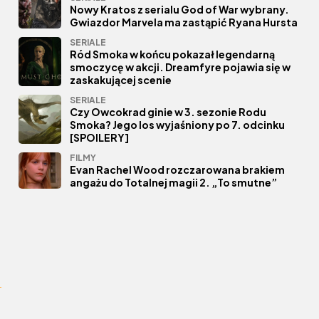
Nowy Kratos z serialu God of War wybrany.
Gwiazdor Marvela ma zastąpić Ryana Hursta
SERIALE
Ród Smoka w końcu pokazał legendarną
smoczycę w akcji. Dreamfyre pojawia się w
zaskakującej scenie
SERIALE
Czy Owcokrad ginie w 3. sezonie Rodu
Smoka? Jego los wyjaśniony po 7. odcinku
[SPOILERY]
FILMY
Evan Rachel Wood rozczarowana brakiem
angażu do Totalnej magii 2. „To smutne”