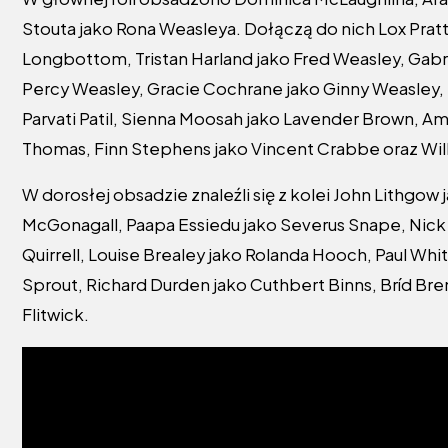
Stouta jako Rona Weasleya. Dołączą do nich Lox Pratt
Longbottom, Tristan Harland jako Fred Weasley, Gabr
Percy Weasley, Gracie Cochrane jako Ginny Weasley, L
Parvati Patil, Sienna Moosah jako Lavender Brown, Amo
Thomas, Finn Stephens jako Vincent Crabbe oraz Wil
W dorosłej obsadzie znaleźli się z kolei John Lithgo
McGonagall, Paapa Essiedu jako Severus Snape, Nick F
Quirrell, Louise Brealey jako Rolanda Hooch, Paul Whi
Sprout, Richard Durden jako Cuthbert Binns, Bríd Bre
Flitwick.