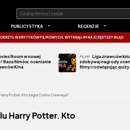
Szukaj:
PUBLICYSTYKA
RECENZJE
 W KRYTYKÓW FILMOWYCH. WYTKNĄŁ IM NAJCZĘSTSZY BŁĄD
SPIDER-
vies Room w nowej
Liga znawców kina
FILMY
! Baza filmów, ocenianie
zdobywaj nagrody ocen
nawców Kina
filmy i rozwiązując quizy
 Harry Potter. Kto zagra Colina Creeveya?
lu Harry Potter. Kto