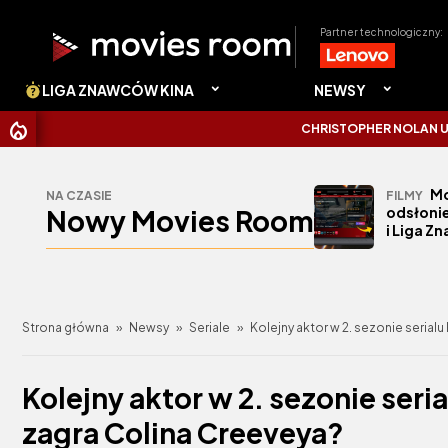
Partner technologiczny:
LIGA ZNAWCÓW KINA
NEWSY
CHRISTOPHER NOLAN UDERZYŁ
Mo
NA CZASIE
FILMY
Nowy Movies Room
odsłonie
i Liga Z
Strona główna
»
Newsy
»
Seriale
»
Kolejny aktor w 2. sezonie serialu
Kolejny aktor w 2. sezonie seria
zagra Colina Creeveya?