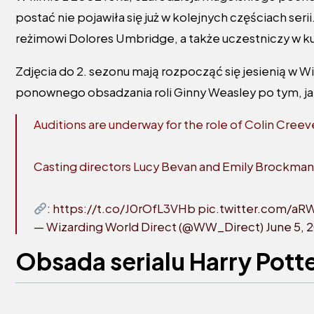
postać nie pojawiła się już w kolejnych częściach ser
reżimowi Dolores Umbridge, a także uczestniczy w ku
Zdjęcia do 2. sezonu mają rozpocząć się jesienią w W
ponownego obsadzania roli Ginny Weasley po tym, ja
Auditions are underway for the role of Colin Cre
Casting directors Lucy Bevan and Emily Brockmann 
:
https://t.co/J0rOfL3VHb
pic.twitter.com/a
— Wizarding World Direct (@WW_Direct)
June 5, 
Obsada serialu Harry Pott