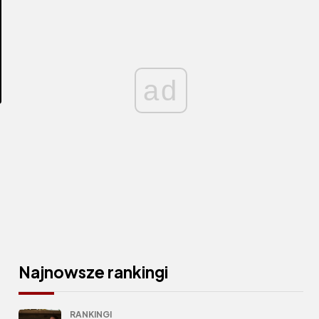
ad
Najnowsze rankingi
RANKINGI