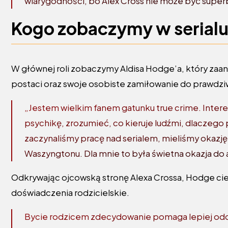
wiarygodności, bo Alex Cross nie może być supe
Kogo zobaczymy w serial
W głównej roli zobaczymy Aldisa Hodge’a, który zaan
postaci oraz swoje osobiste zamiłowanie do prawdziw
„Jestem wielkim fanem gatunku true crime. Interes
psychikę, zrozumieć, co kieruje ludźmi, dlaczego
zaczynaliśmy pracę nad serialem, mieliśmy okazj
Waszyngtonu. Dla mnie to była świetna okazja do 
Odkrywając ojcowską stronę Alexa Crossa, Hodge cie
doświadczenia rodzicielskie.
Bycie rodzicem zdecydowanie pomaga lepiej odda