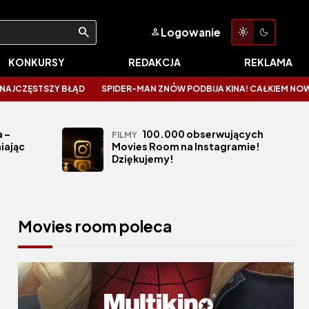
Logowanie
KONKURSY
REDAKCJA
REKLAMA
SZY BŁĄD
SPIDER-MAN ZNÓW PODBIJA KINA! CAŁKIEM NOWY DZIEŃ ZAL
 –
100.000 obserwujących
FILMY
iając
Movies Room na Instagramie!
Dziękujemy!
Movies room poleca