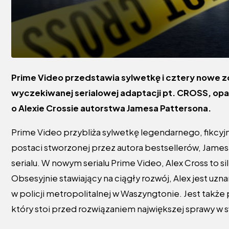
Prime Video przedstawia sylwetkę i cztery nowe z
wyczekiwanej serialowej adaptacji pt. CROSS, opart
o Alexie Crossie autorstwa Jamesa Pattersona.
Prime Video przybliża sylwetkę legendarnego, fikcyj
postaci stworzonej przez autora bestsellerów, Jamesa
serialu. W nowym serialu Prime Video, Alex Cross to s
Obsesyjnie stawiający na ciągły rozwój, Alex jest
w policji metropolitalnej w Waszyngtonie. Jest takż
który stoi przed rozwiązaniem największej sprawy w 