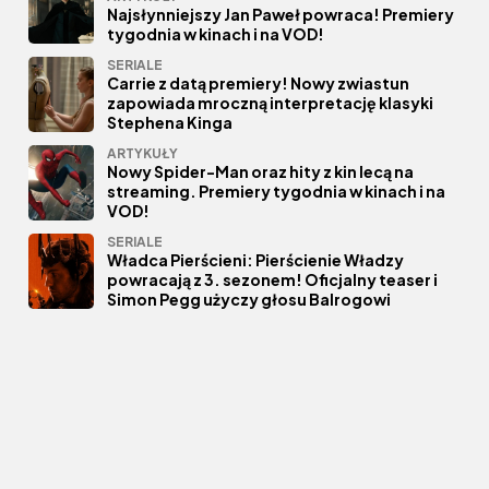
Najsłynniejszy Jan Paweł powraca! Premiery
tygodnia w kinach i na VOD!
SERIALE
Carrie z datą premiery! Nowy zwiastun
zapowiada mroczną interpretację klasyki
Stephena Kinga
ARTYKUŁY
Nowy Spider-Man oraz hity z kin lecą na
streaming. Premiery tygodnia w kinach i na
VOD!
SERIALE
Władca Pierścieni: Pierścienie Władzy
powracają z 3. sezonem! Oficjalny teaser i
Simon Pegg użyczy głosu Balrogowi