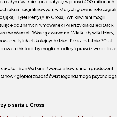
re na całym świecie sprzedały się w ponad 400 milionach
ech ekranizacji filmowych, w których główne role zagrali
ka) i Tyler Perry (Alex Cross). Wnikliwi fani mogli
zujące do znanych rymowanek i wierszy dla dzieci (Jack i
oes the Weasel, Róże są czerwone, Wielki zły wilk i Mary,
wać w tytułach kolejnych dzieł. Przez ostatnie 30 lat
czasu i historii, by mogli oni odkryć prawdziwe oblicze
k w całości, Ben Watkins, twórca, showrunner i producent
stanowił głębiej zbadać świat legendarnego psychologa
y o serialu Cross