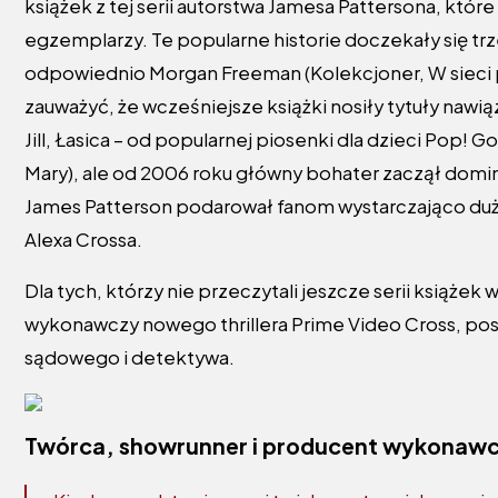
książek z tej serii autorstwa Jamesa Pattersona, któ
egzemplarzy. Te popularne historie doczekały się trz
odpowiednio Morgan Freeman (Kolekcjoner, W sieci pają
zauważyć, że wcześniejsze książki nosiły tytuły nawią
Jill, Łasica – od popularnej piosenki dla dzieci Pop! G
Mary), ale od 2006 roku główny bohater zaczął domino
James Patterson podarował fanom wystarczająco dużo 
Alexa Crossa.
Dla tych, którzy nie przeczytali jeszcze serii książe
wykonawczy nowego thrillera Prime Video Cross, po
sądowego i detektywa.
Twórca, showrunner i producent wykonawcz