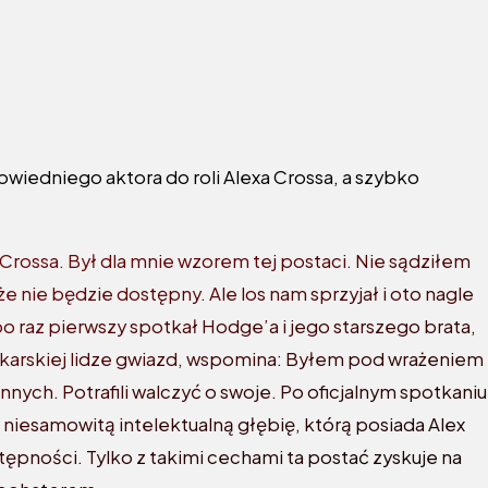
wiedniego aktora do roli Alexa Crossa, a szybko
 Crossa. Był dla mnie wzorem tej postaci. Nie sądziłem
e nie będzie dostępny. Ale los nam sprzyjał i oto nagle
po raz pierwszy spotkał Hodge’a i jego starszego brata,
szykarskiej lidze gwiazd, wspomina: Byłem pod wrażeniem
nych. Potrafili walczyć o swoje. Po oficjalnym spotkaniu
 niesamowitą intelektualną głębię, którą posiada Alex
ostępności. Tylko z takimi cechami ta postać zyskuje na