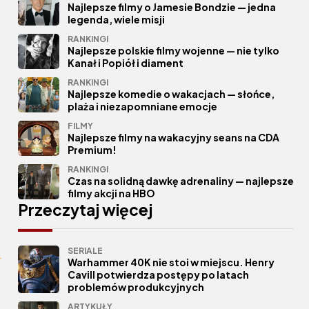
Najlepsze filmy o Jamesie Bondzie — jedna
legenda, wiele misji
RANKINGI
Najlepsze polskie filmy wojenne — nie tylko
Kanał i Popiół i diament
RANKINGI
Najlepsze komedie o wakacjach — słońce,
plaża i niezapomniane emocje
FILMY
Najlepsze filmy na wakacyjny seans na CDA
Premium!
RANKINGI
Czas na solidną dawkę adrenaliny — najlepsze
filmy akcji na HBO
Przeczytaj więcej
SERIALE
Warhammer 40K nie stoi w miejscu. Henry
Cavill potwierdza postępy po latach
problemów produkcyjnych
ARTYKUŁY