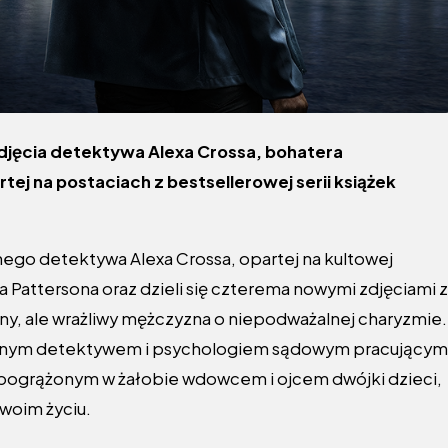
djęcia detektywa Alexa Crossa, bohatera
ej na postaciach z bestsellerowej serii książek
nego detektywa Alexa Crossa, opartej na kultowej
 Pattersona oraz dzieli się czterema nowymi zdjęciami z
ilny, ale wrażliwy mężczyzna o niepodważalnej charyzmie.
 uznanym detektywem i psychologiem sądowym pracującym
e pogrążonym w żałobie wdowcem i ojcem dwójki dzieci,
swoim życiu.