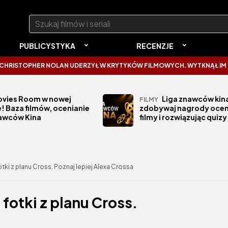
Szukaj:
PUBLICYSTYKA
RECENZJE
HER NOLAN UDERZYŁ W KRYTYKÓW FILMOWYCH. WYTKNĄŁ IM NAJCZĘST
vies Room w nowej
Liga znawców kina
FILMY
! Baza filmów, ocenianie
zdobywaj nagrody ocen
nawców Kina
filmy i rozwiązując quizy
ki z planu Cross. Poznaj lepiej Alexa Crossa
fotki z planu Cross.