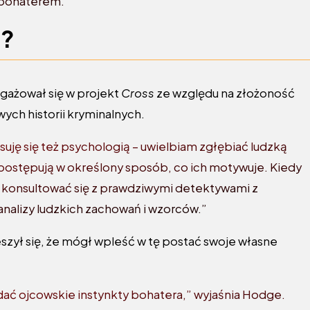
rbohaterem.
u?
gażował się w projekt
Cross
ze względu na złożoność
ych historii kryminalnych.
uję się też psychologią – uwielbiam zgłębiać ludzką
 postępują w określony sposób, co ich motywuje. Kiedy
ę konsultować się z prawdziwymi detektywami z
analizy ludzkich zachowań i wzorców.”
szył się, że mógł wpleść w tę postać swoje własne
ć ojcowskie instynkty bohatera,” wyjaśnia Hodge.