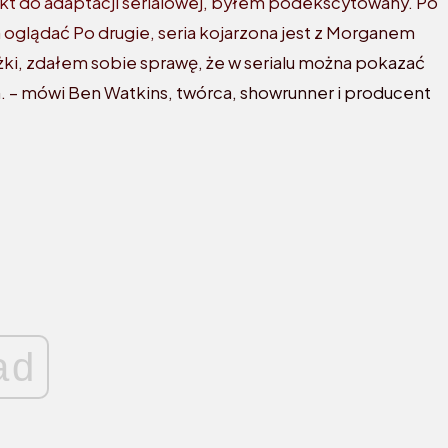
ekt do adaptacji serialowej, byłem podekscytowany. Po
 oglądać Po drugie, seria kojarzona jest z Morganem
ki, zdałem sobie sprawę, że w serialu można pokazać
ch. – mówi Ben Watkins, twórca, showrunner i producent
ad