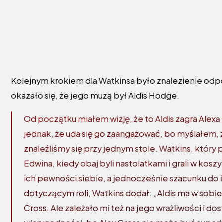
Kolejnym krokiem dla Watkinsa było znalezienie odpo
okazało się, że jego muzą był Aldis Hodge.
Od początku miałem wizję, że to Aldis zagra Alexa
jednak, że uda się go zaangażować, bo myślałem, ż
znaleźliśmy się przy jednym stole. Watkins, który 
Edwina, kiedy obaj byli nastolatkami i grali w ko
ich pewności siebie, a jednocześnie szacunku do in
dotyczącym roli, Watkins dodał: „Aldis ma w sobie
Cross. Ale zależało mi też na jego wrażliwości i d