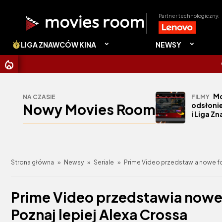
Partner technologiczny:
LIGA ZNAWCÓW KINA
NEWSY
CHRISTOP
Mo
NA CZASIE
FILMY
Nowy Movies Room
odsłonie
i Liga Z
Strona główna
»
Newsy
»
Seriale
»
Prime Video przedstawia nowe fot
Prime Video przedstawia nowe 
Poznaj lepiej Alexa Crossa