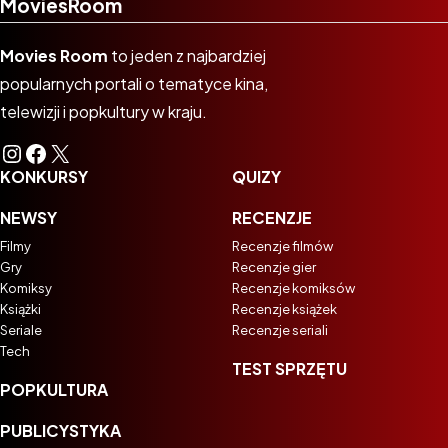
MoviesRoom
Movies Room
to jeden z najbardziej
popularnych portali o tematyce kina,
telewizji i popkultury w kraju.
Instagram
Facebook
X
KONKURSY
QUIZY
NEWSY
RECENZJE
Filmy
Recenzje filmów
Gry
Recenzje gier
Komiksy
Recenzje komiksów
Książki
Recenzje książek
Seriale
Recenzje seriali
Tech
TEST SPRZĘTU
POPKULTURA
PUBLICYSTYKA