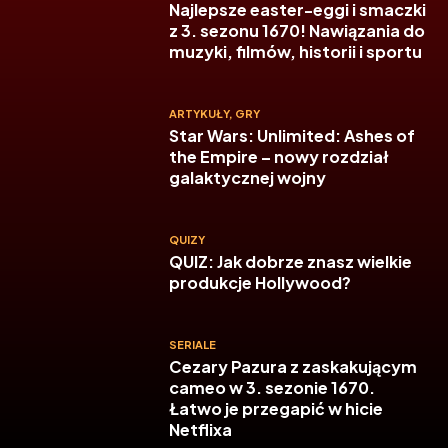
Najlepsze easter-eggi i smaczki
z 3. sezonu 1670! Nawiązania do
muzyki, filmów, historii i sportu
ARTYKUŁY
,
GRY
Star Wars: Unlimited: Ashes of
the Empire – nowy rozdział
galaktycznej wojny
QUIZY
QUIZ: Jak dobrze znasz wielkie
produkcje Hollywood?
SERIALE
Cezary Pazura z zaskakującym
cameo w 3. sezonie 1670.
Łatwo je przegapić w hicie
Netflixa