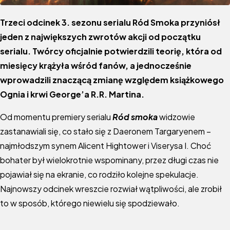
Trzeci odcinek 3. sezonu serialu Ród Smoka przyniósł
jeden z największych zwrotów akcji od początku
serialu. Twórcy oficjalnie potwierdzili teorię, która od
miesięcy krążyła wśród fanów, a jednocześnie
wprowadzili znaczącą zmianę względem książkowego
Ognia i krwi George’a R.R. Martina.
Od momentu premiery serialu
Ród smoka
widzowie
zastanawiali się, co stało się z Daeronem Targaryenem –
najmłodszym synem Alicent Hightower i Viserysa I. Choć
bohater był wielokrotnie wspominany, przez długi czas nie
pojawiał się na ekranie, co rodziło kolejne spekulacje.
Najnowszy odcinek wreszcie rozwiał wątpliwości, ale zrobił
to w sposób, którego niewielu się spodziewało.