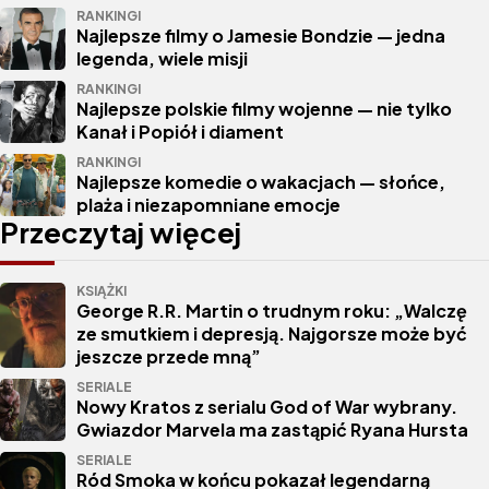
RANKINGI
Najlepsze filmy o Jamesie Bondzie — jedna
legenda, wiele misji
RANKINGI
Najlepsze polskie filmy wojenne — nie tylko
Kanał i Popiół i diament
RANKINGI
Najlepsze komedie o wakacjach — słońce,
plaża i niezapomniane emocje
Przeczytaj więcej
KSIĄŻKI
George R.R. Martin o trudnym roku: „Walczę
ze smutkiem i depresją. Najgorsze może być
jeszcze przede mną”
SERIALE
Nowy Kratos z serialu God of War wybrany.
Gwiazdor Marvela ma zastąpić Ryana Hursta
SERIALE
Ród Smoka w końcu pokazał legendarną