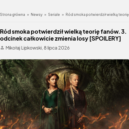
Strona główna
»
Newsy
»
Seriale
»
Ród smoka potwierdził wielką teorię
Ród smoka potwierdził wielką teorię fanów. 3.
odcinek całkowicie zmienia losy [SPOILERY]
Mikołaj Lipkowski,
8 lipca 2026