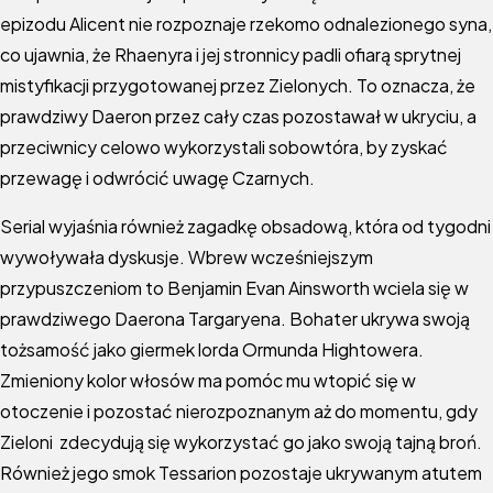
epizodu Alicent nie rozpoznaje rzekomo odnalezionego syna,
co ujawnia, że Rhaenyra i jej stronnicy padli ofiarą sprytnej
mistyfikacji przygotowanej przez Zielonych. To oznacza, że
prawdziwy Daeron przez cały czas pozostawał w ukryciu, a
przeciwnicy celowo wykorzystali sobowtóra, by zyskać
przewagę i odwrócić uwagę Czarnych.
Serial wyjaśnia również zagadkę obsadową, która od tygodni
wywoływała dyskusje. Wbrew wcześniejszym
przypuszczeniom to Benjamin Evan Ainsworth wciela się w
prawdziwego Daerona Targaryena. Bohater ukrywa swoją
tożsamość jako giermek lorda Ormunda Hightowera.
Zmieniony kolor włosów ma pomóc mu wtopić się w
otoczenie i pozostać nierozpoznanym aż do momentu, gdy
Zieloni zdecydują się wykorzystać go jako swoją tajną broń.
Również jego smok Tessarion pozostaje ukrywanym atutem