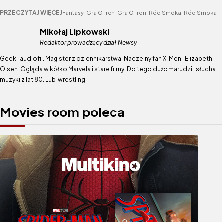
PRZECZYTAJ WIĘCEJ
Fantasy
Gra O Tron
Gra O Tron: Ród Smoka
Ród Smoka
Mikołaj Lipkowski
Redaktor prowadzący dział Newsy
Geek i audiofil. Magister z dziennikarstwa. Naczelny fan X-Men i Elizabeth
Olsen. Ogląda w kółko Marvela i stare filmy. Do tego dużo marudzi i słucha
muzyki z lat 80. Lubi wrestling.
Movies room poleca