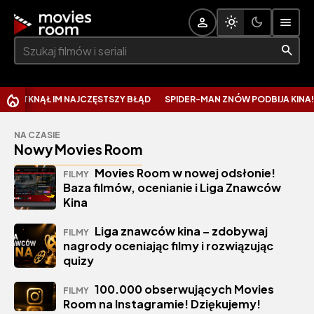
Szukaj:
Ł IM NAJCZĘSTSZY BŁĄD
SPIDER-MAN ZNÓW PODBIJA KINA! CAŁKIEM 
NA CZASIE
Nowy Movies Room
Movies Room w nowej odsłonie!
FILMY
Baza filmów, ocenianie i Liga Znawców
Kina
Liga znawców kina – zdobywaj
FILMY
nagrody oceniając filmy i rozwiązując
quizy
100.000 obserwujących Movies
FILMY
Room na Instagramie! Dziękujemy!