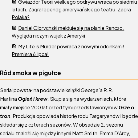
Gwiazdor Teorii wielkiego podrywu wraca po siedmiu
latach. Zagra legendę amerykańskiego teatru. Zagra
Polaka?
Daniel Olbrychski melduje się na planie Ranczo.
Wygląda niczym wujek z Ameryki
My Life is Murder powraca z nowymi odcinkami!
Premiera 6 lipca!
Ród smoka w pigułce
Serial powstał na podstawie książki George’a R.R.
Martina
Ogień i krew
. Skupia się na wydarzeniach, które
miały miejsce 200 lat przed tymi przedstawionymi w
Grze o
tron
. Produkcja opowiada historię rodu Targaryenów i będzie
składał się z czterech sezonów. W obsadzie 2. sezonu
serialu znaleźli się między innymi Matt Smith, Emma D’Arcy,